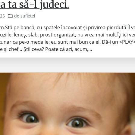
a ta să-l judeci.
025
de sufletel
om.Stă pe bancă, cu spatele încovoiat și privirea pierdută.Îl vez
uziile: leneș, slab, prost organizat, nu vrea mai mult.Îți iei ver
zunar ca pe-o medalie: eu sunt mai bun ca el. Dă-i un <PLAY> 
e și chef… Știi ceva? Poate că azi, acum,…