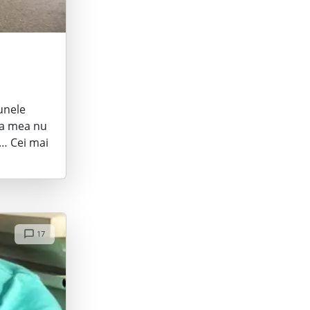
 unele
ața mea nu
t… Cei mai
17