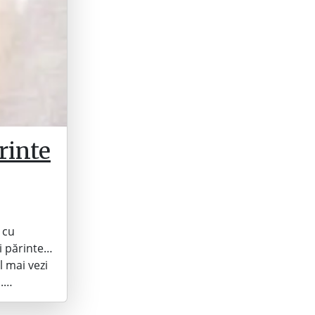
rinte
, cu
i părinte…
l mai vezi
a.…