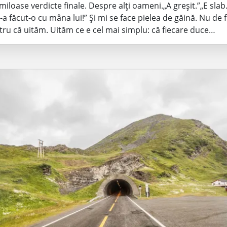
iloase verdicte finale. Despre alți oameni.„A greșit.”„E slab
-a făcut-o cu mâna lui!” Și mi se face pielea de găină. Nu de fr
tru că uităm. Uităm ce e cel mai simplu: că fiecare duce…