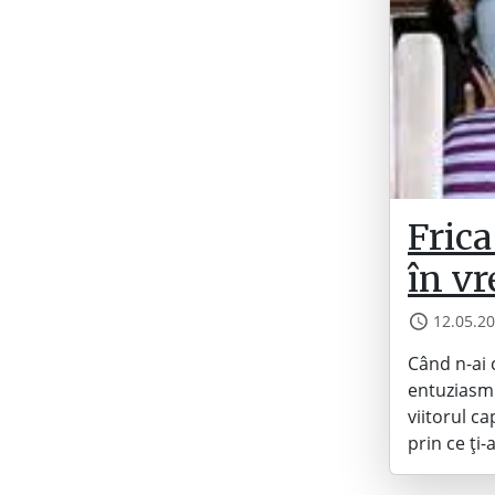
Frica
în vr
12.05.2
Când n-ai c
entuziasm.
viitorul ca
prin ce ți-