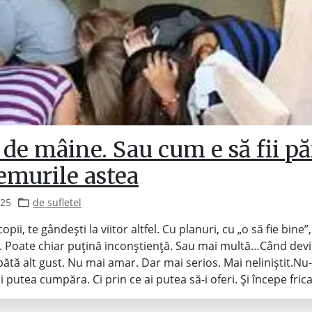
 de mâine. Sau cum e să fii pă
emurile astea
025
de sufletel
opii, te gândești la viitor altfel. Cu planuri, cu „o să fie bine”
 Poate chiar puțină inconștiență. Sau mai multă…Când devi
pătă alt gust. Nu mai amar. Dar mai serios. Mai neliniștit.Nu-
ai putea cumpăra. Ci prin ce ai putea să-i oferi. Și începe fric