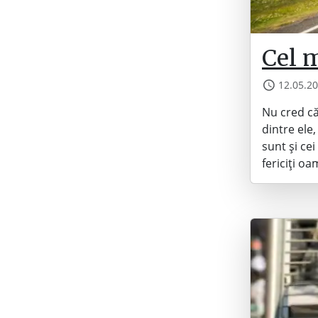
Cel m
12.05.2
Nu cred că 
dintre ele,
sunt și ce
fericiți o