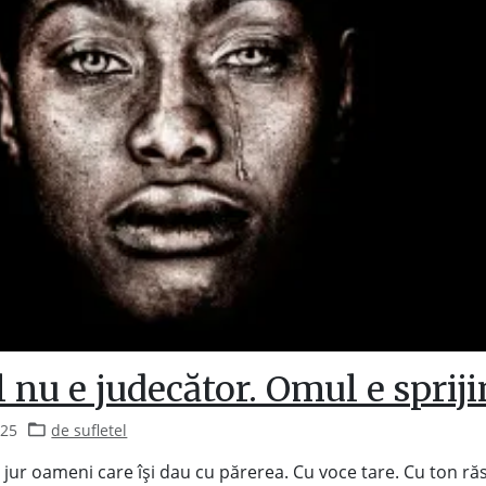
nu e judecător. Omul e spriji
025
de sufletel
 jur oameni care își dau cu părerea. Cu voce tare. Cu ton răs