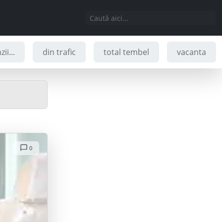
ii...
din trafic
total tembel
vacanta
0