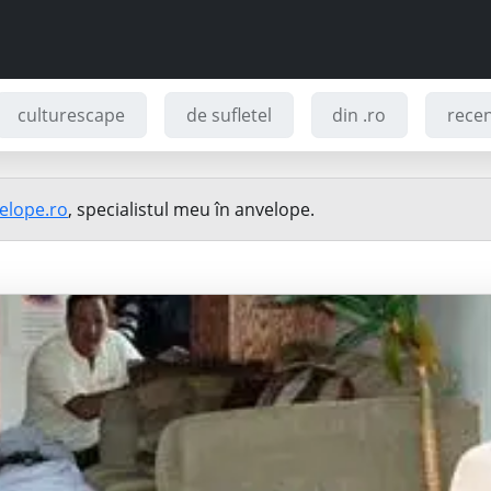
culturescape
de sufletel
din .ro
recenz
elope.ro
, specialistul meu în anvelope.