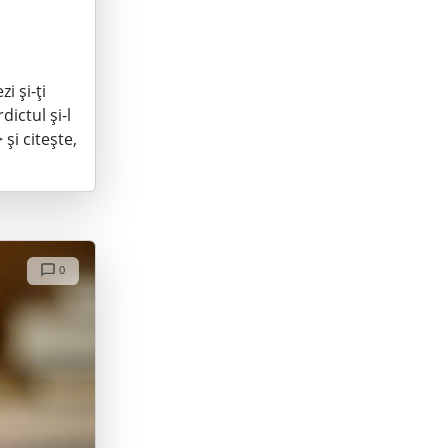
i și-ți
dictul și-l
și citește,
0