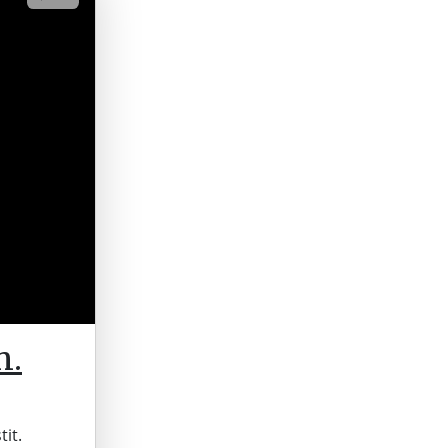
n.
tit.