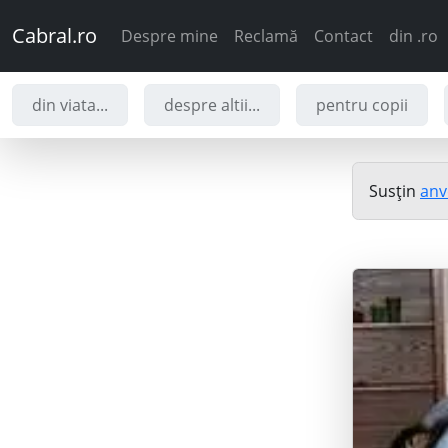
Cabral.ro
Despre mine
Reclamă
Contact
din .ro
din viata...
despre altii...
pentru copii
Susțin
anv