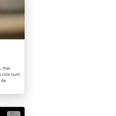
s, mai
a cine sunt
i de
1