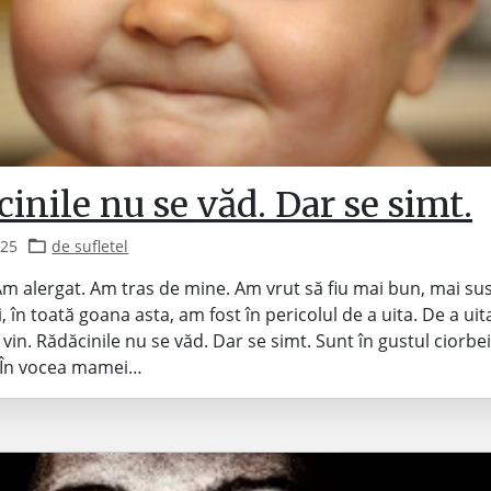
inile nu se văd. Dar se simt.
025
de sufletel
Am alergat. Am tras de mine. Am vrut să fiu mai bun, mai su
, în toată goana asta, am fost în pericolul de a uita. De a uit
 vin. Rădăcinile nu se văd. Dar se simt. Sunt în gustul ciorbe
 În vocea mamei…