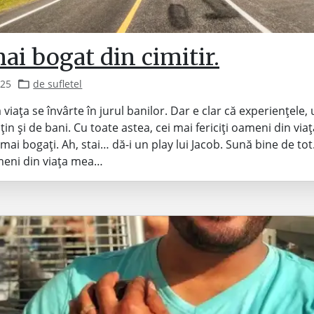
ai bogat din cimitir.
025
de sufletel
viața se învârte în jurul banilor. Dar e clar că experiențele,
 țin și de bani. Cu toate astea, cei mai fericiți oameni din vi
i mai bogați. Ah, stai… dă-i un play lui Jacob. Sună bine de to
ameni din viața mea…