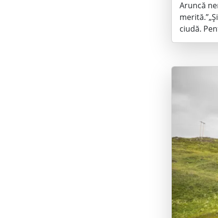
Aruncă nem
merită.”„Și
ciudă. Pen