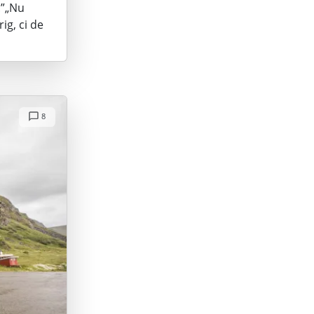
.”„Nu
ig, ci de
8