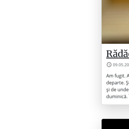
Rădăc
09.05.2
Am fugit. 
departe. Și
și de unde
duminică.