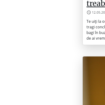
treab
12.05.2
Te uiți la 
tragi concl
bagi în bu
de ai vrem