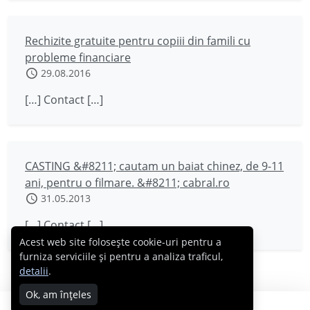
Rechizite gratuite pentru copiii din famili cu
probleme financiare
29.08.2016
[…] Contact […]
CASTING &#8211; cautam un baiat chinez, de 9-11
ani, pentru o filmare. &#8211; cabral.ro
31.05.2013
[…] Contact […]
Acest web site folosește cookie-uri pentru a
furniza serviciile și pentru a analiza traficul,
detalii
.
Ok, am înțeles
Copyright © 2007 - 2026 Cabral.ro