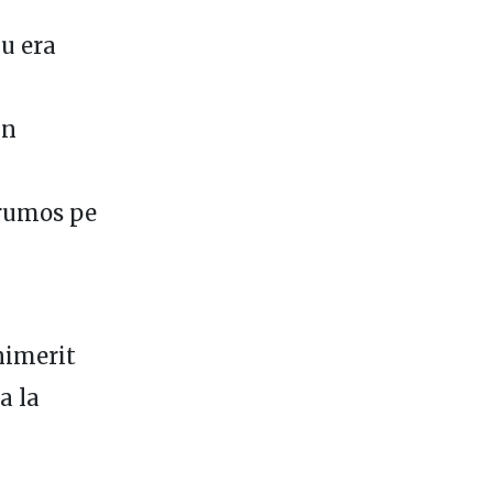
nu era
in
frumos pe
 nimerit
a la