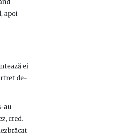
când
l, apoi
intează ei
rtret de-
s-au
z, cred.
 dezbrăcat