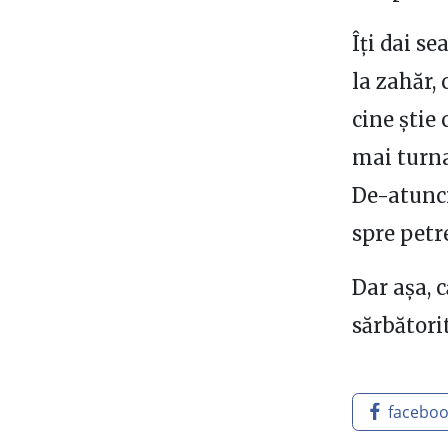
Îți dai s
la zahăr,
cine știe
mai turna
De-atunci
spre petr
Dar așa, 
sărbători
facebo