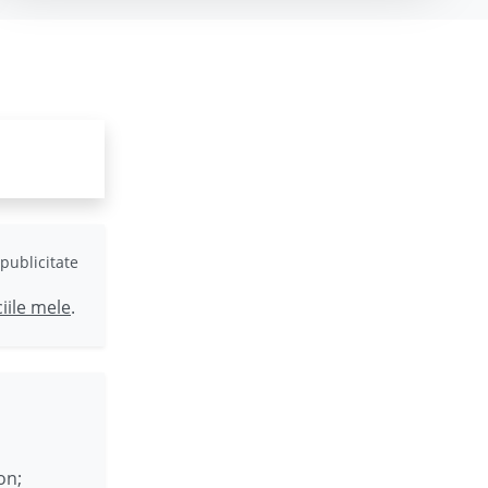
publicitate
ciile mele
.
on;