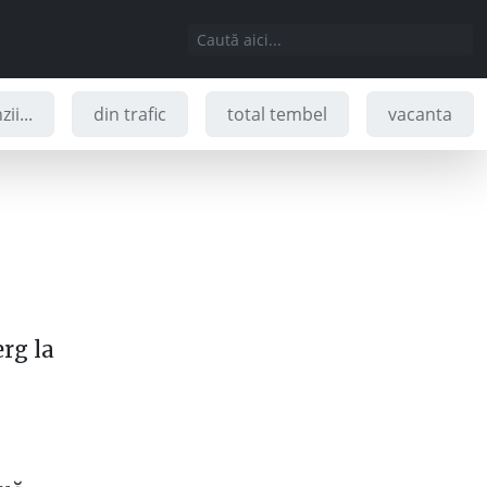
ii...
din trafic
total tembel
vacanta
rg la