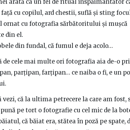
mei arată ca un fel de ritual înspăimântător 
 față cu copilul, ard chestii, suflă și sting focu
ul ornat cu fotografia sărbătoritului și mușcă
 din el.
obele din fundal, că fumul e deja acolo…
că de cele mai multe ori fotografia aia de-o pr
pan, parțipan, farțipan… ce naiba o fi, e un po
ui.
ă vezi, că la ultima petrecere la care am fost, 
pună pe tort o fotografie cu cel mic de la bote
băiatul, că băiat era, stătea în poză pe spate,