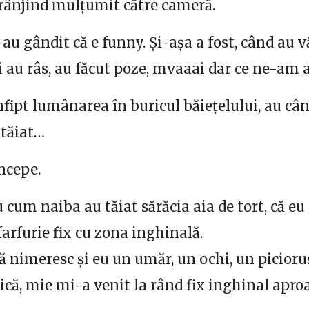
rânjind mulțumit către cameră.
-au gândit că e funny. Și-așa a fost, când au 
ți au râs, au făcut poze, mvaaai dar ce ne-am
nfipt lumânarea în buricul băiețelului, au cân
 tăiat…
începe.
u cum naiba au tăiat sărăcia aia de tort, că 
farfurie fix cu zona inghinală.
 nimeresc și eu un umăr, un ochi, un picior
ică, mie mi-a venit la rând fix inghinal apro