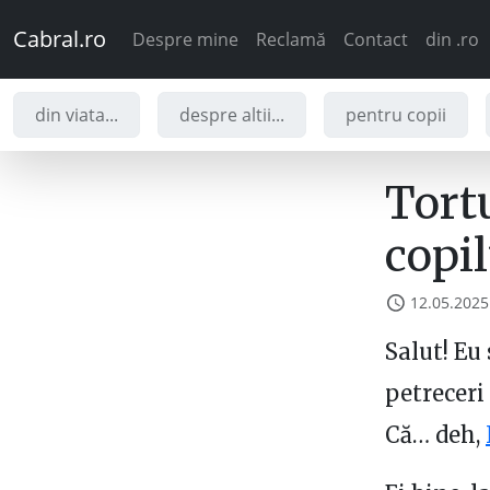
Cabral.ro
Despre mine
Reclamă
Contact
din .ro
din viata...
despre altii...
pentru copii
Tortu
copil
12.05.2025
Salut! Eu
petreceri 
Că… deh,