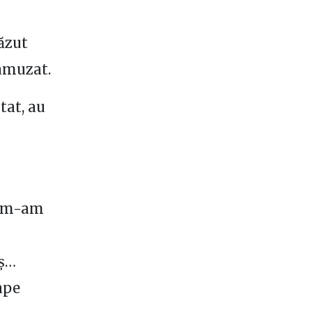
văzut
 amuzat.
tat, au
eu m-am
uș…
ape