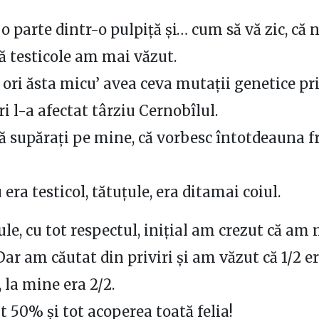
o parte dintr-o pulpiță și… cum să vă zic, că 
că testicole am mai văzut.
 ori ăsta micu’ avea ceva mutații genetice pr
ri l-a afectat târziu Cernobîlul.
vă supărați pe mine, că vorbesc întotdeauna 
 era testicol, tătuțule, era ditamai coiul.
ule, cu tot respectul, inițial am crezut că am
Dar am căutat din priviri și am văzut că 1/2 er
 la mine era 2/2.
 50% și tot acoperea toată felia!