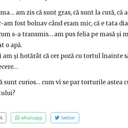
eama… am zis că sunt gras, că sunt la cură, că 
 c-am fost bolnav când eram mic, că e tata dia
 cum s-a transmis… am pus felia pe masă și
t o apă.
 am și hotărât că cer poză cu tortul înainte s
ecere…
că sunt curios… cum vi se par torturile astea 
tului?
ok
whatsapp
twitter