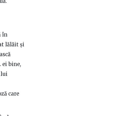
uă.
 în
 lălăit și
ească
 ei bine,
ului
oză care