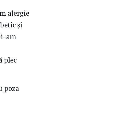
am alergie
betic și
 mi-am
ă plec
cu poza