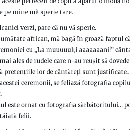
la aceste petreceri de copii a apărut o modă no
 pe mine mă sperie tare.
lcanici verzi, pare că nu vă sperie.
jumătate african, mă bagă în groază faptul că
remoniei cu „La muuuuulți aaaaaaani!” cântat
mai ales de rudele care n-au reușit să doved
ă pretențiile lor de cântăreți sunt justificate…
acestei ceremonii, se feliază fotografia copil
.
tul este ornat cu fotografia sărbătoritului… p
tăiată felii.