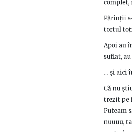
complet, 
Părinții s
tortul to
Apoi au î
suflat, au
… și aici 
Că nu ști
trezit pe 
Puteam să
nuuuu, ta