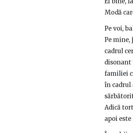
Ei bine, 
Modă care
Pe voi, ba
Pe mine, 
cadrul ce
disonant 
familiei c
în cadrul 
sărbătorit
Adică tor
apoi este 