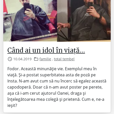
Când ai un idol în viață…
10.04.2019
familie
,
total tembel
Fodor. Această minunăție vie. Exemplul meu în
viață. Și-a postat superbitatea asta de poză pe
Insta. N-am avut cum să nu încerc să egalez această
capodoperă. Doar că n-am avut poster pe perete,
așa că i-am cerut ajutorul Oanei, draga și
înțelegătoarea mea colegă și prietenă. Cum e, ne-a
ieșit?