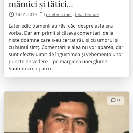
mămici și tătici…
14.01.2019
prietenii mei
,
total tembel
Later edit: oamenii au râs, căci despre asta era
vorba. Dar am primit și câteva comentarii de la
niște doamne care s-au certat rău și cu umorul și
cu bunul simț. Comentariile alea nu vor apărea, dar
sunt efectiv uimit de îngustimea și vehemența unor
puncte de vedere… pe marginea unei glume.
Suntem vreo patru…
17