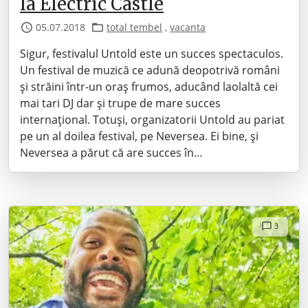
la Electric Castle
05.07.2018
total tembel
,
vacanta
Sigur, festivalul Untold este un succes spectaculos.
Un festival de muzică ce adună deopotrivă români
și străini într-un oraș frumos, aducând laolaltă cei
mai tari DJ dar și trupe de mare succes
internațional. Totuși, organizatorii Untold au pariat
pe un al doilea festival, pe Neversea. Ei bine, și
Neversea a părut că are succes în…
3