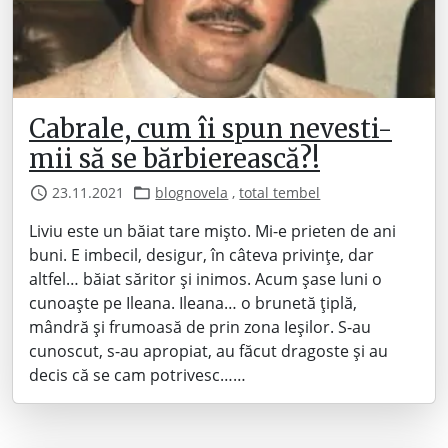
Cabrale, cum îi spun nevesti-
mii să se bărbierească?!
23.11.2021
blognovela
,
total tembel
Liviu este un băiat tare mișto. Mi-e prieten de ani
buni. E imbecil, desigur, în câteva privințe, dar
altfel… băiat săritor și inimos. Acum șase luni o
cunoaște pe Ileana. Ileana… o brunetă țiplă,
mândră și frumoasă de prin zona Ieșilor. S-au
cunoscut, s-au apropiat, au făcut dragoste și au
decis că se cam potrivesc……