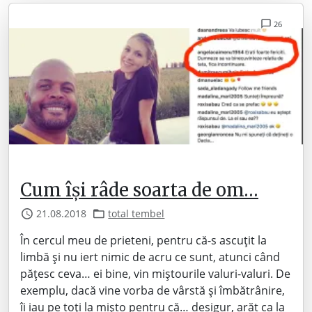
26
Cum își râde soarta de om…
21.08.2018
total tembel
În cercul meu de prieteni, pentru că-s ascuțit la
limbă și nu iert nimic de acru ce sunt, atunci când
pățesc ceva… ei bine, vin miștourile valuri-valuri. De
exemplu, dacă vine vorba de vârstă și îmbătrânire,
îi iau pe toți la mișto pentru că… desigur, arăt ca la