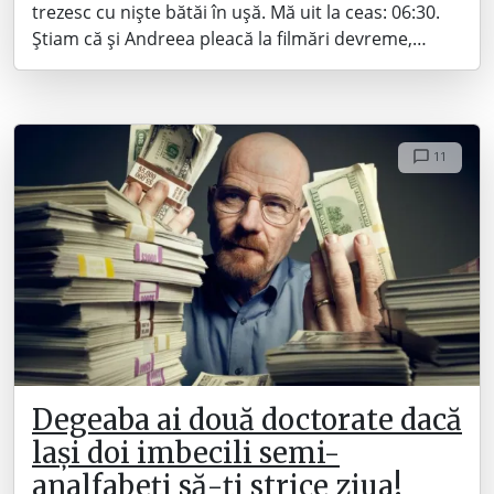
trezesc cu niște bătăi în ușă. Mă uit la ceas: 06:30.
Știam că și Andreea pleacă la filmări devreme,…
11
Degeaba ai două doctorate dacă
lași doi imbecili semi-
analfabeți să-ți strice ziua!