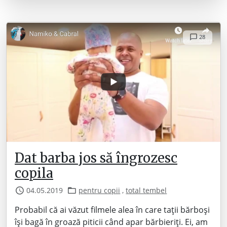
28
Dat barba jos să îngrozesc
copila
04.05.2019
pentru copii
,
total tembel
Probabil că ai văzut filmele alea în care tații bărboși
își bagă în groază piticii când apar bărbieriți. Ei, am