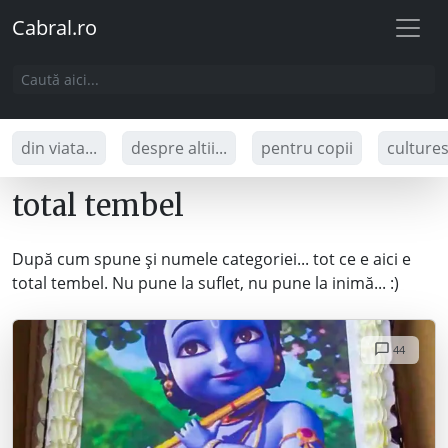
Cabral.ro
din viata...
despre altii...
pentru copii
culture
total tembel
După cum spune și numele categoriei... tot ce e aici e
total tembel. Nu pune la suflet, nu pune la inimă... :)
44