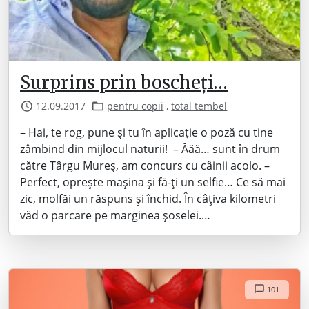
Surprins prin boscheți…
12.09.2017
pentru copii
,
total tembel
– Hai, te rog, pune și tu în aplicație o poză cu tine
zâmbind din mijlocul naturii! – Ăăă… sunt în drum
către Târgu Mureș, am concurs cu câinii acolo. –
Perfect, oprește mașina și fă-ți un selfie… Ce să mai
zic, molfăi un răspuns și închid. În câțiva kilometri
văd o parcare pe marginea șoselei.…
101