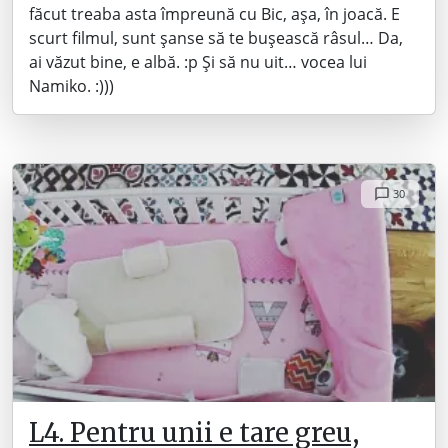
făcut treaba asta împreună cu Bic, așa, în joacă. E
scurt filmul, sunt șanse să te bușească râsul… Da,
ai văzut bine, e albă. :p Și să nu uit… vocea lui
Namiko. :)))
30
L4. Pentru unii e tare greu,