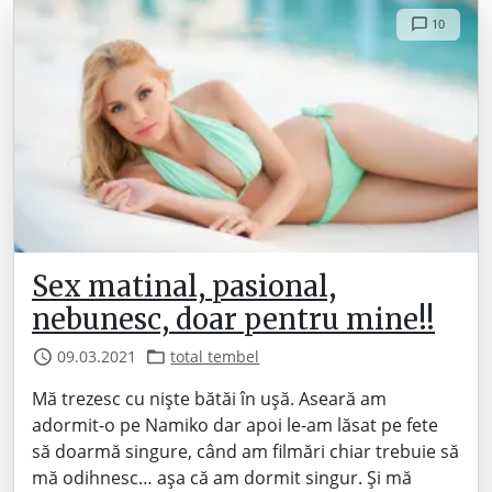
10
Sex matinal, pasional,
nebunesc, doar pentru mine!!
09.03.2021
total tembel
Mă trezesc cu niște bătăi în ușă. Aseară am
adormit-o pe Namiko dar apoi le-am lăsat pe fete
să doarmă singure, când am filmări chiar trebuie să
mă odihnesc… așa că am dormit singur. Și mă