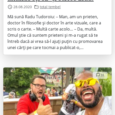
28.08.2020
total tembel
Mă sună Radu Tudoroiu: – Man, am un prieten,
doctor în filosofie și doctor în arte vizuale, care a
scris o carte. – Multă carte acolo… – Da, multă.
Omul știe că suntem prieteni și m-a rugat să te
întreb dacă ai vrea să-l ajuți puțin cu promovarea
unei cărți pe care tocmai a publicat-o,…
33