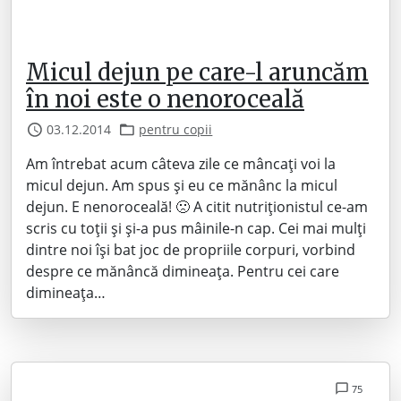
Micul dejun pe care-l aruncăm
în noi este o nenoroceală
03.12.2014
pentru copii
Am întrebat acum câteva zile ce mâncați voi la
micul dejun. Am spus și eu ce mănânc la micul
dejun. E nenoroceală! 🙁 A citit nutriționistul ce-am
scris cu toții și și-a pus mâinile-n cap. Cei mai mulți
dintre noi își bat joc de propriile corpuri, vorbind
despre ce mănâncă dimineața. Pentru cei care
dimineața…
75