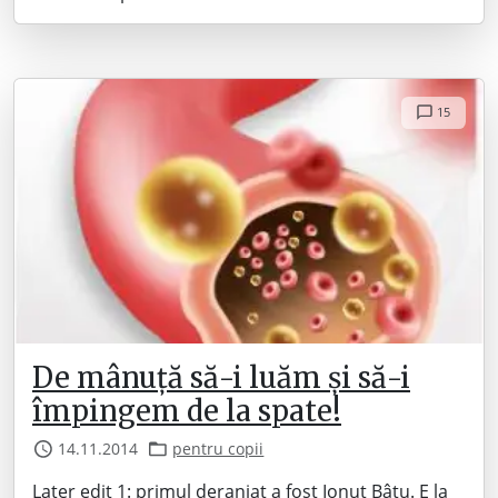
15
De mânuță să-i luăm și să-i
împingem de la spate!
14.11.2014
pentru copii
Later edit 1: primul deranjat a fost Ionuț Bâtu. E la