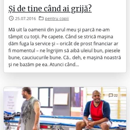
Și de tine când ai grijă?
25.07.2016
pentru copii
Mă uit la oamenii din jurul meu și parcă ne-am
tâmpit cu toții. Pe capete. Când se strică mașina
dăm fuga la service și – oricât de prost financiar ar
fi momentul – ne îngrijim să aibă uleiul bun, piesele
bune, cauciucurile bune. Că.. deh, e mașină noastră
și ne bazăm pe ea. Atunci când…
22