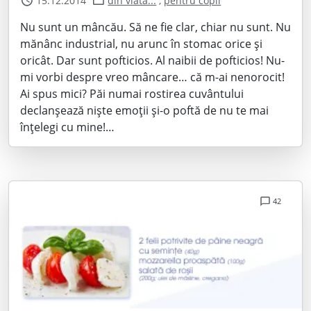
15.12.2014
din viata...
,
pentru copii
Nu sunt un mâncău. Să ne fie clar, chiar nu sunt. Nu
mănânc industrial, nu arunc în stomac orice și
oricât. Dar sunt pofticios. Al naibii de pofticios! Nu-
mi vorbi despre vreo mâncare… că m-ai nenorocit!
Ai spus mici? Păi numai rostirea cuvântului
declanșează niște emoții și-o poftă de nu te mai
înțelegi cu mine!…
42