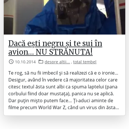
Dacă ești negru și te sui în
avion… NU STRĂNUTA!
10.10.2014
despre altii...
,
total tembel
Te rog, să nu fii imbecil și să realizezi că e o ironie…
Desigur, având în vedere că majoritatea celor care
citesc textul ăsta sunt albi ca spuma laptelui (pana
corbului fiind doar mustața), panica nu se aplică.
Dar puțin mișto putem face… Ți-aduci aminte de
filme precum World War Z, când un virus din ăsta…