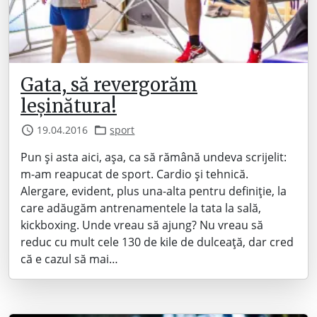
Gata, să revergorăm
leșinătura!
19.04.2016
sport
Pun și asta aici, așa, ca să rămână undeva scrijelit:
m-am reapucat de sport. Cardio și tehnică.
Alergare, evident, plus una-alta pentru definiție, la
care adăugăm antrenamentele la tata la sală,
kickboxing. Unde vreau să ajung? Nu vreau să
reduc cu mult cele 130 de kile de dulceață, dar cred
că e cazul să mai…