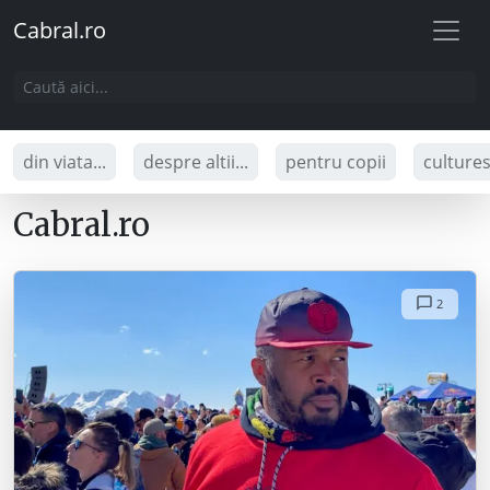
Cabral.ro
din viata...
despre altii...
pentru copii
culture
Cabral.ro
2