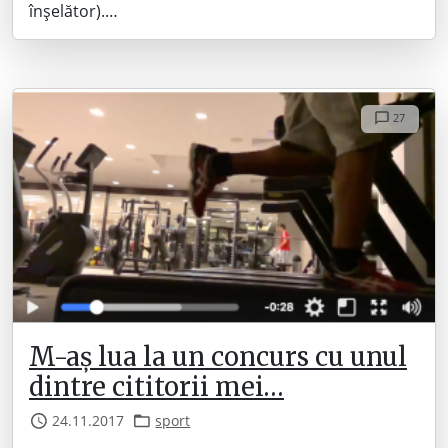
înșelător).…
27
M-aș lua la un concurs cu unul
dintre cititorii mei…
24.11.2017
sport