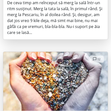
De ceva timp am reînceput să merg la sală într-un
ritm susținut. Merg la tata la sală, în primul rând. Și
merg la Pescariu, în al doilea rând. Și, desigur, am
dat jos vreo 9 kile deja, mă simt mai bine, nu mai
gâfâi ca pe vremuri, bla-bla-bla. Nu-i suport pe ăia
care se lasă…
12