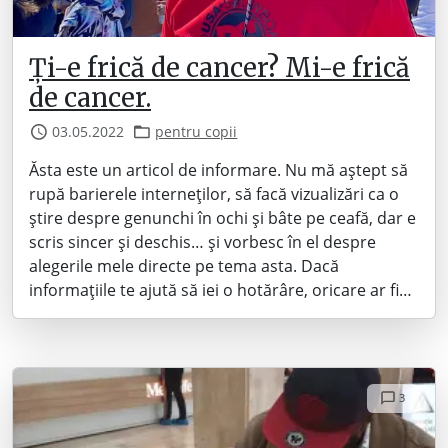
Ți-e frică de cancer? Mi-e frică
de cancer.
03.05.2022
pentru copii
Ăsta este un articol de informare. Nu mă aștept să
rupă barierele interneților, să facă vizualizări ca o
știre despre genunchi în ochi și bâte pe ceafă, dar e
scris sincer și deschis… și vorbesc în el despre
alegerile mele directe pe tema asta. Dacă
informațiile te ajută să iei o hotărâre, oricare ar fi…
3