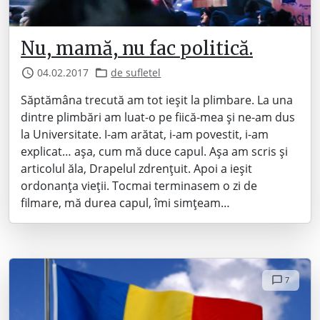
Nu, mamă, nu fac politică.
04.02.2017
de sufletel
Săptămâna trecută am tot ieșit la plimbare. La una
dintre plimbări am luat-o pe fiică-mea și ne-am dus
la Universitate. I-am arătat, i-am povestit, i-am
explicat… așa, cum mă duce capul. Așa am scris și
articolul ăla, Drapelul zdrențuit. Apoi a ieșit
ordonanța vieții. Tocmai terminasem o zi de
filmare, mă durea capul, îmi simțeam…
7