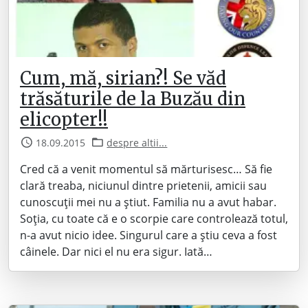
Cum, mă, sirian?! Se văd
trăsăturile de la Buzău din
elicopter!!
18.09.2015
despre altii...
Cred că a venit momentul să mărturisesc… Să fie
clară treaba, niciunul dintre prietenii, amicii sau
cunoscuții mei nu a știut. Familia nu a avut habar.
Soția, cu toate că e o scorpie care controlează totul,
n-a avut nicio idee. Singurul care a știu ceva a fost
câinele. Dar nici el nu era sigur. Iată…