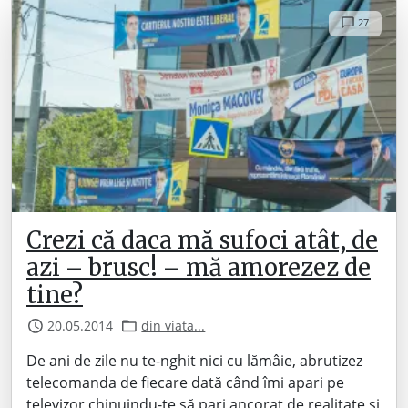
27
Crezi că daca mă sufoci atât, de
azi – brusc! – mă amorezez de
tine?
20.05.2014
din viata...
De ani de zile nu te-nghit nici cu lămâie, abrutizez
telecomanda de fiecare dată când îmi apari pe
televizor chinuindu-te să pari ancorat de realitate și