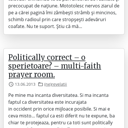
precocupat de națiune. Mototolesc nervos ziarul de
pe a cărei pagină îmi zâmbești strâmb și mincinos,
schimb radioul prin care stropșești adevăruri
coafate. Nu te suport. Știu că mă…
Politically correct – o
sperietoare? – multi-faith
prayer room.
13.06.2013
(ne)revelatii
Pe mine ma incanta diversitatea. Si ma incanta
faptul ca diversitatea este incurajata
in occident prin orice mijloace posibile. Si mai e
ceva misto… faptul ca esti diferit nu te expune, ba
chiar te protejeaza, pentru ca toti sunt politically