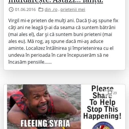
01.06.2016
din .ro
,
prietenii mei
Virgil mi-e prieten de mulți ani. Dacă ți-aș spune fix
câți ani ne leagă ți-ai da seama că suntem bătrâni
(mai ales el), dar și că suntem buni prieteni (mai
ales eu). Mă rog, aș spune dacă mi-aș aduce
aminte. Localizez întâlnirea și împrietenirea cu el
undeva în perioada în care începuserăm să ne
încasăm pensiile……
23