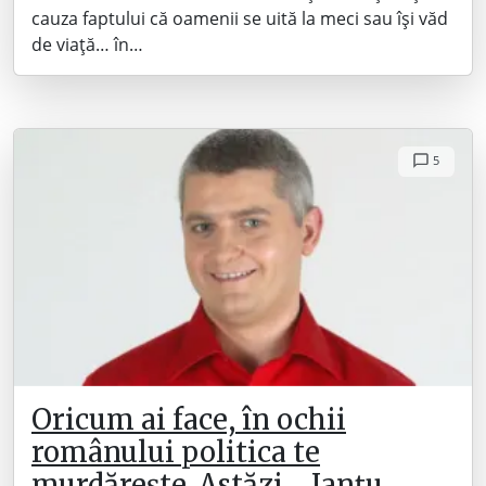
cauza faptului că oamenii se uită la meci sau își văd
de viață… în…
5
Oricum ai face, în ochii
românului politica te
murdărește. Astăzi… Ianțu.