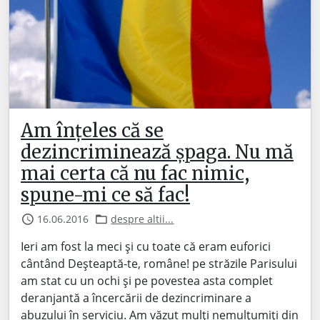
Am înțeles că se
dezincriminează șpaga. Nu mă
mai certa că nu fac nimic,
spune-mi ce să fac!
16.06.2016
despre altii...
Ieri am fost la meci și cu toate că eram euforici
cântând Deșteaptă-te, române! pe străzile Parisului
am stat cu un ochi și pe povestea asta complet
deranjantă a încercării de dezincriminare a
abuzului în serviciu. Am văzut mulți nemulțumiți din