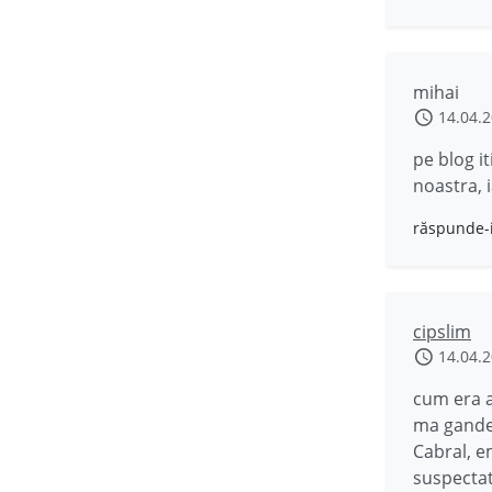
mihai
14.04.
pe blog it
noastra, i
răspunde-
cipslim
14.04.
cum era a
ma gandes
Cabral, e
suspectat