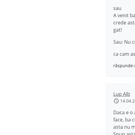
sau
A venit b
crede ast
gat!
Sau: Nu c
ca cam as
răspunde-
Lup Alb
14.04.
Daca e o 
face, ba 
asta nu m
Spun asta