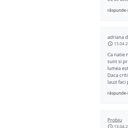
răspunde-
adriana 
13.04.
Ca natie 
sunt si p
lumea est
Daca criti
lauzi faci
răspunde-
Probiu
13.04.