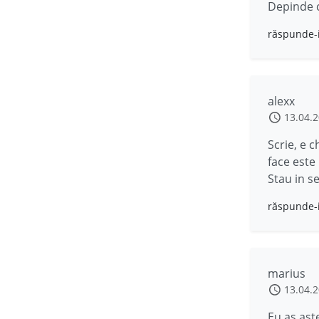
Depinde c
răspunde-
alexx
13.04.
Scrie, e 
face este 
Stau in se
răspunde-
marius
13.04.
Eu as ast