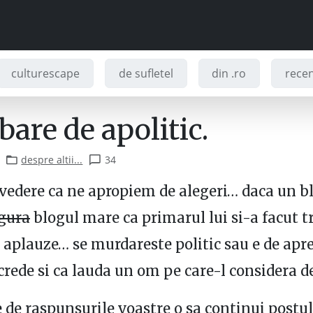
culturescape
de sufletel
din .ro
recenz
bare de apolitic.
despre altii...
34
vedere ca ne apropiem de alegeri… daca un b
gura
blogul mare ca primarul lui si-a facut t
 aplauze… se murdareste politic sau e de apre
crede si ca lauda un om pe care-l considera d
e de raspunsurile voastre o sa continui postu