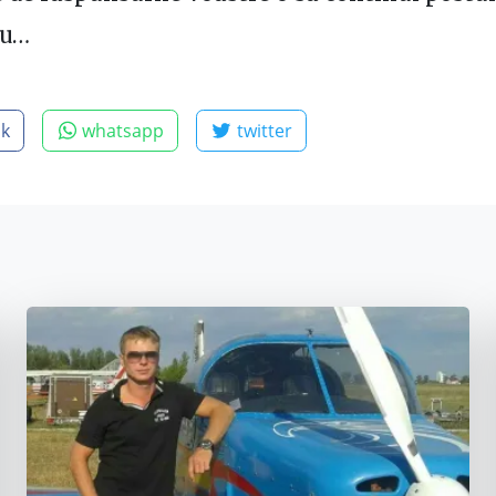
nu…
ok
whatsapp
twitter