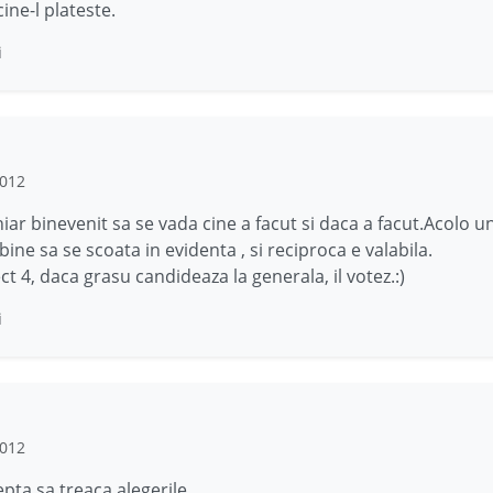
ine-l plateste.
i
2012
chiar binevenit sa se vada cine a facut si daca a facut.Acolo u
bine sa se scoata in evidenta , si reciproca e valabila.
ct 4, daca grasu candideaza la generala, il votez.:)
i
2012
epta sa treaca alegerile…