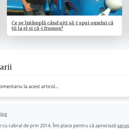
Ce se întâmplă când uiți să-i spui omului că
ții la el și că-i frumos?
rii
omentariu la acest articol...
ălog
 cu cabral de prin 2014. Îmi place pentru că apreciază
servi