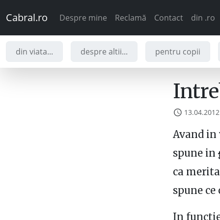
Cabral.ro
Despre mine
Reclamă
Contact
din .ro
din viata...
despre altii...
pentru copii
Intre
13.04.2012
Avand in 
spune in
ca merita
spune ce 
In functi