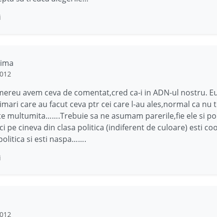
i
dima
2012
mereu avem ceva de comentat,cred ca-i in ADN-ul nostru. Eu
rimari care au facut ceva ptr cei care l-au ales,normal ca nu 
e multumita…….Trebuie sa ne asumam parerile,fie ele si poli
ci pe cineva din clasa politica (indiferent de culoare) esti co
 politica si esti naspa…….
i
2012