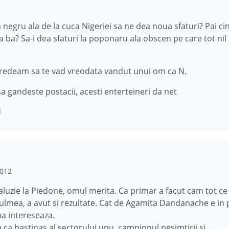
a negru ala de la cuca Nigeriei sa ne dea noua sfaturi? Pai ci
a ba? Sa-i dea sfaturi la poponaru ala obscen pe care tot nil
redeam sa te vad vreodata vandut unui om ca N.
a gandeste postacii, acesti enterteineri da net
i
2012
aluzie la Piedone, omul merita. Ca primar a facut cam tot ce
culmea, a avut si rezultate. Cat de Agamita Dandanache e in p
a intereseaza.
 ca bastinas al sectorului unu, campionul nesimtirii si