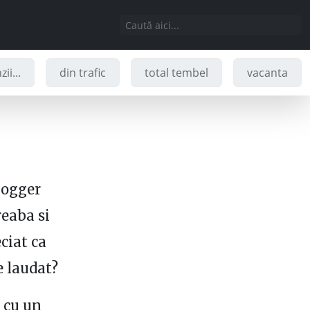
ii...
din trafic
total tembel
vacanta
logger
reaba si
ciat ca
e laudat?
l cu un