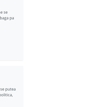
ne se
 baga pa
 se putea
olitica,