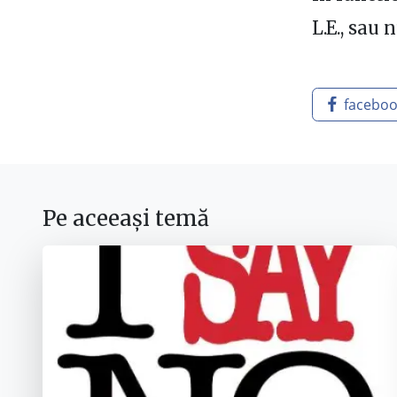
L.E., sau 
facebo
Pe aceeași temă