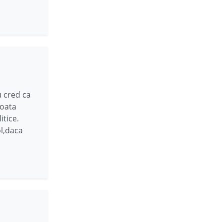
 cred ca
toata
tice.
ol,daca