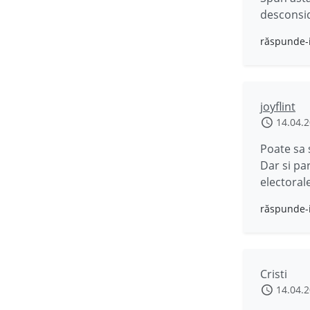
desconsid
răspunde-
joyflint
14.04.
Poate sa s
Dar si pa
electorale
răspunde-
Cristi
14.04.