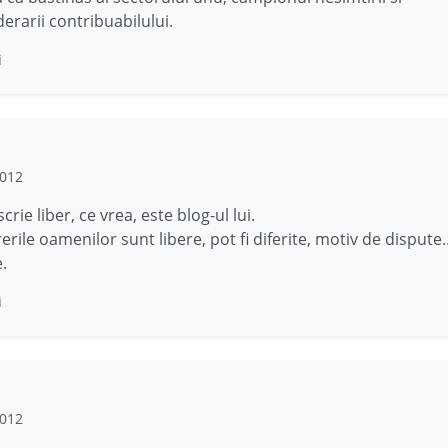
erarii contribuabilului.
i
2012
crie liber, ce vrea, este blog-ul lui.
rerile oamenilor sunt libere, pot fi diferite, motiv de dispute
.
i
2012