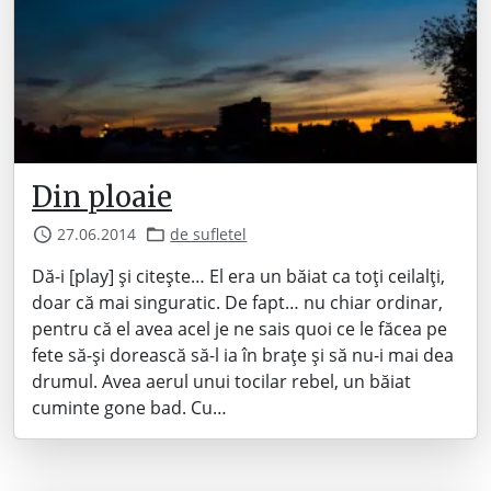
Din ploaie
27.06.2014
de sufletel
Dă-i [play] și citește… El era un băiat ca toți ceilalți,
doar că mai singuratic. De fapt… nu chiar ordinar,
pentru că el avea acel je ne sais quoi ce le făcea pe
fete să-și dorească să-l ia în brațe și să nu-i mai dea
drumul. Avea aerul unui tocilar rebel, un băiat
cuminte gone bad. Cu…