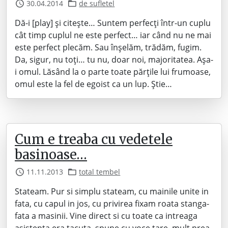
30.04.2014
de sufletel
Dă-i [play] și citește… Suntem perfecți într-un cuplu
cât timp cuplul ne este perfect… iar când nu ne mai
este perfect plecăm. Sau înșelăm, trădăm, fugim.
Da, sigur, nu toți… tu nu, doar noi, majoritatea. Așa-
i omul. Lăsând la o parte toate părțile lui frumoase,
omul este la fel de egoist ca un lup. Știe…
Cum e treaba cu vedetele
basinoase…
11.11.2013
total tembel
Stateam. Pur si simplu stateam, cu mainile unite in
fata, cu capul in jos, cu privirea fixam roata stanga-
fata a masinii. Vine direct si cu toate ca intreaga