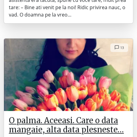
asistenta era tacuta, spune cu voce tare, mult prea
tare: – Bine ati venit pe la noi! Ridic privirea nauc, o
vad. O doamna pe la vreo…
13
O palma. Aceeasi. Care o data
mangaie, alta data plesneste…