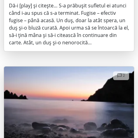
Dă-i [play] și citește… S-a prăbușit sufletul ei atunci
când i-au spus că s-a terminat. Fugise – efectiv
fugise – până acasă. Un duș, doar la atât spera, un
duș și-o bluză curată. Apoi urma să se întoarcă la el,
să-i țină mâna și să-i citească în continuare din
carte. Atât, un duș și-o nenorocită…
2