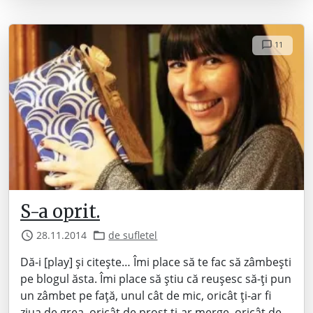
11
S-a oprit.
28.11.2014
de sufletel
Dă-i [play] și citește… Îmi place să te fac să zâmbești
pe blogul ăsta. Îmi place să știu că reușesc să-ți pun
un zâmbet pe față, unul cât de mic, oricât ți-ar fi
ziua de grea, oricât de prost ți-ar merge, oricât de