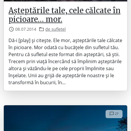
Așteptările tale, cele călcate în
picioare… mor.
08.07.2014
de sufletel
Dă-i [play] și citește. Ele mor, așteptările tale călcate
în picioare. Mor odată cu bucățele din sufletul tău.
Pentru că sufletul este format din așteptări, să știi.
Trecem prin viață încercând să împlinim așteptările
altora și văzându-le pe cele proprii împlinite sau
înșelate. Unii au grijă de așteptările noastre și le
transformă în bucurii, în…
27