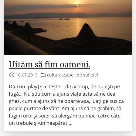
Uităm să fim oameni.
10.07.2015
culturescape
,
de sufletel
Dă-i un [play] și citește… de ai timp, de nu ești pe
fugă… Nu știu cum a ajuns viața asta să ne dea
ghes, cum a ajuns să ne poarte așa, luați pe sus ca
paiele purtate de vânt. Am ajuns să ne grăbim, să
fugim orbi și surzi, să alergăm buimaci către câte
un trebuie și-un neapărat.…