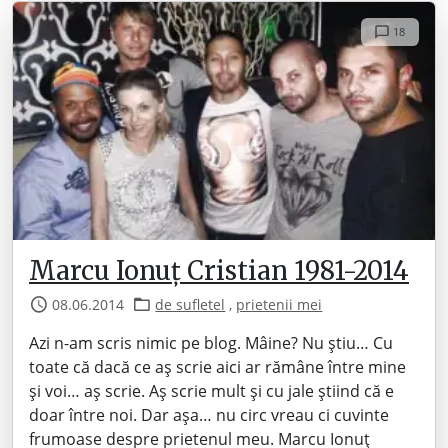
18
Marcu Ionuț Cristian 1981-2014
08.06.2014
de sufletel
,
prietenii mei
Azi n-am scris nimic pe blog. Mâine? Nu știu… Cu
toate că dacă ce aș scrie aici ar rămâne între mine
și voi… aș scrie. Aș scrie mult și cu jale știind că e
doar între noi. Dar așa… nu circ vreau ci cuvinte
frumoase despre prietenul meu. Marcu Ionuț