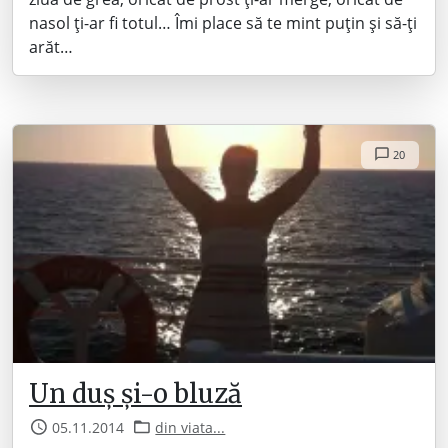
nasol ți-ar fi totul… Îmi place să te mint puțin și să-ți
arăt…
20
Un duș și-o bluză
05.11.2014
din viata...