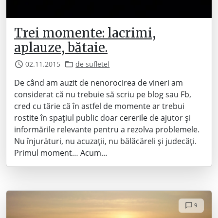
Trei momente: lacrimi,
aplauze, bătaie.
02.11.2015
de sufletel
De când am auzit de nenorocirea de vineri am
considerat că nu trebuie să scriu pe blog sau Fb,
cred cu tărie că în astfel de momente ar trebui
rostite în spațiul public doar cererile de ajutor și
informările relevante pentru a rezolva problemele.
Nu înjurături, nu acuzații, nu bălăcăreli și judecăți.
Primul moment… Acum…
9