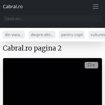
Cabral.ro
din viata...
despre altii...
pentru copii
culture
Cabral.ro pagina 2
40