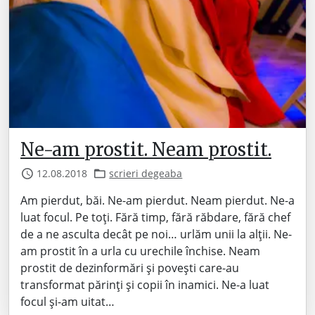
Ne-am prostit. Neam prostit.
12.08.2018
scrieri degeaba
Am pierdut, băi. Ne-am pierdut. Neam pierdut. Ne-a
luat focul. Pe toți. Fără timp, fără răbdare, fără chef
de a ne asculta decât pe noi… urlăm unii la alții. Ne-
am prostit în a urla cu urechile închise. Neam
prostit de dezinformări și povești care-au
transformat părinți și copii în inamici. Ne-a luat
focul și-am uitat…