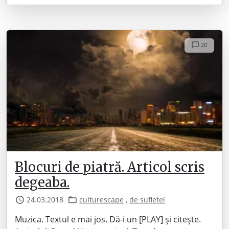
20
Blocuri de piatră. Articol scris
degeaba.
24.03.2018
culturescape
,
de sufletel
Muzica. Textul e mai jos. Dă-i un [PLAY] și citește.