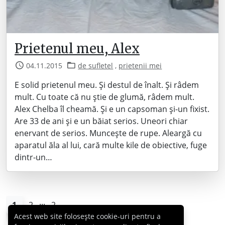
Prietenul meu, Alex
04.11.2015
de sufletel
,
prietenii mei
E solid prietenul meu. Și destul de înalt. Și râdem
mult. Cu toate că nu știe de glumă, râdem mult.
Alex Chelba îl cheamă. Și e un capsoman și-un fixist.
Are 33 de ani și e un băiat serios. Uneori chiar
enervant de serios. Muncește de rupe. Aleargă cu
aparatul ăla al lui, cară multe kile de obiective, fuge
dintr-un…
...
1
2
2
Acest web site folosește cookie-uri pentru a