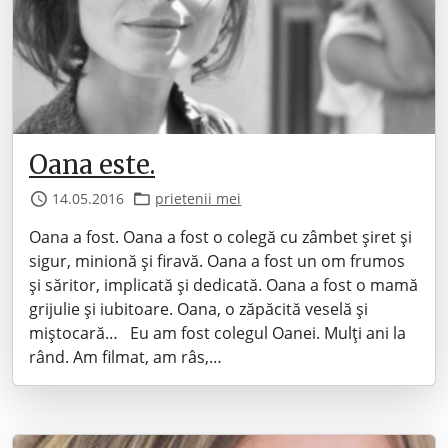
Oana este.
14.05.2016
prietenii mei
Oana a fost. Oana a fost o colegă cu zâmbet șiret și
sigur, minionă și firavă. Oana a fost un om frumos
și săritor, implicată și dedicată. Oana a fost o mamă
grijulie și iubitoare. Oana, o zăpăcită veselă și
miștocară… Eu am fost colegul Oanei. Mulți ani la
rând. Am filmat, am râs,…