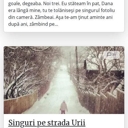
goale, degeaba. Noi trei. Eu stăteam în pat, Dana
era lângă mine, tu te tolăniseși pe singurul fotoliu
din cameră. Zâmbeai. Așa te-am ținut aminte ani
după ani, zâmbind pe…
31
Singuri pe strada Urii