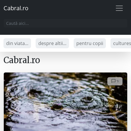
Cabral.ro
din viata...
despre altii...
pentru copii
culture
Cabral.ro
9