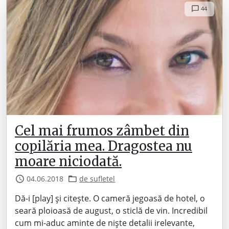
44
Cel mai frumos zâmbet din
copilăria mea. Dragostea nu
moare niciodată.
04.06.2018
de sufletel
Dă-i [play] și citește. O cameră jegoasă de hotel, o
seară ploioasă de august, o sticlă de vin. Incredibil
cum mi-aduc aminte de niște detalii irelevante,