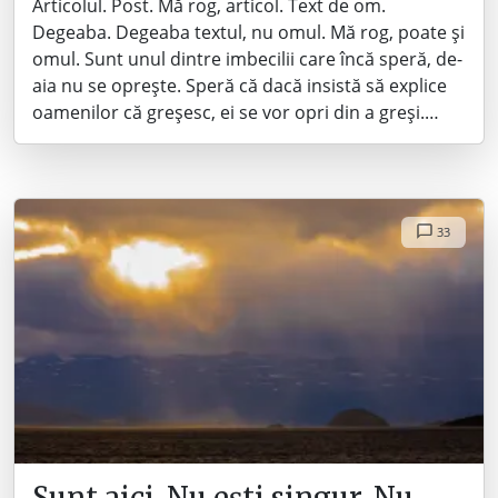
Articolul. Post. Mă rog, articol. Text de om.
Degeaba. Degeaba textul, nu omul. Mă rog, poate și
omul. Sunt unul dintre imbecilii care încă speră, de-
aia nu se oprește. Speră că dacă insistă să explice
oamenilor că greșesc, ei se vor opri din a greși.…
33
Sunt aici. Nu ești singur. Nu