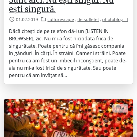
ești singură.
01.02.2019
culturescape
,
de sufletel
,
photoblog - foto
Dăcă citești de pe telefon dă-i un [LISTEN IN
BROWSER], zic. Nu mi-a fost niciodată frică de
singurătate. Poate pentru că îmi găsesc compania
în gânduri. În cărți. În străini. Oameni străini. Poate
pentru că am fost un imbecil inconștient, poate de-
aia nu mi-a fost frică de singurătate. Sau poate
pentru că am învățat să…
4