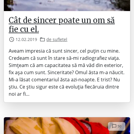
Cât de sincer poate un om să
fie cu el.
12.02.2019
de sufletel
Aveam impresia că sunt sincer, cel puțin cu mine.
Credeam că sunt în stare să-mi radiografiez viața.
Simțeam că am capacitatea să mă văd din exterior,
fix așa cum sunt. Sinceritate? Omul ăsta m-a năucit.
Mi-a lăsat comentariul ăsta azi-noapte. E trist? Nu
știu. Ce știu sigur este că evoluția fiecăruia dintre
noi ar fi…
50