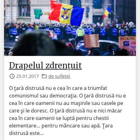
Drapelul zdrențuit
25.01.2017
de sufletel
O țară distrusă nu e cea în care a triumfat
comunismul sau democrația. O țară distrusă nu e
cea în care oamenii nu au mașinile sau casele pe
care și le doresc. O țară distrusă nu e nici măcar
cea în care oamenii se luptă pentru chestii
elementare… pentru mâncare sau apă. Țara
distrusă este…