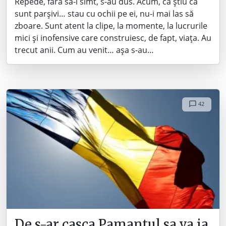
Repede, fără să-i simt, s-au dus. Acum, că știu că
sunt parșivi… stau cu ochii pe ei, nu-i mai las să
zboare. Sunt atent la clipe, la momente, la lucrurile
mici și inofensive care construiesc, de fapt, viața. Au
trecut anii. Cum au venit… așa s-au…
42
De s-ar casca Pamantul sa va ia