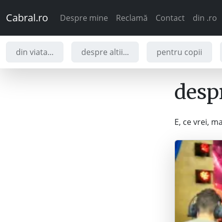
Cabral.ro
Despre mine
Reclamă
Contact
din .ro
din viata...
despre altii...
pentru copii
despr
E, ce vrei, ma