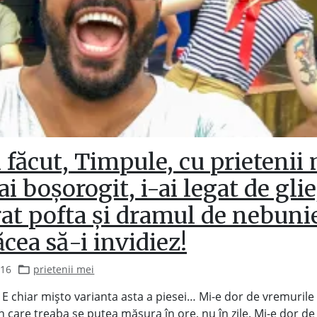
 făcut, Timpule, cu prietenii 
ai boșorogit, i-ai legat de glie
rat pofta și dramul de nebuni
cea să-i invidiez!
016
prietenii mei
c. E chiar mișto varianta asta a piesei… Mi-e dor de vremurile
n care treaba se putea măsura în ore, nu în zile. Mi-e dor d