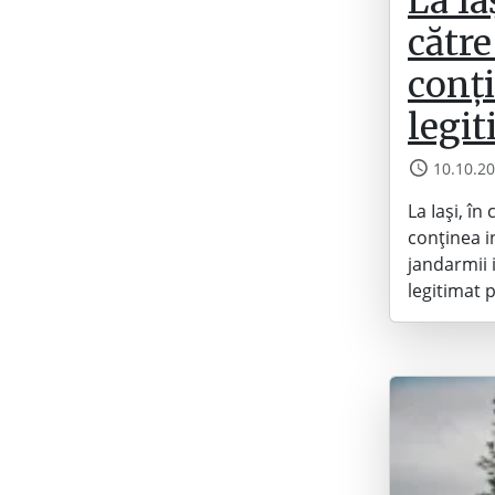
La Ia
către
conți
legit
10.10.2
La Iași, în
conținea i
jandarmii 
legitimat 