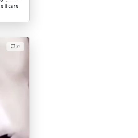
lii care
21