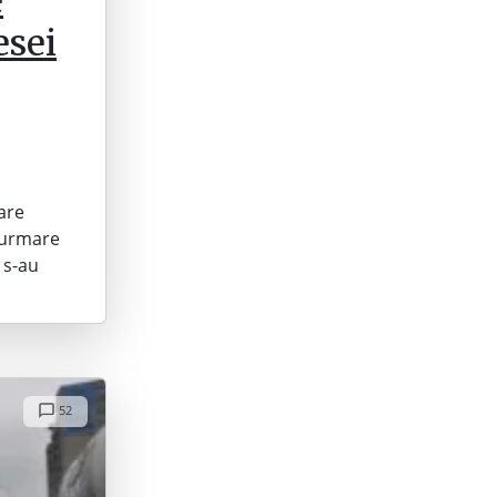
e
esei
care
n urmare
 s-au
52