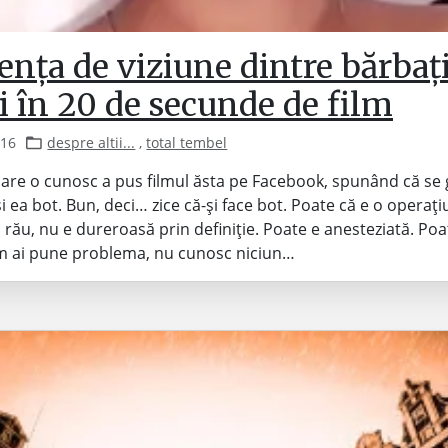
ența de viziune dintre bărbați
 în 20 de secunde de film
016
despre altii...
,
total tembel
care o cunosc a pus filmul ăsta pe Facebook, spunând că se
și ea bot. Bun, deci… zice că-și face bot. Poate că e o operaț
 rău, nu e dureroasă prin definiție. Poate e anesteziată. Po
um ai pune problema, nu cunosc niciun…