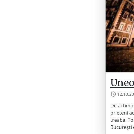
Uneo
12.10.2
De ai timp
prieteni a
treaba. To
București 