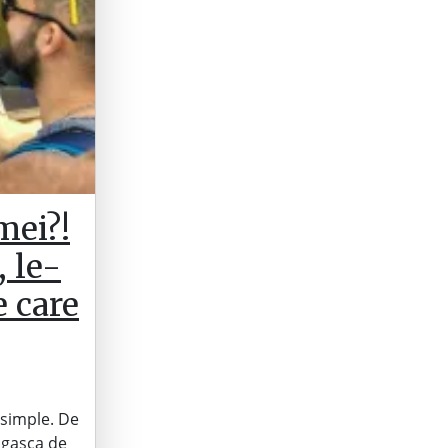
mei?!
, le-
e care
 simple. De
e gașca de