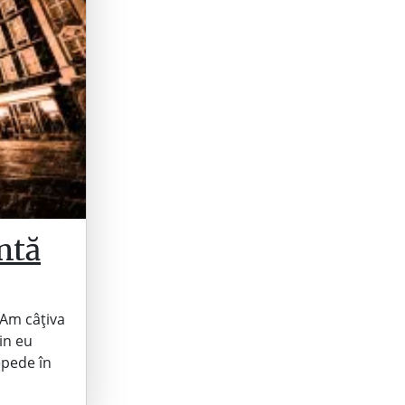
ntă
 Am câțiva
in eu
epede în