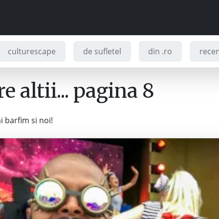
culturescape
de sufletel
din .ro
recenz
e altii... pagina 8
i barfim si noi!