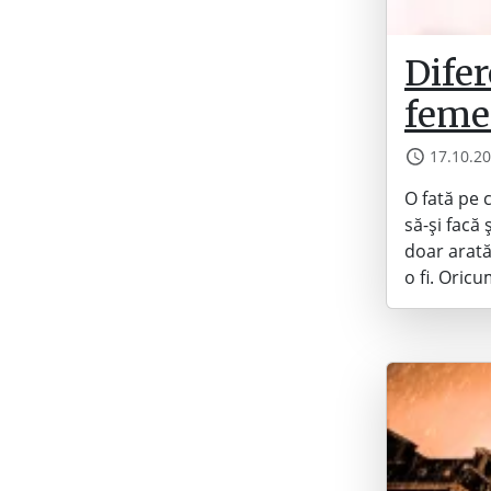
Difer
femei
17.10.2
O fată pe 
să-și facă 
doar arată
o fi. Oric