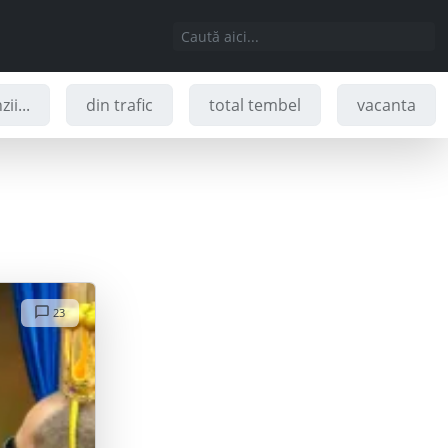
ii...
din trafic
total tembel
vacanta
23