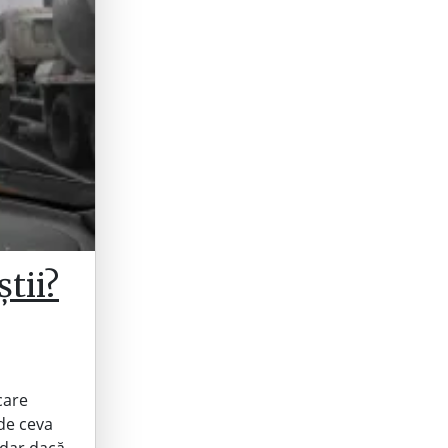
tii?
care
 de ceva