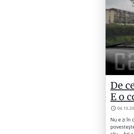
De ce
E o c
04.10.2
Nu e zi în
povestește