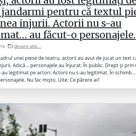
și, actorii au fost legitimați d
 jandarmi pentru că textul pi
nea injurii. Actorii nu s-au
imat… au făcut-o personajele.
016
despre altii...
 cadrul unei piese de teatru, actorii au avut de jucat un text 
njurii. Adică… personajele au înjurat. În public. Drept și pri
i-au legitimat pe actori. Actorii nu s-au legitimat. În schimb…
personajele. Nu fac mișto. Uite: Ce părere ai?