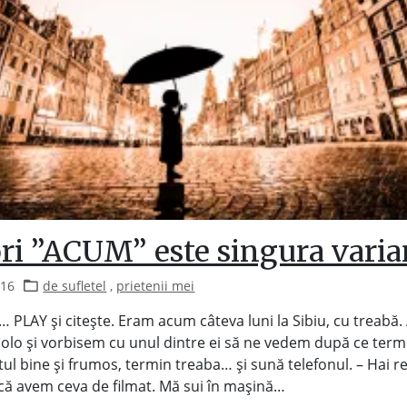
ri ”ACUM” este singura varia
016
de sufletel
,
prietenii mei
… PLAY și citește. Eram acum câteva luni la Sibiu, cu treabă.
colo și vorbisem cu unul dintre ei să ne vedem după ce term
tul bine și frumos, termin treaba… și sună telefonul. – Hai r
că avem ceva de filmat. Mă sui în mașină…