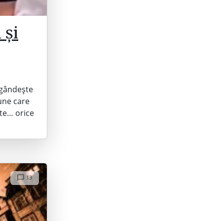
 și
 gândește
iune care
ate… orice
13