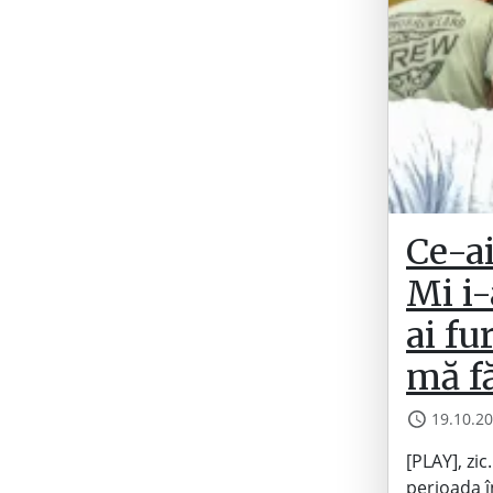
Ce-ai
Mi i-
ai fu
mă fă
19.10.2
[PLAY], zi
perioada î