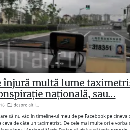
 înjură multă lume taximetriș
onspirație națională, sau…
016
despre altii...
 care să nu văd în timeline-ul meu de pe Facebook pe cineva 
 ceva de câte un taximetrist. De cele mai multe ori e vorba