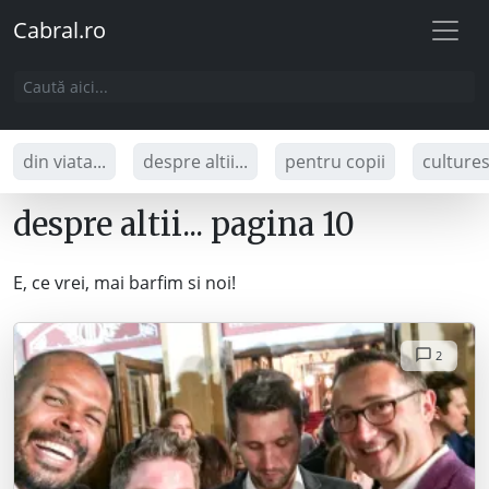
Cabral.ro
din viata...
despre altii...
pentru copii
culture
despre altii... pagina 10
E, ce vrei, mai barfim si noi!
2