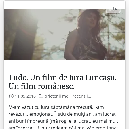
4
Tudo. Un film de Iura Luncașu.
Un film românesc.
11.05.2016
prietenii mei
,
recenzii...
M-am văzut cu Iura săptămâna trecută, l-am
revăzut… emoționat. Îl știu de mulți ani, am lucrat
ani buni împreună (mă rog, el a lucrat, eu mai mult
am încercat…), nu credeam că-l mai văd emoționat.