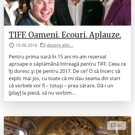
TIFF. Oameni. Ecouri. Aplauze.
10.06.2016
despre altii...
Pentru prima oară în 15 ani mi-am rezervat
aproape o săptămână întreagă pentru TIFF. Ceea ce
îți doresc și ție pentru 2017. De ce? O să încerc să
explic mai jos, cu toate că-mi dau seama din start
că vorbele vor fi – totuși – prea sărace. Dă-i un
[play] la piesă, să nu vorbim…
152