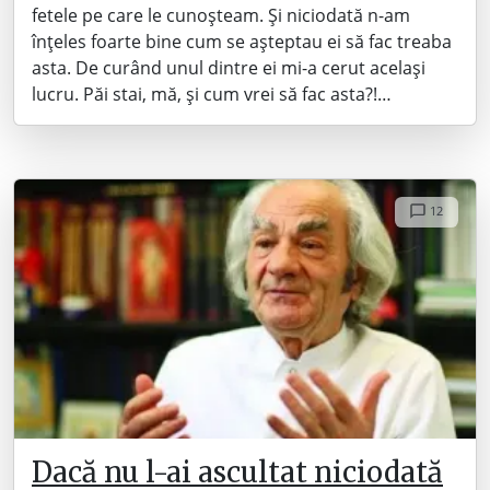
fetele pe care le cunoșteam. Și niciodată n-am
înțeles foarte bine cum se așteptau ei să fac treaba
asta. De curând unul dintre ei mi-a cerut același
lucru. Păi stai, mă, și cum vrei să fac asta?!…
12
Dacă nu l-ai ascultat niciodată