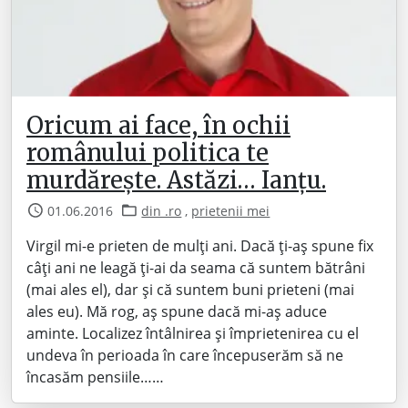
Oricum ai face, în ochii
românului politica te
murdărește. Astăzi… Ianțu.
01.06.2016
din .ro
,
prietenii mei
Virgil mi-e prieten de mulți ani. Dacă ți-aș spune fix
câți ani ne leagă ți-ai da seama că suntem bătrâni
(mai ales el), dar și că suntem buni prieteni (mai
ales eu). Mă rog, aș spune dacă mi-aș aduce
aminte. Localizez întâlnirea și împrietenirea cu el
undeva în perioada în care începuserăm să ne
încasăm pensiile……