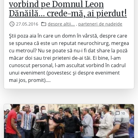
vorbind pe Domnul Leon
Dănăilă… crede-mă, ai pierdut!
27.05.2016
despre altii...
,
parteneri de nadejde
Știi poza aia în care un domn în vârstă, despre care
se spunea că este un reputat neurochirurg, mergea
cu metroul? Nu se poate să nu-i fi dat share la poză
măcar doi sau trei prieteni de-ai tăi. Ei bine, l-am
cunoscut personal, l-am ascultat vorbind în cadrul
unui eveniment (povestesc și despre eveniment
mai jos, promit).…
10