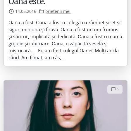
Oana este.
14.05.2016
prietenii mei
Oana a fost. Oana a fost o colegă cu zâmbet șiret și
sigur, minionă și firavă. Oana a fost un om frumos
și săritor, implicată și dedicată. Oana a fost o mamă
grijulie și iubitoare. Oana, o zăpăcită veselă și
miștocară… Eu am fost colegul Oanei. Mulți ani la
rând. Am filmat, am râs,…
6