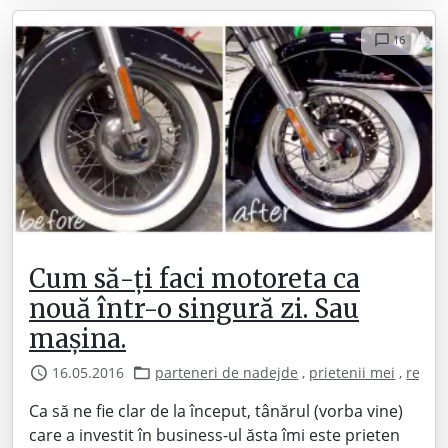
16
Cum să-ți faci motoreta ca
nouă într-o singură zi. Sau
mașina.
16.05.2016
parteneri de nadejde
,
prietenii mei
,
recenzi
Ca să ne fie clar de la început, tânărul (vorba vine)
care a investit în business-ul ăsta îmi este prieten