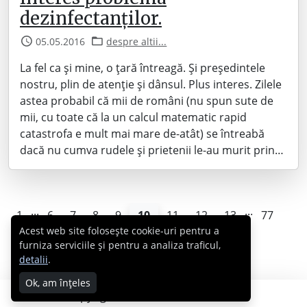
dezinfectanților.
05.05.2016
despre altii...
La fel ca și mine, o țară întreagă. Și președintele
nostru, plin de atenție și dânsul. Plus interes. Zilele
astea probabil că mii de români (nu spun sute de
mii, cu toate că la un calcul matematic rapid
catastrofa e mult mai mare de-atât) se întreabă
dacă nu cumva rudele și prietenii le-au murit prin…
...
...
1
6
7
8
9
10
11
12
13
77
Acest web site folosește cookie-uri pentru a
furniza serviciile și pentru a analiza traficul,
detalii
.
Ok, am înțeles
Copyright © 2007 - 2026 Cabral.ro