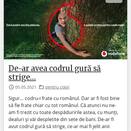
De-ar avea codrul gură să
strige…
05.05.2021
pentru copii
Sigur… codru-i frate cu românul. Dar ar fi fost bine
să fie frate chiar cu tot românul. Că atunci nu ne-
am fi trezit cu toate despăduririle astea, cu munți,
dealuri și văi despletite din sete de bani. De-ar fi
avut codrul gură să strige, ce-ar mai fi jelit anii