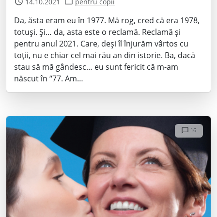
14.10.2021
pentru copii
Da, ăsta eram eu în 1977. Mă rog, cred că era 1978,
totuși. Și… da, asta este o reclamă. Reclamă și
pentru anul 2021. Care, deși îl înjurăm vârtos cu
toții, nu e chiar cel mai rău an din istorie. Ba, dacă
stau să mă gândesc… eu sunt fericit că m-am
născut în ‘‘77. Am…
16