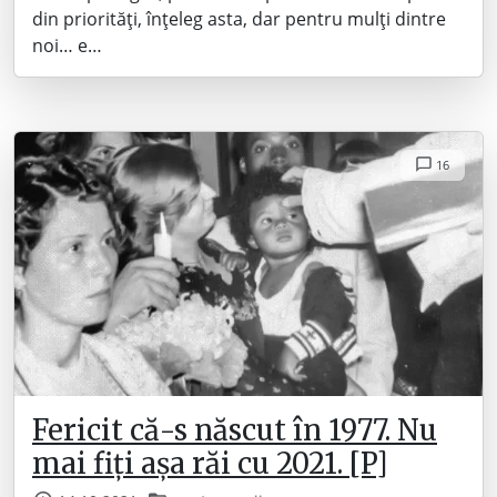
din priorități, înțeleg asta, dar pentru mulți dintre
noi… e…
16
Fericit că-s născut în 1977. Nu
mai fiți așa răi cu 2021. [P]