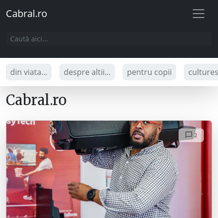
Cabral.ro
din viata...
despre altii...
pentru copii
culture
Cabral.ro
2