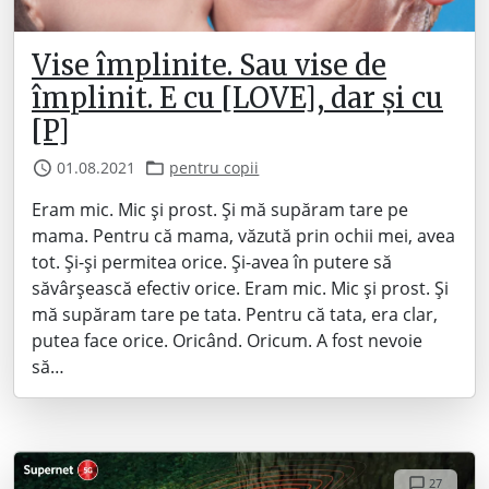
Vise împlinite. Sau vise de
împlinit. E cu [LOVE], dar și cu
[P]
01.08.2021
pentru copii
Eram mic. Mic și prost. Și mă supăram tare pe
mama. Pentru că mama, văzută prin ochii mei, avea
tot. Și-și permitea orice. Și-avea în putere să
săvârșească efectiv orice. Eram mic. Mic și prost. Și
mă supăram tare pe tata. Pentru că tata, era clar,
putea face orice. Oricând. Oricum. A fost nevoie
să…
27