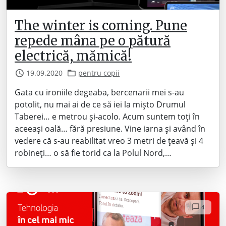
The winter is coming. Pune
repede mâna pe o pătură
electrică, mămică!
19.09.2020
pentru copii
Gata cu ironiile degeaba, bercenarii mei s-au
potolit, nu mai ai de ce să iei la mișto Drumul
Taberei… e metrou și-acolo. Acum suntem toți în
aceeași oală… fără presiune. Vine iarna și având în
vedere că s-au reabilitat vreo 3 metri de țeavă și 4
robineți… o să fie torid ca la Polul Nord,…
4