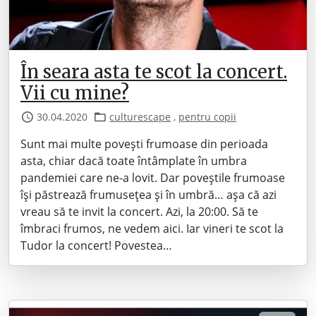
În seara asta te scot la concert.
Vii cu mine?
30.04.2020
culturescape
,
pentru copii
Sunt mai multe povești frumoase din perioada
asta, chiar dacă toate întâmplate în umbra
pandemiei care ne-a lovit. Dar poveștile frumoase
își păstrează frumusețea și în umbră… așa că azi
vreau să te invit la concert. Azi, la 20:00. Să te
îmbraci frumos, ne vedem aici. Iar vineri te scot la
Tudor la concert! Povestea…