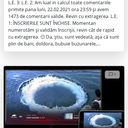
L.E. 3: L.E. 2: Am luat in calcul toate comentariile
primite pana luni, 22.02.2021 ora 23:59 și avem
1473 de comentarii valide. Revin cu extragerea. L.E.
1: ÎNSCRIERILE SUNT ÎNCHISE. Momentan
numerotăm și validăm înscrișii, revin cât de rapid
cu extragerea. 🙂 Da, știu, sunt vedeată, așa că sunt
plin de bani, doldora, bubuie buzunarele,…
5