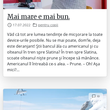
Mai mare e mai bun.
17.07.2022
pentru copii
Văd că tot are lumea tendințe de micșorare la toate
device-urile posibile. Nu se mai poate, dom’le, deja
este deranjant! Știi bancul ăla cu americanul și cu
olteanul în tren spre Slatina? În tren spre Slatina,
scoate olteanul niște prune și începe să mănânce.
Americanul îl întreabă ce-s alea. – Prune. – Oh! Așa
mici?…
10