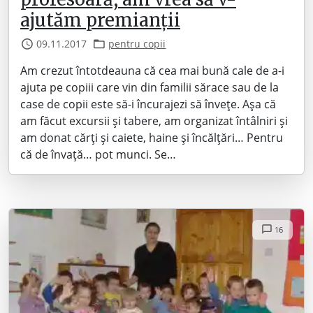
ajutăm premianții
09.11.2017
pentru copii
Am crezut întotdeauna că cea mai bună cale de a-i
ajuta pe copiii care vin din familii sărace sau de la
case de copii este să-i încurajezi să învețe. Așa că
am făcut excursii și tabere, am organizat întâlniri și
am donat cărți și caiete, haine și încălțări… Pentru
că de învață… pot munci. Se…
16