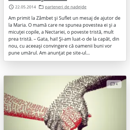
22.05.2014
parteneri de nadejde
Am primit la Zâmbet și Suflet un mesaj de ajutor de
la Maria. O mamă care ne spunea povestea ei și a
micuței copile, a Nectariei, o poveste tristă, mult
prea tristă. – Gata, hai! Și-am luat-o de la capăt, din
nou, cu aceeași convingere că oamenii buni vor
pune umărul. Am anunțat pe site-ul…
4