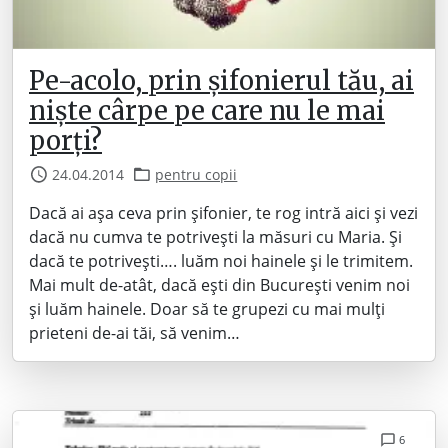
Pe-acolo, prin șifonierul tău, ai
niște cârpe pe care nu le mai
porți?
24.04.2014
pentru copii
Dacă ai așa ceva prin șifonier, te rog intră aici și vezi
dacă nu cumva te potrivești la măsuri cu Maria. Și
dacă te potrivești…. luăm noi hainele și le trimitem.
Mai mult de-atât, dacă ești din București venim noi
și luăm hainele. Doar să te grupezi cu mai mulți
prieteni de-ai tăi, să venim…
6