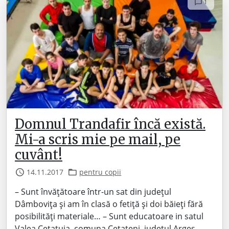
1
Domnul Trandafir încă există.
Mi-a scris mie pe mail, pe
cuvânt!
14.11.2017
pentru copii
– Sunt învățătoare într-un sat din județul
Dâmbovița și am în clasă o fetiță și doi băieți fără
posibilități materiale… – Sunt educatoare in satul
Valea Cetatuia, comuna Cetateni, judetul Arges… –