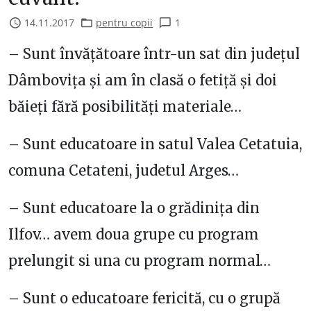
14.11.2017
pentru copii
1
– Sunt învă
ț
ătoare într-un sat din jude
ț
ul
Dâmbovi
ț
a
ș
i am în clasă o feti
ț
ă
ș
i doi
băie
ț
i fără posibilită
ț
i materiale…
– Sunt educatoare in satul Valea Cetatuia,
comuna Cetateni, judetul Arges…
– Sunt educatoare la o grădini
ț
a din
Ilfov… avem
doua grupe cu program
prelungit si una cu program normal…
– Sunt o educatoare fericită, cu o grupă