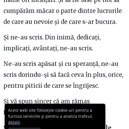
cumpărăm măcar o parte dintre lucrurile
de care au nevoie și de care s-ar bucura.
Și ne-au scris. Din inimă, dedicați,
implicați, avântați, ne-au scris.
Ne-au scris apăsat și cu speranță, ne-au
scris dorindu-și să facă ceva în plus, orice,
pentru piticii de care se îngrijesc.
Și vă spun sincer că am rămas
Acest web site folosește cookie-uri pentru a
impresionați.
furniza serviciile și pentru a analiza traficul,
detalii
.
Și scriu acum postul ăsta pentru a le