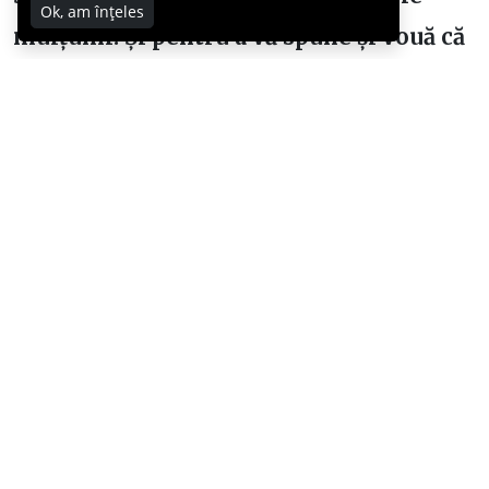
Ok, am înțeles
mulțumi. Și pentru a vă spune și vouă că
ei încă există… cei pe care-i interesează,
cei care sunt dedicați, cei care încă
iubesc catedra.
Domnul Trandafir încă există.
Știu eu, c-am primit la Zâmbet și Suflet o
droaie de mailuri de la el.
facebook
whatsapp
twitter