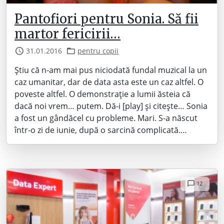
Pantofiori pentru Sonia. Să fii
martor fericirii…
31.01.2016
pentru copii
Știu că n-am mai pus niciodată fundal muzical la un
caz umanitar, dar de data asta este un caz altfel. O
poveste altfel. O demonstrație a lumii ăsteia că
dacă noi vrem… putem. Dă-i [play] și citește… Sonia
a fost un gândăcel cu probleme. Mari. S-a născut
într-o zi de iunie, după o sarcină complicată.…
12