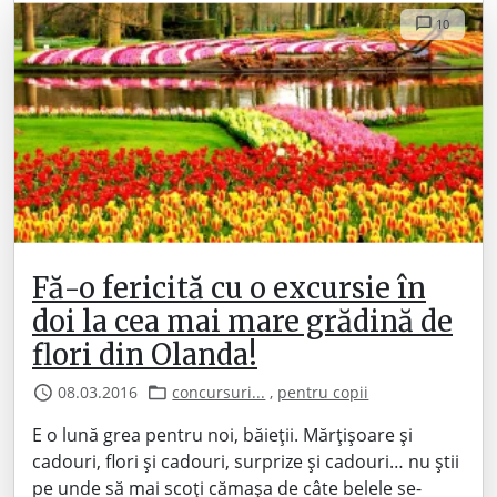
10
Fă-o fericită cu o excursie în
doi la cea mai mare grădină de
flori din Olanda!
08.03.2016
concursuri...
,
pentru copii
E o lună grea pentru noi, băieții. Mărțișoare și
cadouri, flori și cadouri, surprize și cadouri… nu știi
pe unde să mai scoți cămașa de câte belele se-