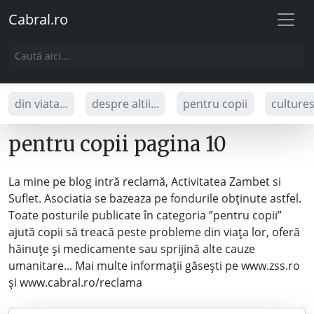
Cabral.ro
din viata...
despre altii...
pentru copii
culture
pentru copii pagina 10
La mine pe blog intră reclamă, Activitatea Zambet si
Suflet. Asociatia se bazeaza pe fondurile obținute astfel.
Toate posturile publicate în categoria ”pentru copii”
ajută copii să treacă peste probleme din viața lor, oferă
hăinuțe și medicamente sau sprijină alte cauze
umanitare... Mai multe informații găsești pe www.zss.ro
și www.cabral.ro/reclama