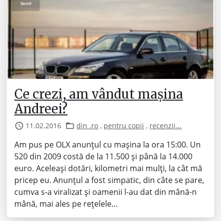
Ce crezi, am vândut mașina
Andreei?
11.02.2016
din .ro
,
pentru copii
,
recenzii...
Am pus pe OLX anunțul cu mașina la ora 15:00. Un
520 din 2009 costă de la 11.500 și până la 14.000
euro. Aceleași dotări, kilometri mai mulți, la cât mă
pricep eu. Anunțul a fost simpatic, din câte se pare,
cumva s-a viralizat și oamenii l-au dat din mână-n
mână, mai ales pe rețelele…