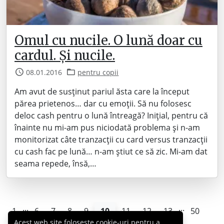
Omul cu nucile. O lună doar cu
cardul. Și nucile.
08.01.2016
pentru copii
Am avut de susținut pariul ăsta care la început
părea prietenos… dar cu emoții. Să nu folosesc
deloc cash pentru o lună întreagă? Inițial, pentru că
înainte nu mi-am pus niciodată problema și n-am
monitorizat câte tranzacții cu card versus tranzacții
cu cash fac pe lună… n-am știut ce să zic. Mi-am dat
seama repede, însă,…
...
...
1
6
7
8
9
10
11
12
13
50
Acest web site folosește cookie-uri pentru a