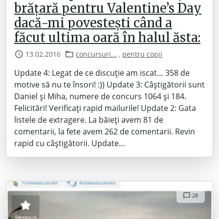
brățară pentru Valentine’s Day
dacă-mi povestești când a
făcut ultima oară în halul ăsta:
13.02.2016
concursuri...
,
pentru copii
Update 4: Legat de ce discuție am iscat… 358 de
motive să nu te însori! :)) Update 3: Câștigătorii sunt
Daniel și Miha, numere de concurs 1064 și 184.
Felicitări! Verificați rapid mailurile! Update 2: Gata
listele de extragere. La băieți avem 81 de
comentarii, la fete avem 262 de comentarii. Revin
rapid cu câștigătorii. Update…
28