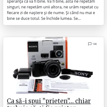
speranța că va fi bine. Va fi bine, asta ne repetăm
singuri, ne repetăm unii altora, ne urăm repetat cu
fiecare zi de naștere și de nume. Și când nu mai e
bine se duce totul. Se închide lumea. Se…
146
Ca să-i spui ”prieten”… chiar