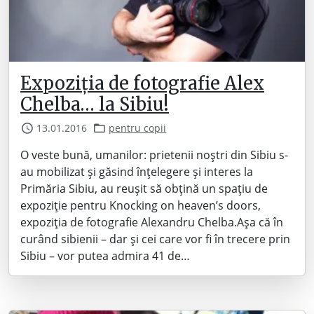
Expoziția de fotografie Alex
Chelba… la Sibiu!
13.01.2016
pentru copii
O veste bună, umanilor: prietenii noștri din Sibiu s-
au mobilizat și găsind înțelegere și interes la
Primăria Sibiu, au reușit să obțină un spațiu de
expoziție pentru Knocking on heaven’s doors,
expoziția de fotografie Alexandru Chelba.Așa că în
curând sibienii – dar și cei care vor fi în trecere prin
Sibiu – vor putea admira 41 de…