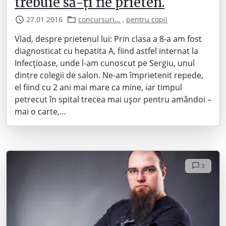
trebuie să-ți fie prieten.
27.01.2016
concursuri...
,
pentru copii
Vlad, despre prietenul lui: Prin clasa a 8-a am fost
diagnosticat cu hepatita A, fiind astfel internat la
Infecţioase, unde l-am cunoscut pe Sergiu, unul
dintre colegii de salon. Ne-am împrietenit repede,
el fiind cu 2 ani mai mare ca mine, iar timpul
petrecut în spital trecea mai uşor pentru amândoi –
mai o carte,…
3