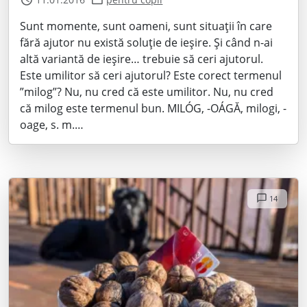
Sunt momente, sunt oameni, sunt situații în care
fără ajutor nu există soluție de ieșire. Și când n-ai
altă variantă de ieșire… trebuie să ceri ajutorul.
Este umilitor să ceri ajutorul? Este corect termenul
”milog”? Nu, nu cred că este umilitor. Nu, nu cred
că milog este termenul bun. MILÓG, -OÁGĂ, milogi, -
oage, s. m.…
14