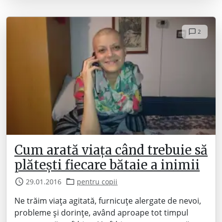
2
Cum arată viața când trebuie să
plătești fiecare bătaie a inimii
29.01.2016
pentru copii
Ne trăim viața agitată, furnicuțe alergate de nevoi,
probleme și dorințe, având aproape tot timpul