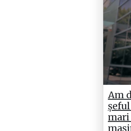
Am di
șeful
mari 
mași