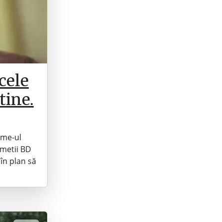
cele
tine.
ame-ul
ometii BD
în plan să