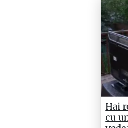
Hai r
cu un