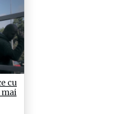
ce cu
i mai