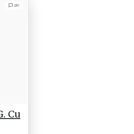
281
G. Cu