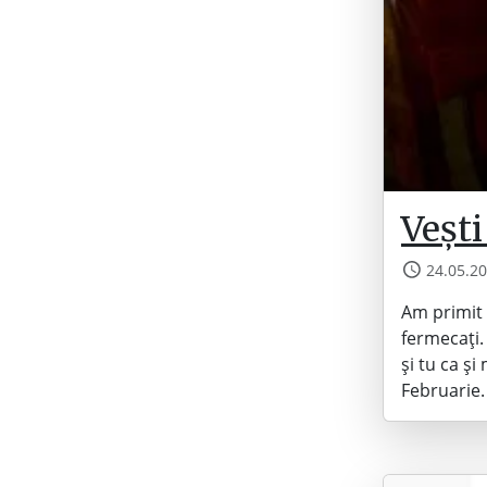
Vești
24.05.2
Am primit 
fermecați. 
și tu ca ș
Februarie.