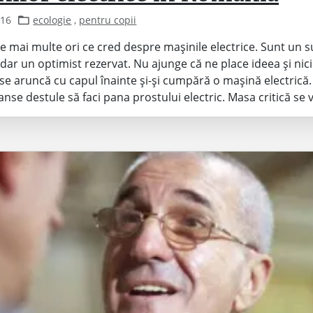
016
ecologie
,
pentru copii
 mai multe ori ce cred despre mașinile electrice. Sunt un s
dar un optimist rezervat. Nu ajunge că ne place ideea și nici
 se aruncă cu capul înainte și-și cumpără o mașină electrică
șanse destule să faci pana prostului electric. Masa critică se