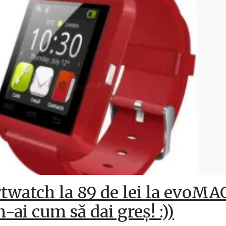
twatch la 89 de lei la evoMA
n-ai cum să dai greș! :))