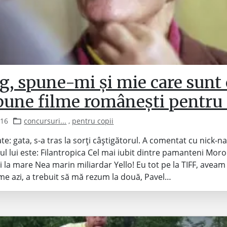
g, spune-mi și mie care sunt 
bune filme românești pentru 
016
concursuri...
,
pentru copii
te: gata, s-a tras la sorți câștigătorul. A comentat cu nick-n
ul lui este: Filantropica Cel mai iubit dintre pamanteni Mor
i la mare Nea marin miliardar Yello! Eu tot pe la TIFF, aveam 
ilme azi, a trebuit să mă rezum la două, Pavel…