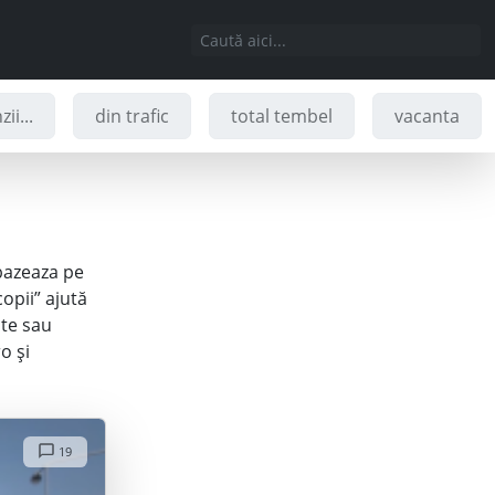
ii...
din trafic
total tembel
vacanta
 bazeaza pe
opii” ajută
nte sau
o și
19