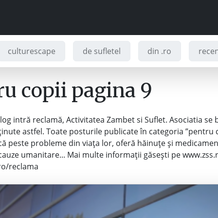
culturescape
de sufletel
din .ro
recenz
ru copii pagina 9
og intră reclamă, Activitatea Zambet si Suflet. Asociatia se
inute astfel. Toate posturile publicate în categoria ”pentru c
acă peste probleme din viața lor, oferă hăinuțe și medicame
 cauze umanitare... Mai multe informații găsești pe www.zss.r
ro/reclama