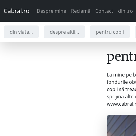
Cabral.ro
Despre mine
Reclamă
Contact
din .ro
din viata...
despre altii...
pentru copii
pent
La mine pe bl
fondurile obț
copii să tre
sprijină alte
www.cabral.