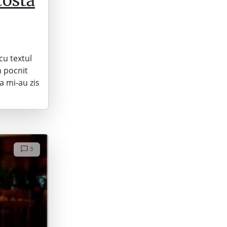
costă
cu textul
m pocnit
a mi-au zis
3