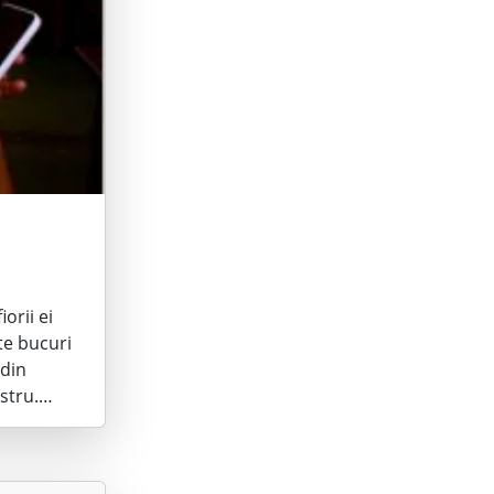
orii ei
 te bucuri
 din
ostru.…