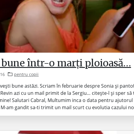
 bune într-o marți ploioasă…
016
pentru copii
vești bune astăzi. Scriam în februarie despre Sonia și pantofi
Revin azi cu un mail primit de la Sergiu… citește-l și sper să
i mine! Salutari Cabral, Multumim inca o data pentru ajutorul
 M-am gandit sa-ti trimit un mail scurt cu evolutia cazului n