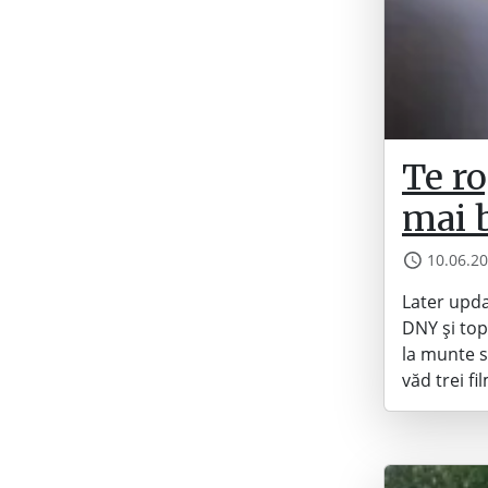
Te ro
mai 
10.06.2
Later upda
DNY și top
la munte s
văd trei f