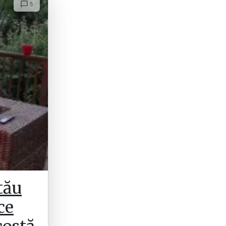
5
tău
ce