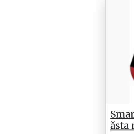
Smar
ăsta 