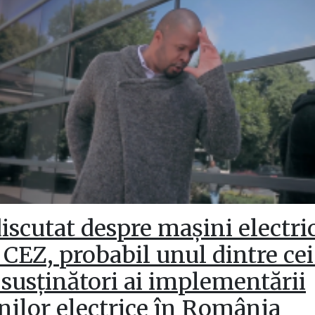
scutat despre mașini electri
 CEZ, probabil unul dintre ce
susținători ai implementării
nilor electrice în România