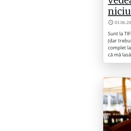
vedea
niciu
03.06.2
Sunt la TI
(dar trebu
complet la
că mă lasă