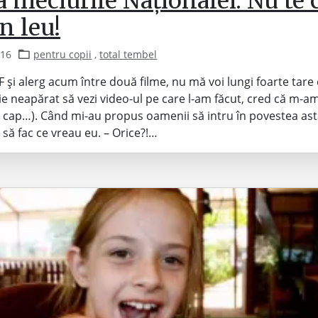
 meciurile Naționalei. Nu te 
n leu!
016
pentru copii
,
total tembel
FF și alerg acum între două filme, nu mă voi lungi foarte tare 
ie neapărat să vezi video-ul pe care l-am făcut, cred că m-a
 cap…). Când mi-au propus oamenii să intru în povestea ast
 să fac ce vreau eu. – Orice?!…