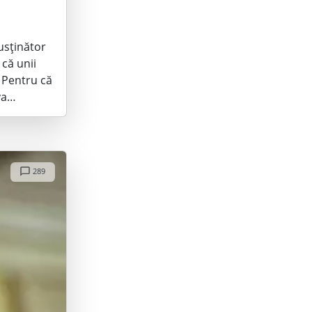
usținător
 că unii
. Pentru că
 va…
289