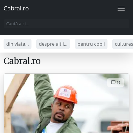
Cabral.ro
din viata...
despre altii...
pentru copii
culture
Cabral.ro
19