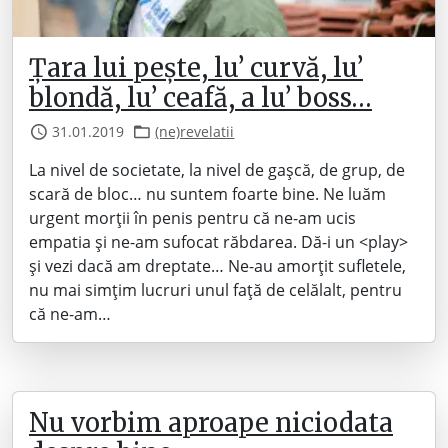
Țara lui pește, lu’ curvă, lu’
blondă, lu’ ceafă, a lu’ boss…
31.01.2019
(ne)revelatii
La nivel de societate, la nivel de gașcă, de grup, de
scară de bloc… nu suntem foarte bine. Ne luăm
urgent morții în penis pentru că ne-am ucis
empatia și ne-am sufocat răbdarea. Dă-i un <play>
și vezi dacă am dreptate… Ne-au amorțit sufletele,
nu mai simțim lucruri unul față de celălalt, pentru
că ne-am…
Nu vorbim aproape niciodata