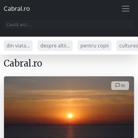
Cabral.ro
din viata...
despre altii...
pentru copii
culture
Cabral.ro
83