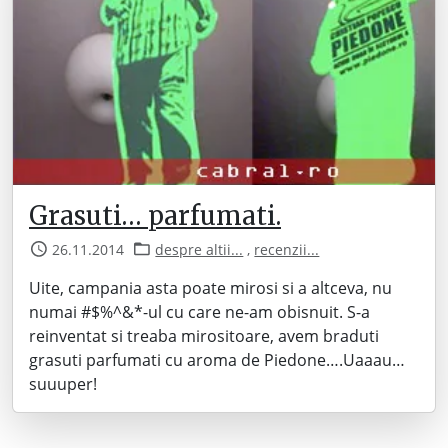
Grasuti… parfumati.
26.11.2014
despre altii...
,
recenzii...
Uite, campania asta poate mirosi si a altceva, nu
numai #$%^&*-ul cu care ne-am obisnuit. S-a
reinventat si treaba mirositoare, avem braduti
grasuti parfumati cu aroma de Piedone….Uaaau…
suuuper!