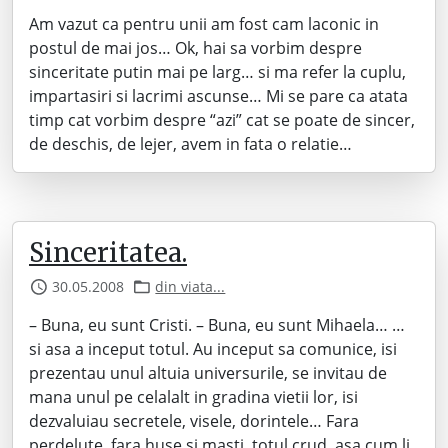
Am vazut ca pentru unii am fost cam laconic in
postul de mai jos… Ok, hai sa vorbim despre
sinceritate putin mai pe larg… si ma refer la cuplu,
impartasiri si lacrimi ascunse… Mi se pare ca atata
timp cat vorbim despre “azi” cat se poate de sincer,
de deschis, de lejer, avem in fata o relatie…
Sinceritatea.
30.05.2008
din viata...
– Buna, eu sunt Cristi. – Buna, eu sunt Mihaela… …
si asa a inceput totul. Au inceput sa comunice, isi
prezentau unul altuia universurile, se invitau de
mana unul pe celalalt in gradina vietii lor, isi
dezvaluiau secretele, visele, dorintele… Fara
perdelute, fara huse si masti, totul crud, asa cum li