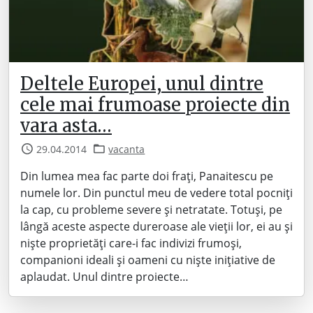
Deltele Europei, unul dintre
cele mai frumoase proiecte din
vara asta…
29.04.2014
vacanta
Din lumea mea fac parte doi frați, Panaitescu pe
numele lor. Din punctul meu de vedere total pocniți
la cap, cu probleme severe și netratate. Totuși, pe
lângă aceste aspecte dureroase ale vieții lor, ei au și
niște proprietăți care-i fac indivizi frumoși,
companioni ideali și oameni cu niște inițiative de
aplaudat. Unul dintre proiecte…