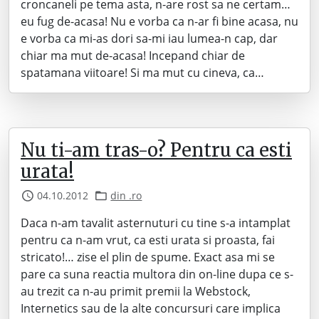
croncaneli pe tema asta, n-are rost sa ne certam…
eu fug de-acasa! Nu e vorba ca n-ar fi bine acasa, nu
e vorba ca mi-as dori sa-mi iau lumea-n cap, dar
chiar ma mut de-acasa! Incepand chiar de
spatamana viitoare! Si ma mut cu cineva, ca…
Nu ti-am tras-o? Pentru ca esti
urata!
04.10.2012
din .ro
Daca n-am tavalit asternuturi cu tine s-a intamplat
pentru ca n-am vrut, ca esti urata si proasta, fai
stricato!… zise el plin de spume. Exact asa mi se
pare ca suna reactia multora din on-line dupa ce s-
au trezit ca n-au primit premii la Webstock,
Internetics sau de la alte concursuri care implica