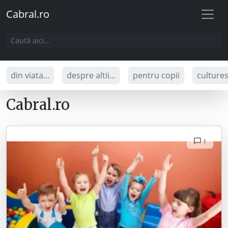
Cabral.ro
din viata...
despre altii...
pentru copii
culture
Cabral.ro
1