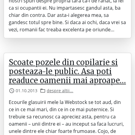
nostri spun despre propria tara ca-i de rahat, la fel
ca si ocupantii ei. Nu impartasesc gandul asta, ba
chiar din contra. Dar asta-i alegerea mea, sa
gandesc totul spre bine. Si daca ai ochi, daca vrei sa
vezi, romanii fac treaba excelenta pe oriunde…
Scoate pozele din copilarie si
posteaza-le public. Asa poti
readuce oamenii mai aproape…
01.10.2013
despre altii...
Ecourile glasuirii mele la Webstock se tot aud, din
ce in ce mai mari, din ce in ce mai puternice. Si
trebuie sa recunosc ca apreciez asta, pentru ca
oamenii – unii dintre ei – au inceput sa faca lucruri,
unele dintre ele chiar foarte frumoase. Cojo, de