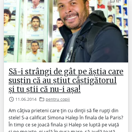
12
Să-i strângi de gât pe ăștia care
susțin că au știut câștigătorul
și tu știi că nu-i așa!
11.06.2014
pentru copii
Am câțiva prieteni care țin cu dinții să fie rupți din
stele! S-a calificat Simona Halep în finala de la Paris?
În timp ce se joacă finala și Halep se luptă pe viață
și pe moarte, ei urlă în gura mare, să audă toată