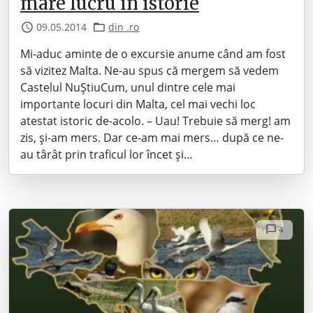
mare lucru în istorie
09.05.2014
din .ro
Mi-aduc aminte de o excursie anume când am fost
să vizitez Malta. Ne-au spus că mergem să vedem
Castelul NuȘtiuCum, unul dintre cele mai
importante locuri din Malta, cel mai vechi loc
atestat istoric de-acolo. – Uau! Trebuie să merg! am
zis, și-am mers. Dar ce-am mai mers… după ce ne-
au târât prin traficul lor încet și…
4