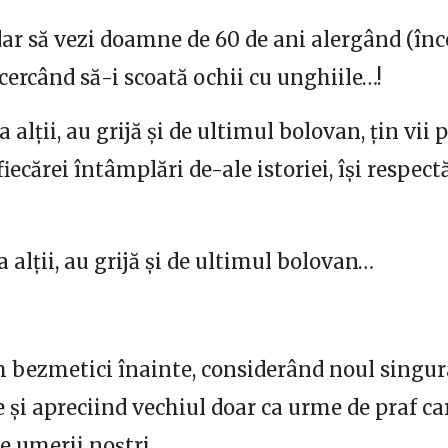
dar să vezi doamne de 60 de ani alergând (înc
ncercând să-i scoată ochii cu unghiile…!
a alții, au grijă și de ultimul bolovan, țin vii 
fiecărei întâmplări de-ale istoriei, își respect
a alții, au grijă și de ultimul bolovan…
 bezmetici înainte, considerând noul singur
e și apreciind vechiul doar ca urme de praf ca
pe umerii noștri.