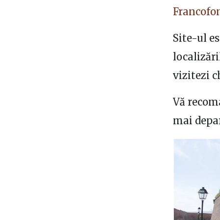
Francofo
Site-ul es
localizăr
vizitezi c
Vă recoma
mai depa