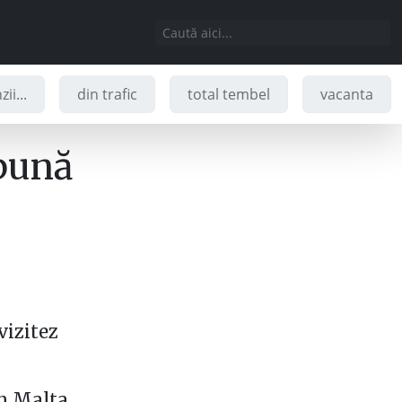
ii...
din trafic
total tembel
vacanta
spună
vizitez
n Malta,