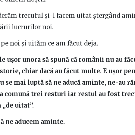
erăm trecutul și-l facem uitat ștergând amin
ării lucrurilor noi.
pe noi și uităm ce am făcut deja.
 le ușor unora să spună că românii nu au fă
istorie, chiar dacă au făcut multe. E ușor pe
u se mai luptă să ne aducă aminte, ne-au r
a comună trei resturi iar restul au fost trec
 „de uitat”.
să ne aducem aminte.