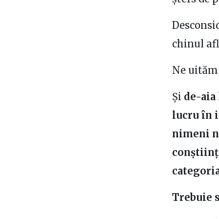
Desconsid
chinul afl
Ne uităm 
Și
de-aia
lucru în 
nimeni n
conștiinț
categoria
Trebuie 