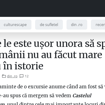
culturescape
de sufletel
din .ro
recenz
 le este ușor unora să 
omânii nu au făcut mare
 în istorie
din .ro
12
minte de o excursie anume când am fost să 
e-au spus că mergem să vedem
Castelul
um,
unul dintre cele mai importante locuri di