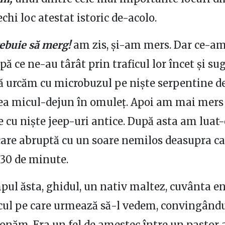
chi loc atestat istoric de-acolo.
ebuie să merg!
am zis, și-am mers. Dar ce-a
ă ce ne-au târât prin traficul lor încet și s
ă urcăm cu microbuzul pe niște serpentine d
ea micul-dejun în omuleț. Apoi am mai mers
 cu niște jeep-uri antice. După asta am luat-
rcare abruptă cu un soare nemilos deasupra ca
 30 de minute.
mpul ăsta, ghidul, un nativ maltez, cuvânta e
cul pe care urmează să-l vedem, convingând
năm. Era un fel de amestec între un pastor