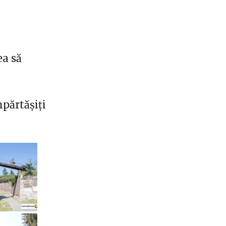
ea să
mpărtășiți