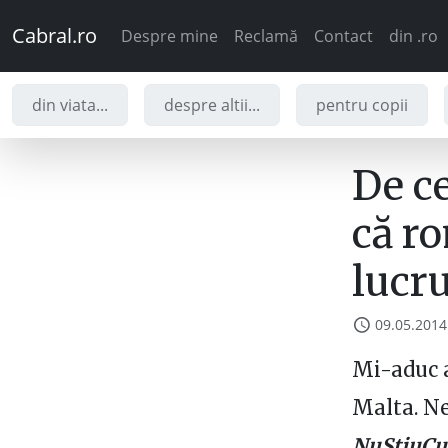
Cabral.ro
Despre mine
Reclamă
Contact
din .ro
din viata...
despre altii...
pentru copii
De ce
că r
lucru
09.05.2014
Mi-aduc a
Malta. N
NuȘtiuC