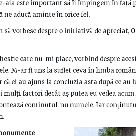
-aia este important să îi împingem în față p
ă ne aducă aminte în orice fel.
 să vorbesc despre o inițiativă de apreciat,
O
.
hestie care nu-mi place, vorbind despre acest
le. M-ar fi uns la suflet ceva în limba român
r că ei au ajuns la concluzia asta după ce au l
i mulți factori decât aș putea eu vedea acum.
ontează conținutul, nu numele. Iar conținutu
n.
 monumente