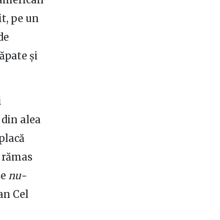
it, pe un
de
răpate și
i
 din alea
 placă
n rămas
se
nu-
an Cel