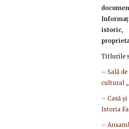
documenta
Informați
istoric,
proprieta
Titlurile
–
Sală de
cultural 
– Casă și
Istoria F
– Ansambl