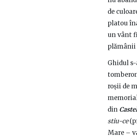
de culoare
platou îna
un vânt fi
plămânii 
Ghidul s-
tomberon 
roșii de m
memorială
din
Caste
stiu-ce
(p
Mare – va