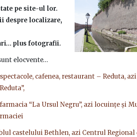
te pe site-ul lor.
i despre localizare,
ri… plus fotografii.
 sunt elocvente…
 spectacole, cafenea, restaurant – Reduta, azi
„Reduta”,
 farmacia “La Ursul Negru”, azi locuințe și M
armaciei
ul castelului Bethlen, azi Centrul Regional