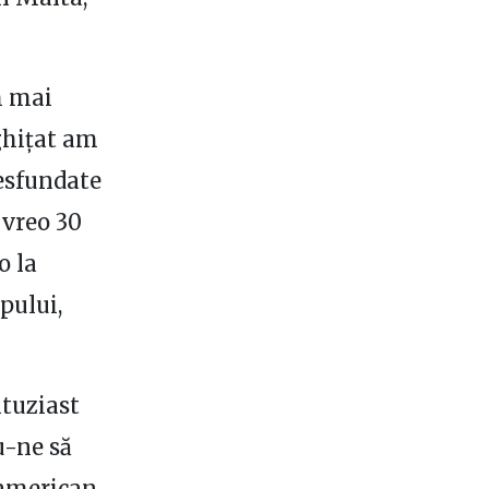
m mai
ughițat am
esfundate
 vreo 30
o la
pului,
ntuziast
u-ne să
 american