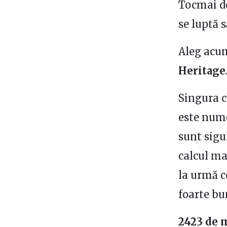
Tocmai de
se luptă s
Aleg acum
Heritage
Singura c
este nume
sunt sigu
calcul ma
la urmă c
foarte bu
2423 de