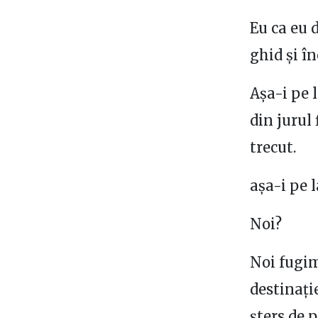
Eu ca eu 
ghid și î
Așa-i pe l
din jurul 
trecut.
așa-i pe l
Noi?
Noi fugim
destinați
șters de 