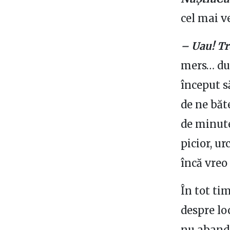
cel mai ve
– Uau! Tr
mers… dup
început s
de ne băt
de minute
picior, u
încă vreo
În tot ti
despre lo
nu abando