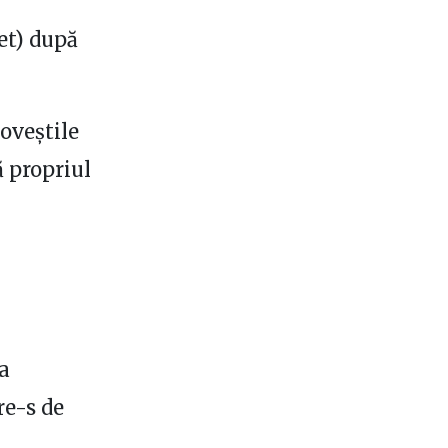
et) după
poveștile
ă propriul
a
re-s de