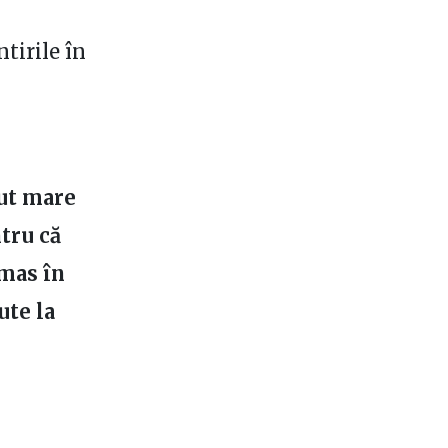
tirile în
cut mare
ntru că
ămas în
ute la