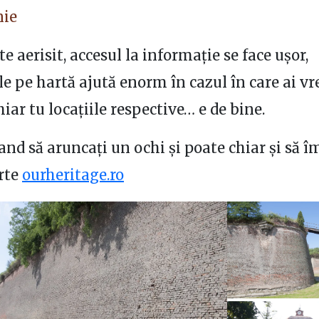
nie
te aerisit, accesul la informație se face ușor,
ile pe hartă ajută enorm în cazul în care ai vr
hiar tu locațiile respective… e de bine.
nd să aruncați un ochi și poate chiar și să î
rte
ourheritage.ro