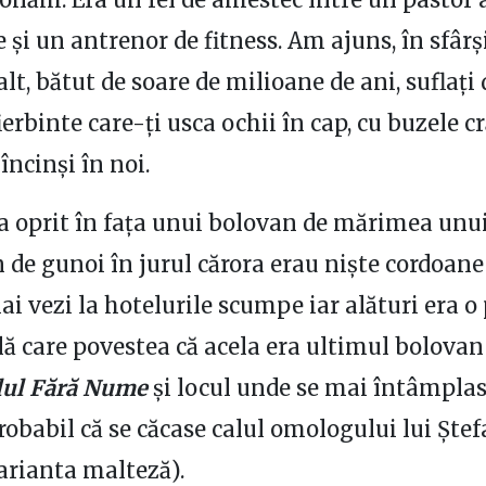
 și un antrenor de fitness. Am ajuns, în sfârș
lt, bătut de soare de milioane de ani, suflați 
erbinte care-ți usca ochii în cap, cu buzele c
încinși în noi.
a oprit în fața unui bolovan de mărimea unu
de gunoi în jurul cărora erau niște cordoane
ai vezi la hotelurile scumpe iar alături era o
 care povestea că acela era ultimul bolova
lul Fără Nume
și locul unde se mai întâmpla
robabil că se căcase calul omologului lui Ștef
rianta malteză).