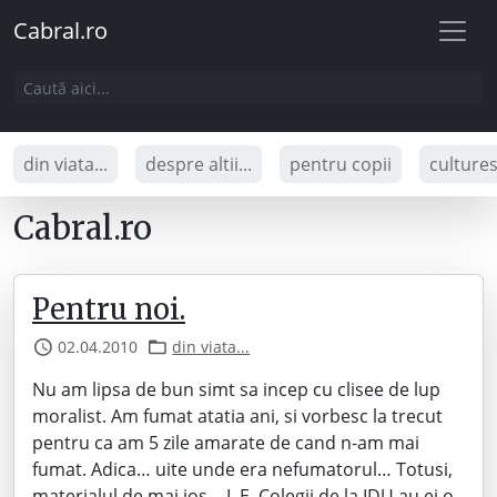
Cabral.ro
din viata...
despre altii...
pentru copii
culture
Cabral.ro
Pentru noi.
02.04.2010
din viata...
Nu am lipsa de bun simt sa incep cu clisee de lup
moralist. Am fumat atatia ani, si vorbesc la trecut
pentru ca am 5 zile amarate de cand n-am mai
fumat. Adica… uite unde era nefumatorul… Totusi,
materialul de mai jos… L.E. Colegii de la IDU au ei o