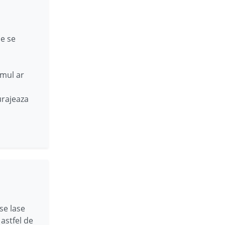
de se
smul ar
urajeaza
 se lase
astfel de