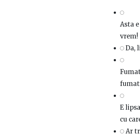
Asta e
vrem!
Da, 
Fumatu
fumat
E lips
cu car
Ar t