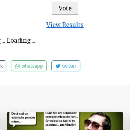
View Results
Loading ...
ok
whatsapp
twitter