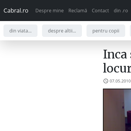
Cabral.ro
Despre mine
Reclamă
Contact
din .ro
din viata...
despre altii...
pentru copii
Inca
locu
07.05.2010