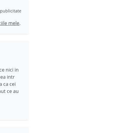
publicitate
ciile mele
.
e nici in
ea intr
a ca cei
ut ce au