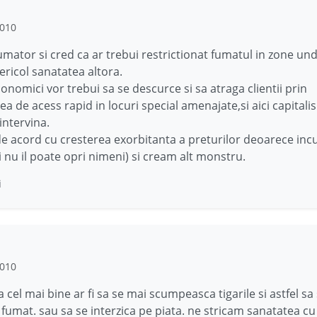
2010
umator si cred ca ar trebui restrictionat fumatul in zone un
ericol sanatatea altora.
conomici vor trebui sa se descurce si sa atraga clientii prin
a de acess rapid in locuri special amenajate,si aici capitali
intervina.
e acord cu cresterea exorbitanta a preturilor deoarece inc
si nu il poate opri nimeni) si cream alt monstru.
i
2010
 cel mai bine ar fi sa se mai scumpeasca tigarile si astfel sa
fumat. sau sa se interzica pe piata. ne stricam sanatatea cu 