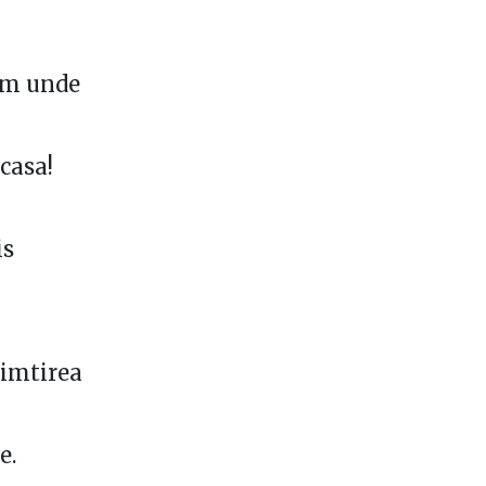
am unde
acasa!
is
simtirea
e.