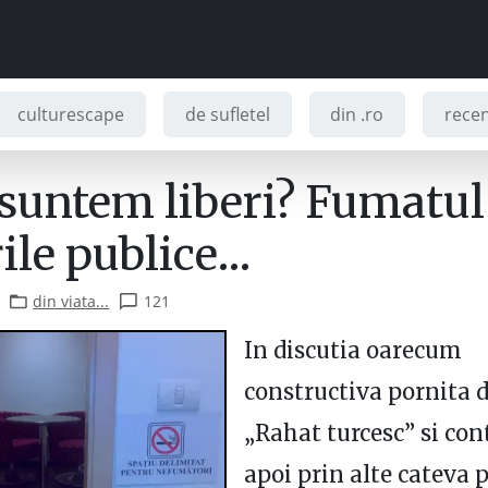
culturescape
de sufletel
din .ro
recenz
 suntem liberi? Fumatul
rile publice…
din viata...
121
In discutia oarecum
constructiva pornita d
„Rahat turcesc” si co
apoi prin alte cateva p