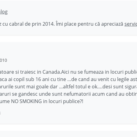
ălog
 cu cabral de prin 2014. Îmi place pentru că apreciază
servi
2010
toare si traiesc in Canada.Aici nu se fumeaza in locuri public
ca ai copil sub 16 ani cu tine …de cand au venit cu legile ast
rurile sunt mai goale dar …altfel totul e ok….desi sunt sigur
aruri se gandesc unde sunt nefumatorii acum cand au obtin
nume NO SMOKING in locuri publice?!
i