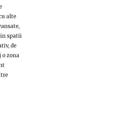
e
cu alte
vansate,
in spatii
tiv, de
j o zona
nt
ntre