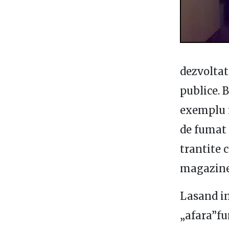
dezvoltat
publice. B
exemplu i
de fumat 
trantite 
magazine
Lasand in
„afara”fu