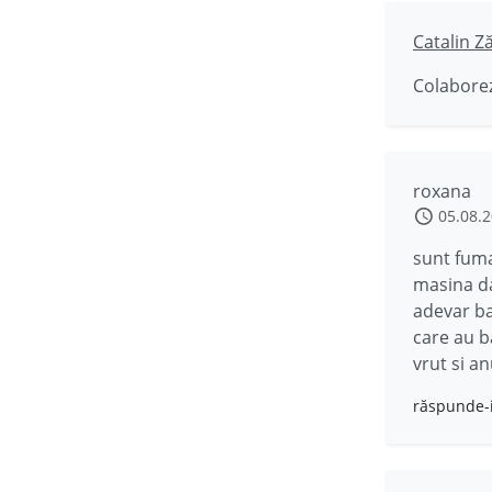
Catalin Z
Colaborez
roxana
05.08.
sunt fuma
masina da
adevar ba
care au b
vrut si a
răspunde-