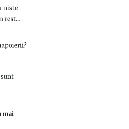
a niste
in rest…
napoierii?
 sunt
u mai