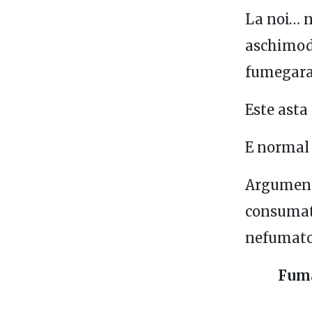
La noi… n
aschimodi
fumegarai
Este asta
E normal 
Argumentu
consumato
nefumator
Fuma