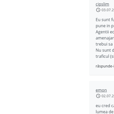
cipslim
03.07.
Eu sunt f
pune in p
Agentii e
amenajare
trebui sa 
Nu sunt d
traficul (
răspunde-
emon
02.07.
eu cred ca
lumea de 