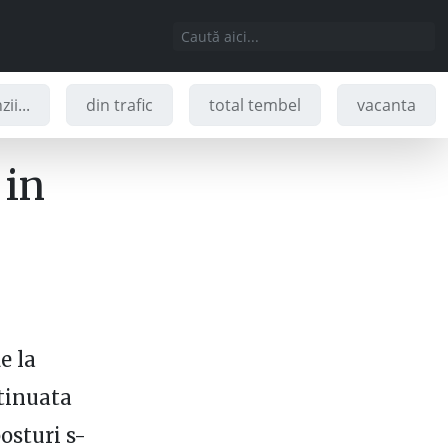
ii...
din trafic
total tembel
vacanta
 in
e la
ntinuata
osturi s-