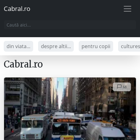
Cabral.ro
din viata...
despre altii...
pentru copii
culture
Cabral.ro
68