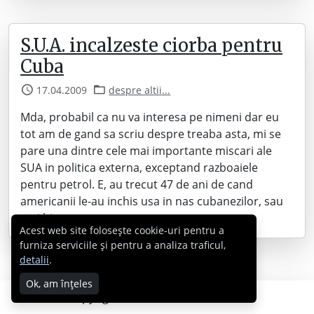
S.U.A. incalzeste ciorba pentru
Cuba
17.04.2009
despre altii...
Mda, probabil ca nu va interesa pe nimeni dar eu
tot am de gand sa scriu despre treaba asta, mi se
pare una dintre cele mai importante miscari ale
SUA in politica externa, exceptand razboaiele
pentru petrol. E, au trecut 47 de ani de cand
americanii le-au inchis usa in nas cubanezilor, sau
mai bine…
Acest web site folosește cookie-uri pentru a
furniza serviciile și pentru a analiza traficul,
detalii
.
Ok, am înțeles
Copyright © 2007 - 2026 Cabral.ro