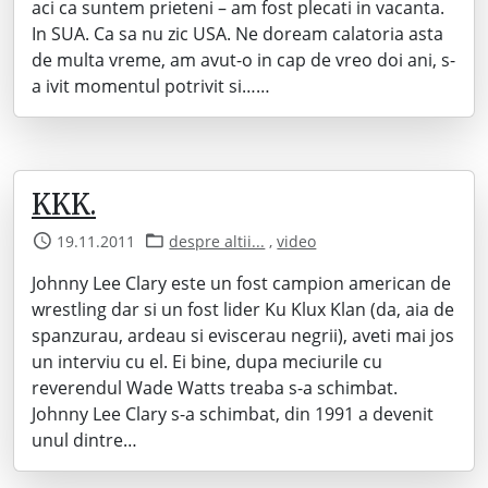
aci ca suntem prieteni – am fost plecati in vacanta.
In SUA. Ca sa nu zic USA. Ne doream calatoria asta
de multa vreme, am avut-o in cap de vreo doi ani, s-
a ivit momentul potrivit si……
KKK.
19.11.2011
despre altii...
,
video
Johnny Lee Clary este un fost campion american de
wrestling dar si un fost lider Ku Klux Klan (da, aia de
spanzurau, ardeau si eviscerau negrii), aveti mai jos
un interviu cu el. Ei bine, dupa meciurile cu
reverendul Wade Watts treaba s-a schimbat.
Johnny Lee Clary s-a schimbat, din 1991 a devenit
unul dintre…