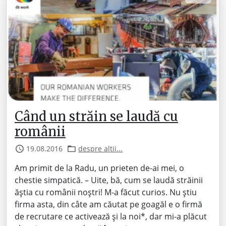
Când un străin se laudă cu
românii
19.08.2016
despre altii...
Am primit de la Radu, un prieten de-ai mei, o
chestie simpatică. – Uite, bă, cum se laudă străinii
ăștia cu românii noștri! M-a făcut curios. Nu știu
firma asta, din câte am căutat pe goagăl e o firmă
de recrutare ce activează și la noi*, dar mi-a plăcut