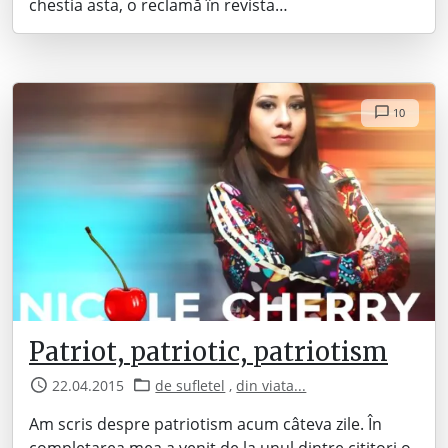
chestia asta, o reclamă în revista…
10
Patriot, patriotic, patriotism
22.04.2015
de sufletel
,
din viata...
Am scris despre patriotism acum câteva zile. În
completarea mea a venit de la unul dintre cititori o