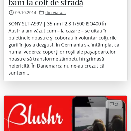
bani la colț de stradă
09.10.2014
din viata...
SONY SLT-A99V | 35mm F2.8 1/500 ISO400 În
Austria am văzut cum – la cazare – se uitau în
buletinele noastre și coborau involuntar colțurile
gurii în jos a dezgust. În Germania s-a întâmplat ca
numai vederea coperților roșii ale pașapoartelor
noastre să transforme zâmbetul în grimasă
nefericită. În Danemarca nu ne-au crezut că
suntem…
21