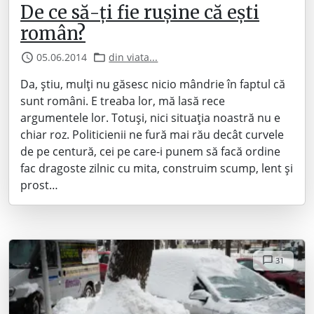
De ce să-ți fie rușine că ești
român?
05.06.2014
din viata...
Da, știu, mulți nu găsesc nicio mândrie în faptul că
sunt români. E treaba lor, mă lasă rece
argumentele lor. Totuși, nici situația noastră nu e
chiar roz. Politicienii ne fură mai rău decât curvele
de pe centură, cei pe care-i punem să facă ordine
fac dragoste zilnic cu mita, construim scump, lent și
prost…
31