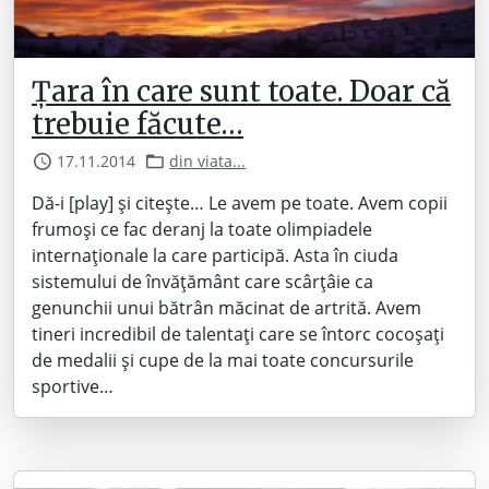
Țara în care sunt toate. Doar că
trebuie făcute…
17.11.2014
din viata...
Dă-i [play] și citește… Le avem pe toate. Avem copii
frumoși ce fac deranj la toate olimpiadele
internaționale la care participă. Asta în ciuda
sistemului de învățământ care scârțâie ca
genunchii unui bătrân măcinat de artrită. Avem
tineri incredibil de talentați care se întorc cocoșați
de medalii și cupe de la mai toate concursurile
sportive…