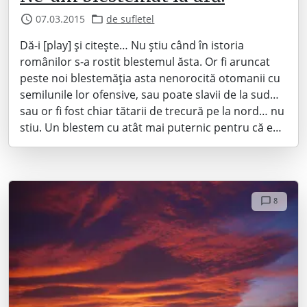
07.03.2015
de sufletel
Dă-i [play] și citește… Nu știu când în istoria
românilor s-a rostit blestemul ăsta. Or fi aruncat
peste noi blestemăția asta nenorocită otomanii cu
semilunile lor ofensive, sau poate slavii de la sud…
sau or fi fost chiar tătarii de trecură pe la nord… nu
stiu. Un blestem cu atât mai puternic pentru că e…
8