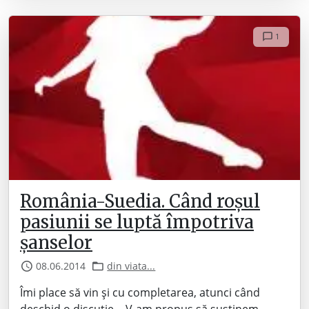
1
România-Suedia. Când roșul
pasiunii se luptă împotriva
șanselor
08.06.2014
din viata...
Îmi place să vin și cu completarea, atunci când
deschid o discuție… V-am propus să susținem