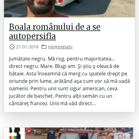
Boala românului de a se
autopersifla
21.01.2018
(ne)revelatii
Jumătate negru. Mă rog, pentru majoritatea…
direct negru. Mare. Blugi am. Și știu ș-oleacă de
bătaie. Asta înseamnă că merg cu spatele drept pe
oriunde prin lume, arătând așa cum vor să mă vadă
oamenii. Pentru unii sunt sigur american, ceva
jucător de baschet. Pentru alții semăn cu un
cântăreț francez. Unii mă văd direct…
8