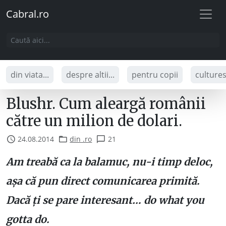
Cabral.ro
din viata...
despre altii...
pentru copii
culture
Blushr. Cum aleargă românii
către un milion de dolari.
24.08.2014
din .ro
21
Am treabă ca la balamuc, nu-i timp deloc,
așa că pun direct comunicarea primită.
Dacă ți se pare interesant… do what you
gotta do.