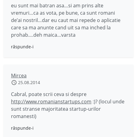
eu sunt mai batran asa…si am prins alte
vremuri…ca as vota, pe bune, ca sunt romani
de’ai nostril…dar eu caut mai repede o aplicatie
care sa ma anunte cand uit sa ma inched la
prohab….deh maica…varsta
răspunde-i
Mircea
25.08.2014
Cabral, poate scrii ceva si despre
http://www.romanianstartups.com
:)? (locul unde
sunt stranse majoritatea startup-urilor
romanesti)
răspunde-i