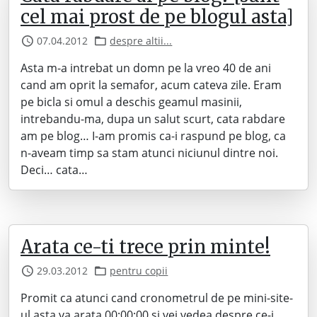
cel mai prost de pe blogul asta]
07.04.2012
despre altii...
Asta m-a intrebat un domn pe la vreo 40 de ani
cand am oprit la semafor, acum cateva zile. Eram
pe bicla si omul a deschis geamul masinii,
intrebandu-ma, dupa un salut scurt, cata rabdare
am pe blog… I-am promis ca-i raspund pe blog, ca
n-aveam timp sa stam atunci niciunul dintre noi.
Deci… cata…
Arata ce-ti trece prin minte!
29.03.2012
pentru copii
Promit ca atunci cand cronometrul de pe mini-site-
ul asta va arata 00:00:00 si vei vedea despre ce-i