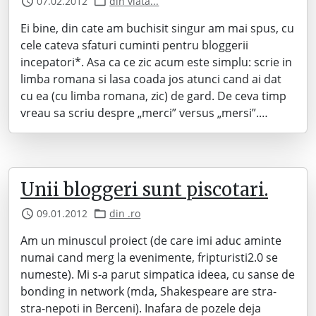
07.02.2012
din viata...
Ei bine, din cate am buchisit singur am mai spus, cu
cele cateva sfaturi cuminti pentru bloggerii
incepatori*. Asa ca ce zic acum este simplu: scrie in
limba romana si lasa coada jos atunci cand ai dat
cu ea (cu limba romana, zic) de gard. De ceva timp
vreau sa scriu despre „merci” versus „mersi”.…
Unii bloggeri sunt piscotari.
09.01.2012
din .ro
Am un minuscul proiect (de care imi aduc aminte
numai cand merg la evenimente, fripturisti2.0 se
numeste). Mi s-a parut simpatica ideea, cu sanse de
bonding in network (mda, Shakespeare are stra-
stra-nepoti in Berceni). Inafara de pozele deja