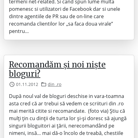
termeni net-related. Si cand spun lume multa
pomenesc si utilizatori de Facebook dar si unele
dintre agentiile de PR sau de on-line care
recomanda clientilor lor „sa faca doua virale”
pentru…
Recomandăm și noi niște
bloguri?
01.11.2012
din .ro
După noul val de bloguri deschise in vara-toamna
asta cred că ar trebui să vedem ce scriituri din .ro
mai merită citite si recomandate. (foto via) Știu că
mulți țin cu dinții de turta lor și-și doresc să ajungă
singurii bloguitori ai țării, nerecomandând pe
nimeni, insă… mai dă-o încolo de treabă, chestiile