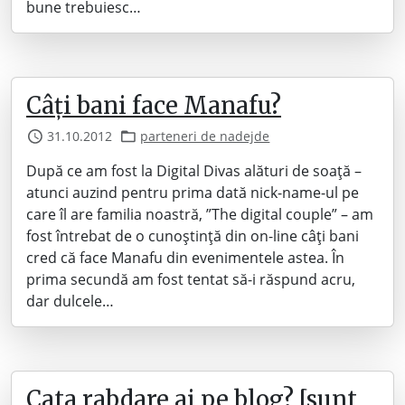
bune trebuiesc…
Câți bani face Manafu?
31.10.2012
parteneri de nadejde
După ce am fost la Digital Divas alături de soață –
atunci auzind pentru prima dată nick-name-ul pe
care îl are familia noastră, ”The digital couple” – am
fost întrebat de o cunoștință din on-line câți bani
cred că face Manafu din evenimentele astea. În
prima secundă am fost tentat să-i răspund acru,
dar dulcele…
Cata rabdare ai pe blog? [sunt