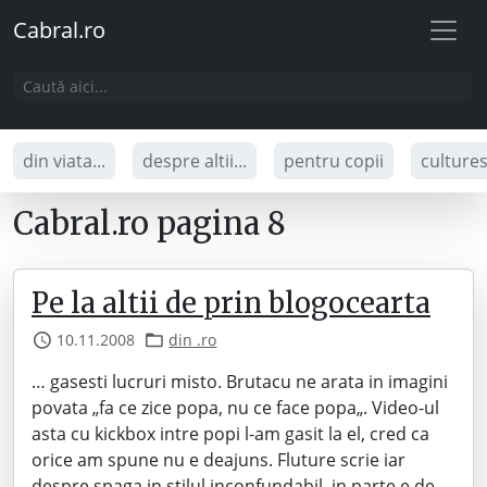
Cabral.ro
din viata...
despre altii...
pentru copii
culture
Cabral.ro pagina 8
Pe la altii de prin blogocearta
10.11.2008
din .ro
… gasesti lucruri misto. Brutacu ne arata in imagini
povata „fa ce zice popa, nu ce face popa„. Video-ul
asta cu kickbox intre popi l-am gasit la el, cred ca
orice am spune nu e deajuns. Fluture scrie iar
despre spaga in stilul inconfundabil, in parte e de