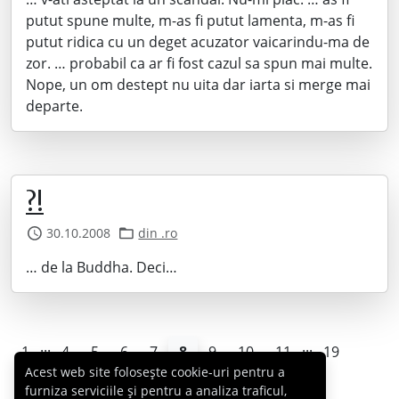
putut spune multe, m-as fi putut lamenta, m-as fi
putut ridica cu un deget acuzator vaicarindu-ma de
zor. … probabil ca ar fi fost cazul sa spun mai multe.
Nope, un om destept nu uita dar iarta si merge mai
departe.
?!
30.10.2008
din .ro
… de la Buddha. Deci…
...
...
1
4
5
6
7
8
9
10
11
19
Acest web site folosește cookie-uri pentru a
furniza serviciile și pentru a analiza traficul,