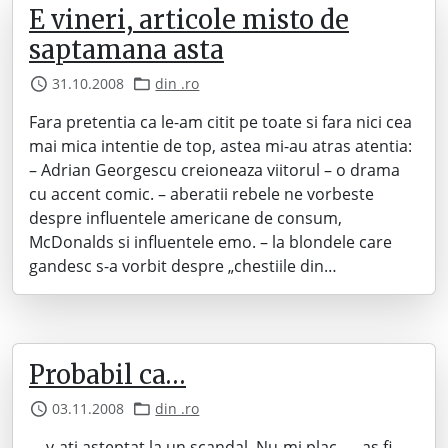
E vineri, articole misto de
saptamana asta
31.10.2008
din .ro
Fara pretentia ca le-am citit pe toate si fara nici cea
mai mica intentie de top, astea mi-au atras atentia:
– Adrian Georgescu creioneaza viitorul – o drama
cu accent comic. – aberatii rebele ne vorbeste
despre influentele americane de consum,
McDonalds si influentele emo. – la blondele care
gandesc s-a vorbit despre „chestiile din…
Probabil ca…
03.11.2008
din .ro
… v-ati asteptat la un scandal. Nu-mi plac. … as fi