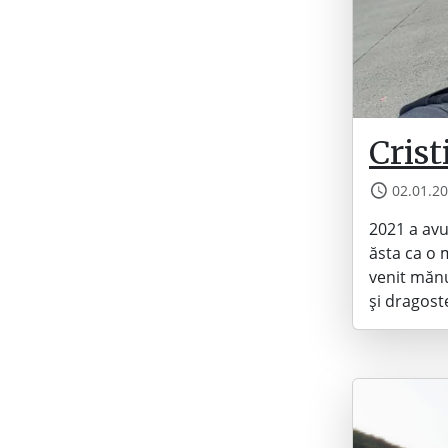
Crist
02.01.2
2021 a avu
ăsta ca o 
venit mănu
și dragoste