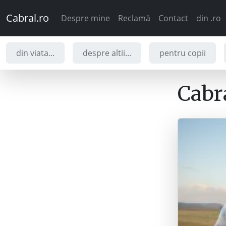
Cabral.ro
Despre mine
Reclamă
Contact
din .ro
din viata...
despre altii...
pentru copii
Cabra