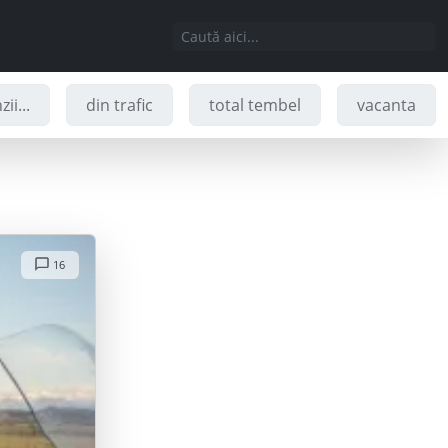
ii...
din trafic
total tembel
vacanta
16