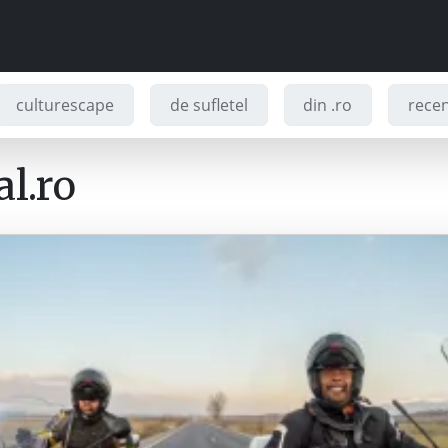
culturescape
de sufletel
din .ro
recenz
l.ro