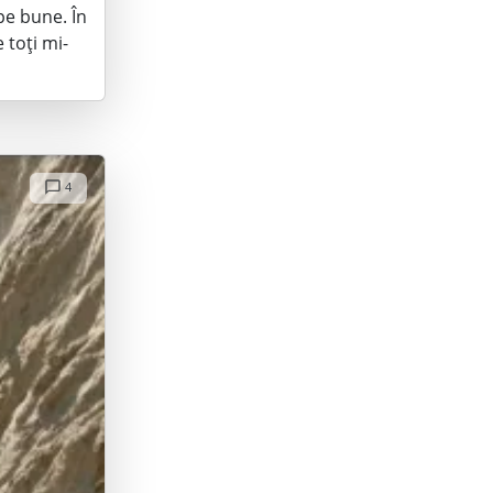
pe bune. În
 toți mi-
4