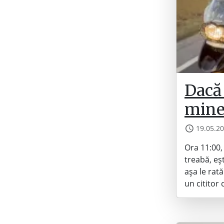
Dacă 
mine 
19.05.2
Ora 11:00,
treabă, eș
așa le rat
un cititor