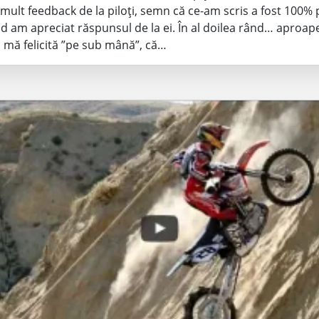
mult feedback de la piloți, semn că ce-am scris a fost 100% 
d am apreciat răspunsul de la ei. În al doilea rând… aproape
 mă felicită ”pe sub mână”, că…