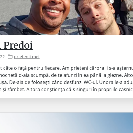
i Predoi
022
prietenii mei
t câte o față pentru fiecare. Am prieteni cărora li s-a aștern
mochetă d-aia scumpă, de te afunzi în ea până la glezne. Alto
șă. De-aia de folosești când desfunzi WC-ul. Unora le-a adu
 și zâmbet. Altora conștiența că-s singuri în propriile căsnic