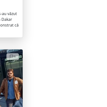
s-au văzut
a Dakar
onstrat că
6