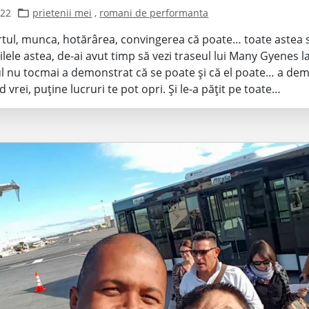
022
prietenii mei
,
romani de performanta
rtul, munca, hotărârea, convingerea că poate… toate astea 
ilele astea, de-ai avut timp să vezi traseul lui Many Gyenes l
 nu tocmai a demonstrat că se poate și că el poate… a dem
 vrei, puține lucruri te pot opri. Și le-a pățit pe toate…