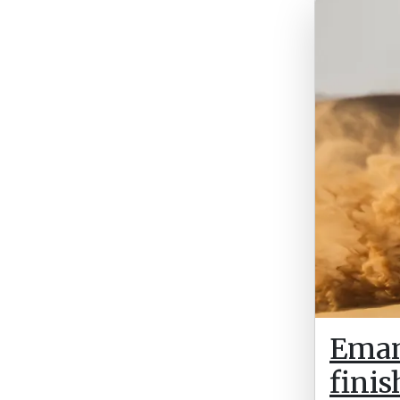
Eman
finis