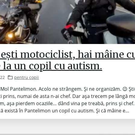
ești motociclist, hai mâine c
la un copil cu autism.
022
pentru copii
 Mol Pantelimon. Acolo ne strângem. Și ne organizăm. 😉 Știu
ti prins, numai de asta n-ai chef. Dar așa trecem pe lângă 
ăm, așa pierdem ocaziile… dând vina pe treabă, prins și chef. 
 că există în Pantelimon un copil cu autism. Și că mâine e…