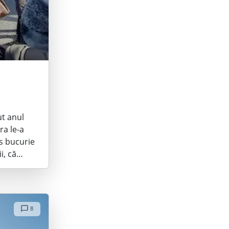
ut anul
ra le-a
s bucurie
ii, că…
8