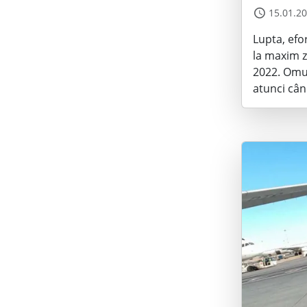
15.01.2
Lupta, efo
la maxim z
2022. Omul
atunci când