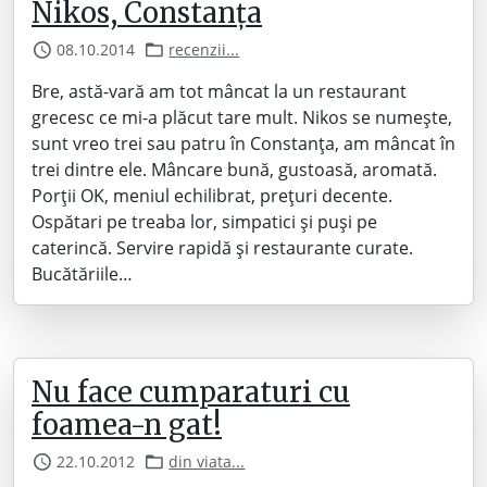
Nikos, Constanța
08.10.2014
recenzii...
Bre, astă-vară am tot mâncat la un restaurant
grecesc ce mi-a plăcut tare mult. Nikos se numește,
sunt vreo trei sau patru în Constanța, am mâncat în
trei dintre ele. Mâncare bună, gustoasă, aromată.
Porții OK, meniul echilibrat, prețuri decente.
Ospătari pe treaba lor, simpatici și puși pe
caterincă. Servire rapidă și restaurante curate.
Bucătăriile…
Nu face cumparaturi cu
foamea-n gat!
22.10.2012
din viata...