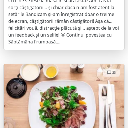
Cu cine se iese la masă în seara asta? Am tras la
sorți câștigătorii… și chiar dacă n-am fost atent la
setările Bandicam și-am înregistrat doar o treime
de ecran, câștigătorii rămân câștigători! Așa că…
felicitări vouă, distracție plăcută și… aștept de la voi
un feedback și un selfie! 🙂 Continui povestea cu
Săptămâna Frumoasă.…
23