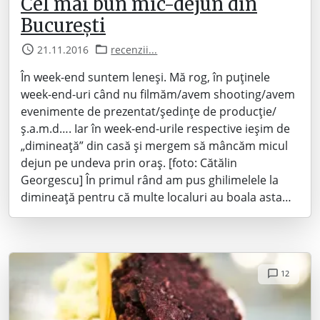
Cel mai bun mic-dejun din
București
21.11.2016
recenzii...
În week-end suntem leneși. Mă rog, în puținele
week-end-uri când nu filmăm/avem shooting/avem
evenimente de prezentat/ședințe de producție/
ș.a.m.d…. Iar în week-end-urile respective ieșim de
„dimineață” din casă și mergem să mâncăm micul
dejun pe undeva prin oraș. [foto: Cătălin
Georgescu] În primul rând am pus ghilimelele la
dimineață pentru că multe localuri au boala asta…
12