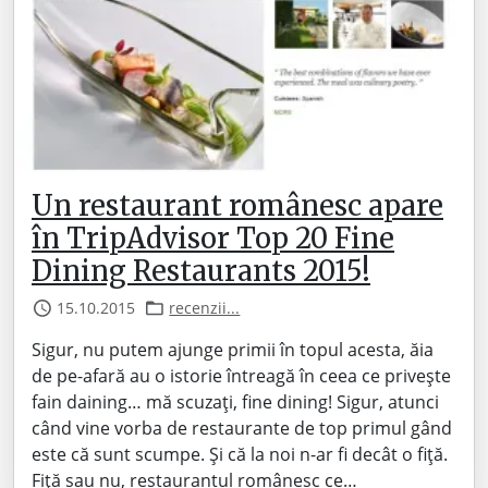
Un restaurant românesc apare
în TripAdvisor Top 20 Fine
Dining Restaurants 2015!
15.10.2015
recenzii...
Sigur, nu putem ajunge primii în topul acesta, ăia
de pe-afară au o istorie întreagă în ceea ce privește
fain daining… mă scuzați, fine dining! Sigur, atunci
când vine vorba de restaurante de top primul gând
este că sunt scumpe. Și că la noi n-ar fi decât o fiță.
Fiță sau nu, restaurantul românesc ce…