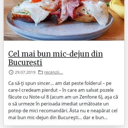
Cel mai bun mic-dejun din
București
29.07.2019
recenzii...
Ca să-ți spun sincer… am dat peste folderul – pe
care-l credeam pierdut – în care am salvat pozele
făcute cu Note-ul 8 (acum am un Zenfone 6), așa că
o să urmeze în perioada imediat următoate un
potop de mici recomandări. Ăsta nu e neapărat cel
mai bun mic-dejun din București… dar e bun…