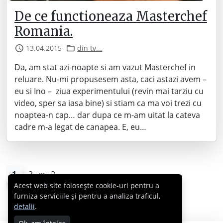
De ce functioneaza Masterchef
Romania.
13.04.2015
din tv...
Da, am stat azi-noapte si am vazut Masterchef in
reluare. Nu-mi propusesem asta, caci astazi avem –
eu si Ino – ziua experimentului (revin mai tarziu cu
video, sper sa iasa bine) si stiam ca ma voi trezi cu
noaptea-n cap… dar dupa ce m-am uitat la cateva
cadre m-a legat de canapea. E, eu…
...
1
2
2
Acest web site folosește cookie-uri pentru a
furniza serviciile și pentru a analiza traficul,
detalii
.