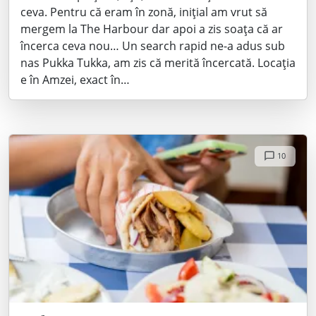
ceva. Pentru că eram în zonă, inițial am vrut să
mergem la The Harbour dar apoi a zis soața că ar
încerca ceva nou… Un search rapid ne-a adus sub
nas Pukka Tukka, am zis că merită încercată. Locația
e în Amzei, exact în…
10