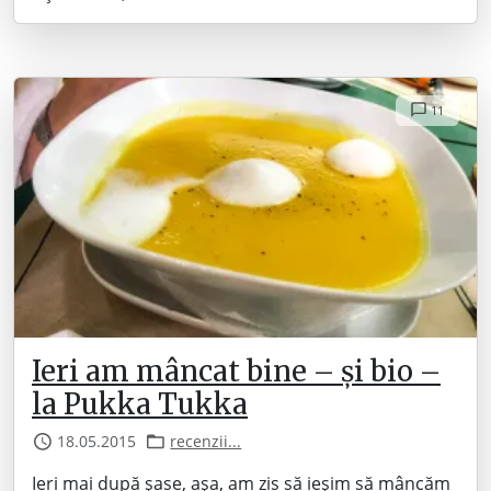
11
Ieri am mâncat bine – și bio –
la Pukka Tukka
18.05.2015
recenzii...
Ieri mai după șase, așa, am zis să ieșim să mâncăm