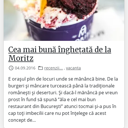
Cea mai bună înghețată de la
Moritz
04.09.2016
recenzii...
,
vacanta
E orașul plin de locuri unde se mănâncă bine. De la
burgeri și mâncare turcească până la tradiționale
românești și deserturi. Și dacă-l mănâncă pe vreun
prost în fund să spună ”ăla e cel mai bun
restaurant din București” atunci tocmai și-a pus în
cap toți imbecilii care nu pot înțelege că acest
concept de…