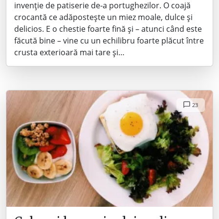
invenție de patiserie de-a portughezilor. O coajă
crocantă ce adăpostește un miez moale, dulce și
delicios. E o chestie foarte fină și – atunci când este
făcută bine – vine cu un echilibru foarte plăcut între
crusta exterioară mai tare și…
23