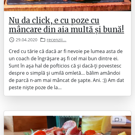
Nu da click, e cu poze cu
mâncare din aia multă și bună!
29.04.2020
recenzii...
Cred cu tărie că dacă ar fi nevoie pe lumea asta de
un coach de îngrășare aș fi cel mai bun dintre ei.
Sunt în așa hal de pofticios că și dacă-ți povestesc
despre o simplă și umilă omletă… bălim amândoi
de parcă n-am mai mâncat de șapte. Ani. :)) Am dat
peste niște poze de la…
3