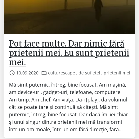
Pot face multe. Dar nimic fără
prietenii mei. Eu sunt prietenii
mei.
10.09.2020
culturescape
,
de sufletel
,
prietenii mei
Mă simt puternic, întreg, bine focusat. Am mașină,
am device-uri, gadget-uri, telefoane, computere.
Am timp. Am chef. Am viață. Dă-i [play], dă volumul
cât se poate tare și continuă să citești. Mă simt
puternic, întreg, bine focusat. Dar dacă îmi iei chiar
și unul singur dintre prietenii mei mă transformi
într-un om moale, într-un om fără direcție, fără…