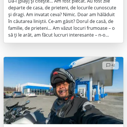
Dă-i [play] și citește… Am fost plecat. Au fost zile
departe de casa, de prieteni, de locurile cunoscute
și dragi. Am invatat ceva? Nimic. Doar am hălăduit
în căutarea liniștii. Ce-am găsit? Dorul de casă, de
familie, de prieteni… Am văzut locuri frumoase – o
să ți le arăt, am făcut lucruri interesante – n-o…
42