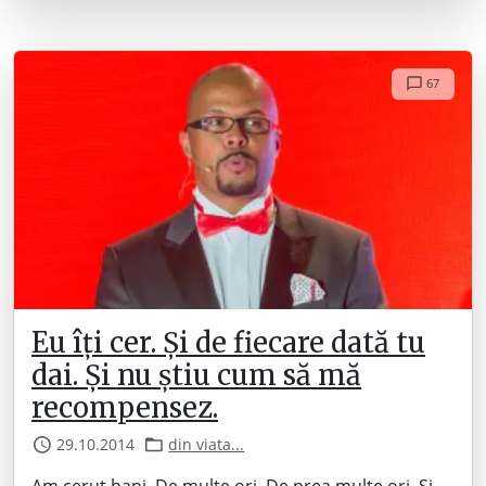
67
Eu îți cer. Și de fiecare dată tu
dai. Și nu știu cum să mă
recompensez.
29.10.2014
din viata...
Am cerut bani. De multe ori. De prea multe ori. Și