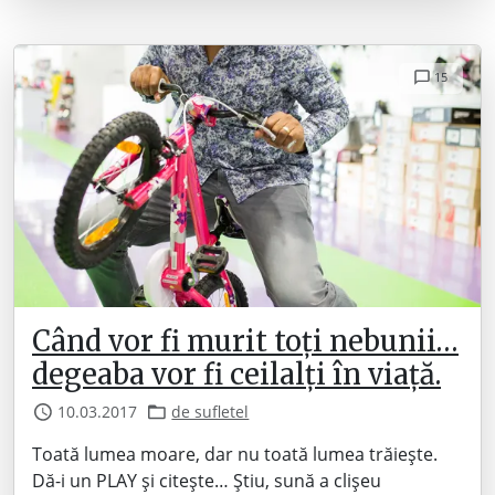
15
Când vor fi murit toți nebunii…
degeaba vor fi ceilalți în viață.
10.03.2017
de sufletel
Toată lumea moare, dar nu toată lumea trăiește.
Dă-i un PLAY și citește… Știu, sună a clișeu