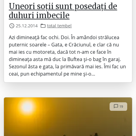
Uneori soții sunt posedați de
duhuri imbecile
25.12.2014
total tembel
Azi dimineață fac ochi. Doi. În amândoi strălucea
puternic soarele – Gata, e Crăciunul, e clar că nu
mai ies cu motoreta, dacă tot n-am ce face în
dimineața asta mă duc la Buftea și-o bag în garaj.
Sezonul ăsta e gata, la primăvară mai ies. Îmi fac un
ceai, pun echipamentul pe mine și-o…
19