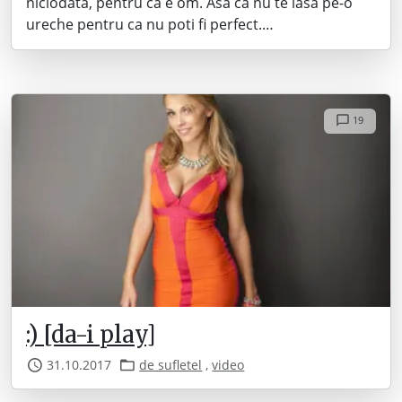
niciodata, pentru ca e om. Asa ca nu te lasa pe-o
ureche pentru ca nu poti fi perfect.…
19
:) [da-i play]
31.10.2017
de sufletel
,
video