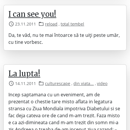
I can see you!
23.11.2011
reload
,
total tembel
Da, te văd, nu te mai întoarce să te uiți peste umăr,
cu tine vorbesc.
La lupta!
14.11.2011
culturescape
,
din viata...
,
video
Incep saptamana cu un eveniment, am de
prezentat o chestie tare misto aflata in legatura
stransa cu Ziua Mondiala impotriva Diabetului si se
fac deja cateva ore de cand m-am trezit. Faza misto
e ca azi-dimineata cand m-am trezit din somn mi-a
zis Andreea o treaba de-am inceput ziua razand: –