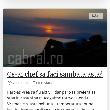
31
Ce-ai chef sa faci sambata asta?
09.10.2014
din viata...
Parc-as vrea sa fiu activ… dar parc-as prefera sa
stau in casa si sa mucegaiesc tot week-end-ul.
Vremea e si asta nebuna… temperatura spune
Iesi! in timp ce norii se uita incruntati la tine si-ti