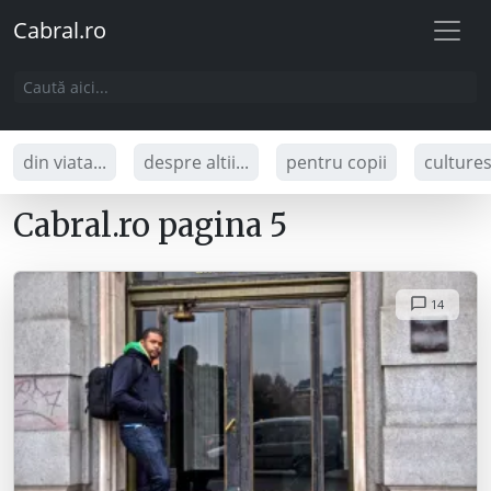
Cabral.ro
din viata...
despre altii...
pentru copii
culture
Cabral.ro pagina 5
14