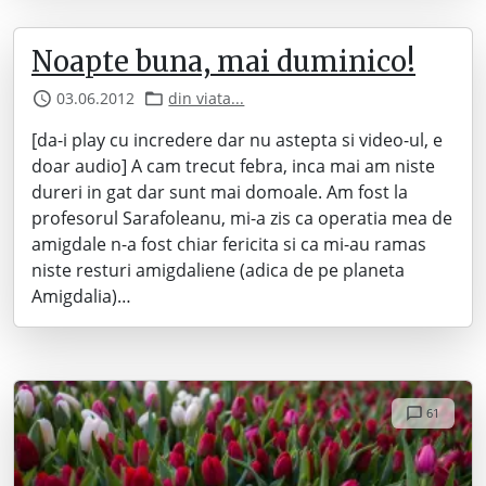
Noapte buna, mai duminico!
03.06.2012
din viata...
[da-i play cu incredere dar nu astepta si video-ul, e
doar audio] A cam trecut febra, inca mai am niste
dureri in gat dar sunt mai domoale. Am fost la
profesorul Sarafoleanu, mi-a zis ca operatia mea de
amigdale n-a fost chiar fericita si ca mi-au ramas
niste resturi amigdaliene (adica de pe planeta
Amigdalia)…
61