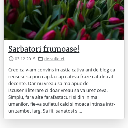
Sarbatori frumoase!
03.12.2015
de sufletel
Cred ca v-am convins in astia cativa ani de blog ca
reusesc sa pun cap-la-cap cateva fraze cat-de-cat
decente. Dar nu vreau sa ma apuc de
iscusenii literare ci doar vreau sa va urez ceva.
Simplu, fara alte farafastacuri si din inima:
umanilor, fie-va sufletul cald si moaca intinsa intr-
un zambet larg. Sa fiti sanatosi si…