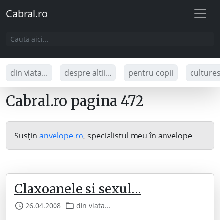
Cabral.ro
din viata...
despre altii...
pentru copii
culture
Cabral.ro pagina 472
Susțin
anvelope.ro
, specialistul meu în anvelope.
Claxoanele si sexul…
26.04.2008
din viata...