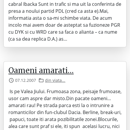
cabral Ibacka Sunt in trafic si ma uit la conferinta de
presa a noului partid PDL (cred ca asta e).Mai,
informatia asta o sa-mi schimbe viata. De acum
incolo mai avem doar de asteptat sa fuzioneze PGR
cu DYK si cu WRD care sa faca o alianta – ca nume
(ca sa dea replica D.A.) as…
Oameni amarati…
07.12.2007
din viata...
Is pe Valea Jiului. Frumoasa zona, peisaje frumoase,
usor cam aspre dar misto.Din pacate oameni…
amarati rau! Pe strada parca esti la o intrunire a
romanticilor din fun-clubul Dacia. Berline, break-uri,
papuci, toate iti arata pozibilitatile zonei.Blocurile,
alea care sunt praf si ele, iti spun acelasi lucru, nici