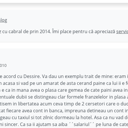
ălog
 cu cabral de prin 2014. Îmi place pentru că apreciază
servi
2010
e acord cu Dessire. Va dau un exemplu trait de mine: eram
 acasa si vad pe un amarat de asta cerand paine ca lui ii e 
e ca in mana avea o plasa care gemea de cate paini avea in
ntuale dubii se distingeau clar formele franzelelor in plasa a
itisem in libertatea acum ceva timp de 2 cersetori care o du
cat fiecare avea cont in banca, impreuna detineau un cont i
geau cu taxiul si tot zilnic dormeau la hotel. Asa ca nu vad d
i sincer. Ca sa ii ajutam sa aiba ´´salariul´´ pe luna de cat