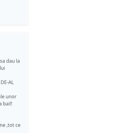
 sa dau la
lui
N DE-AL
ale unor
 bai!!
ne ,tot ce