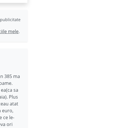
publicitate
ciile mele
.
 in 385 ma
foame.
 ea(ca sa
ia). Plus
ceau atat
n euro,
e ce le-
eva ori