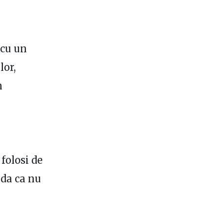
 cu un
lor,
n
folosi de
nda ca nu