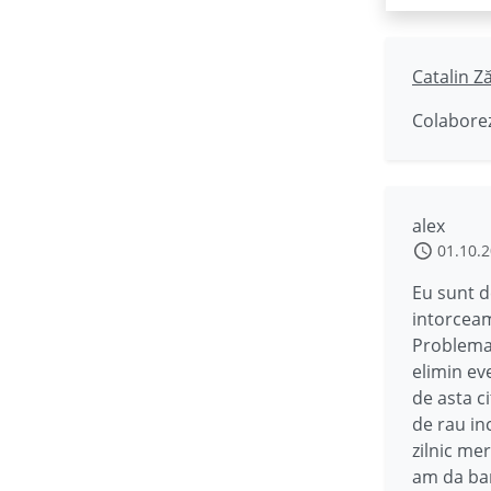
Catalin Z
Colaborez
alex
01.10.
Eu sunt d
intorceam
Problema 
elimin eve
de asta c
de rau in
zilnic mer
am da ban