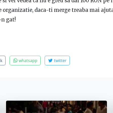
 si vei vedea ca nu e greu sa dai 100 RON pe 
de organizatie, daca-ti merge treaba mai ajuta
-n gat!
ok
whatsapp
twitter