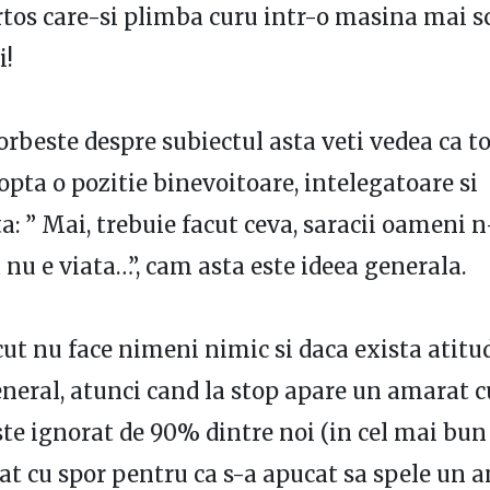
tos care-si plimba curu intr-o masina mai 
i!
orbeste despre subiectul asta veti vedea ca t
pta o pozitie binevoitoare, intelegatoare si
ta: ” Mai, trebuie facut ceva, saracii oameni n
a nu e viata…”, cam asta este ideea generala.
cut nu face nimeni nimic si daca exista atitu
eneral, atunci cand la stop apare un amarat
ste ignorat de 90% dintre noi (in cel mai bun
rat cu spor pentru ca s-a apucat sa spele un 