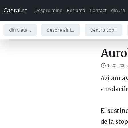
Cabral.ro
Despre mine
Reclamă
Contact
din .ro
din viata...
despre altii...
pentru copii
Auro
14.03.2008
Azi am av
aurolacilo
El sustine
de la sto