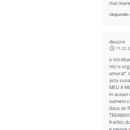
mai mare 
răspunde-
dessire
11.02.
o intreba
nici o org
amarat” ca
asta suna
MEU A MU
in aceasi 
oameni cu 
daca ati f
TREABA!!!
fratilor,
e nevoie 