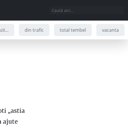
ii...
din trafic
total tembel
vacanta
oti „astia
a ajute