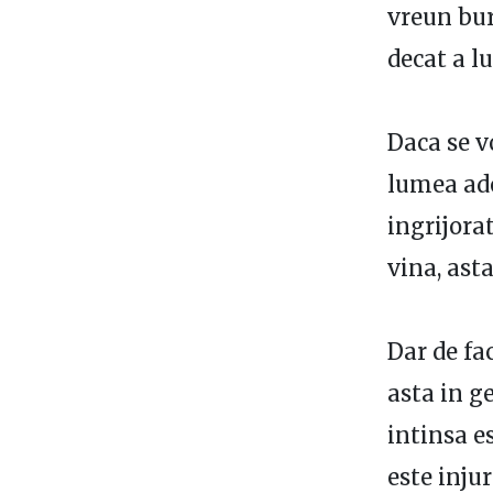
vreun bur
decat a lu
Daca se v
lumea ado
ingrijora
vina, ast
Dar de fa
asta in g
intinsa e
este inju