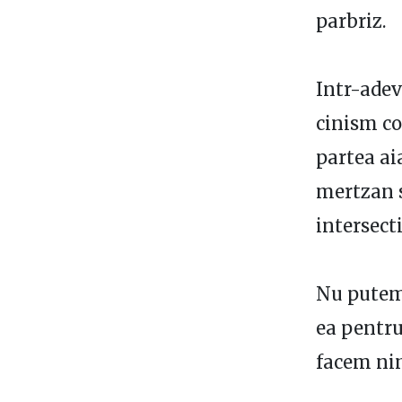
parbriz.
Intr-adev
cinism co
partea aia
mertzan s
intersecti
Nu putem 
ea pentru
facem ni