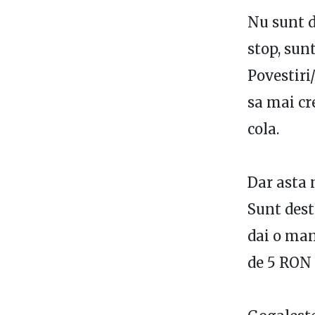
Nu sunt d
stop, sunt
Povestiri
sa mai cr
cola.
Dar asta 
Sunt destu
dai o man
de 5 RON 