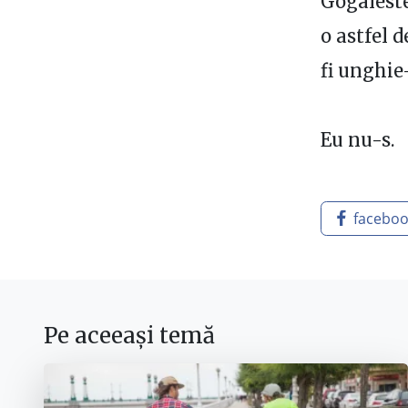
Gogaleste
o astfel 
fi unghie
Eu nu-s.
facebo
Pe aceeași temă