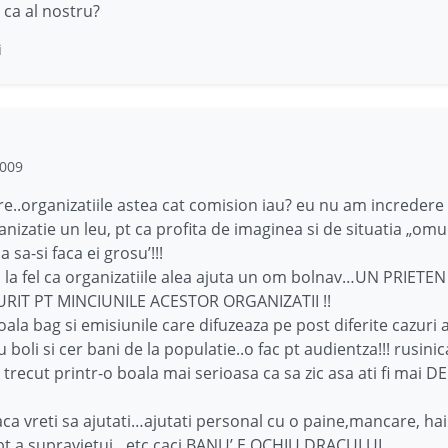
ca al nostru?
i
2009
re..organizatiile astea cat comision iau? eu nu am incredere
anizatie un leu, pt ca profita de imaginea si de situatia „omu
 sa-si faca ei grosu’!!!
 la fel ca organizatiile alea ajuta un om bolnav…UN PRIETE
RIT PT MINCIUNILE ACESTOR ORGANIZATII !!
oala bag si emisiunile care difuzeaza pe post diferite cazuri 
boli si cer bani de la populatie..o fac pt audientza!!! rusinica
i trecut printr-o boala mai serioasa ca sa zic asa ati fi mai DE
daca vreti sa ajutati…ajutati personal cu o paine,mancare, hai
pt a supravietui…etc caci BANU’ E OCHIU DRACULUI.