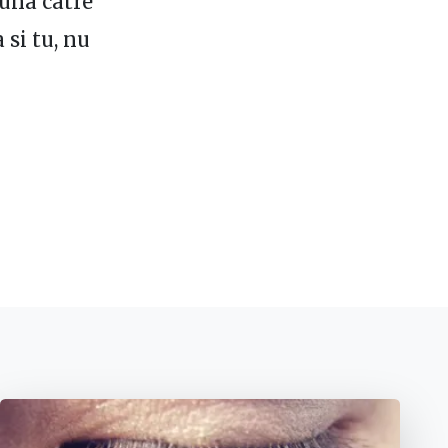
luna catre
 si tu, nu