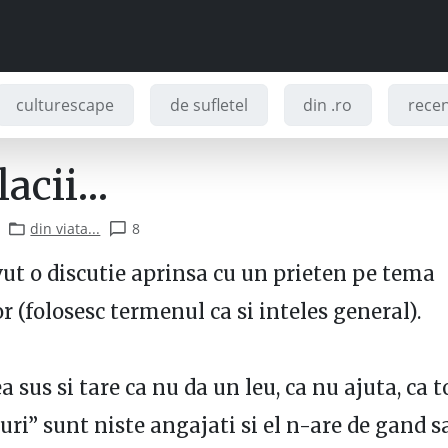
culturescape
de sufletel
din .ro
recenz
lacii…
din viata...
8
ut o discutie aprinsa cu un prieten pe tema
r (folosesc termenul ca si inteles general).
a sus si tare ca nu da un leu, ca nu ajuta, ca t
puri” sunt niste angajati si el n-are de gand s