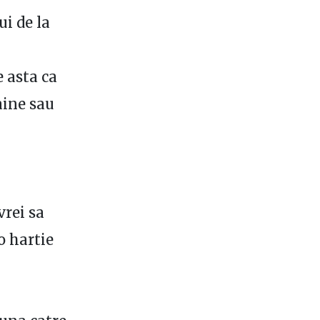
i de la
 asta ca
aine sau
vrei sa
o hartie