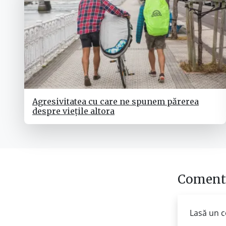
Agresivitatea cu care ne spunem părerea
despre viețile altora
Comenta
Lasă un c