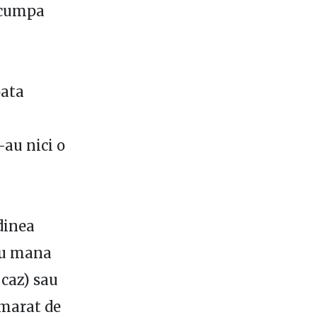
scumpa
oata
-au nici o
dinea
 cu mana
 caz) sau
amarat de