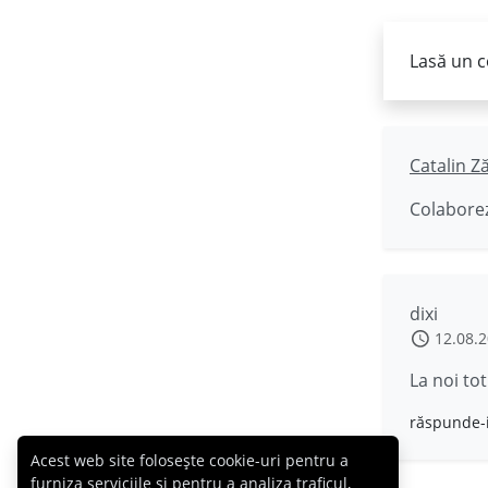
Lasă un c
Catalin Z
Colaborez
dixi
12.08.
La noi to
răspunde-
Acest web site folosește cookie-uri pentru a
furniza serviciile și pentru a analiza traficul,