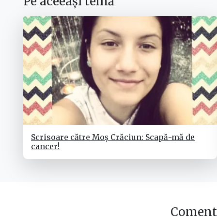
Pe aceeași temă
Scrisoare către Moș Crăciun: Scapă-mă de
cancer!
Comenta