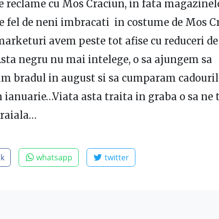
 reclame cu Mos Craciun, in fata magazinel
de fel de neni imbracati in costume de Mos C
arketuri avem peste tot afise cu reduceri de
sta negru nu mai intelege, o sa ajungem sa
m bradul in august si sa cumparam cadouril
n ianuarie…Viata asta traita in graba o sa ne 
traiala…
ok
whatsapp
twitter