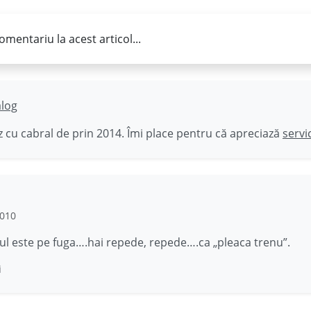
omentariu la acest articol...
ălog
 cu cabral de prin 2014. Îmi place pentru că apreciază
servi
2010
tul este pe fuga….hai repede, repede….ca „pleaca trenu”.
i