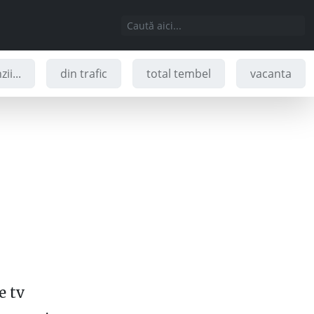
ii...
din trafic
total tembel
vacanta
e tv