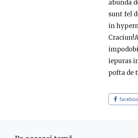
abunda de
sunt fel 
in hyperm
Craciun!A
impodobi
iepuras i
pofta de 
facebo