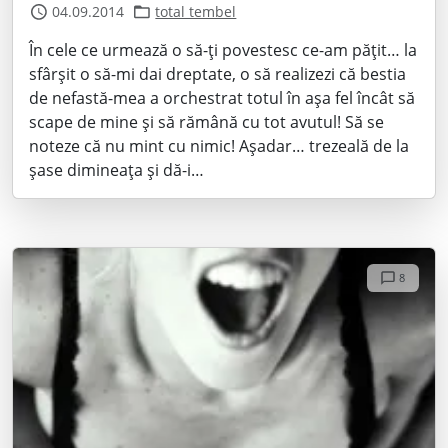
04.09.2014
total tembel
În cele ce urmează o să-ți povestesc ce-am pățit… la
sfârșit o să-mi dai dreptate, o să realizezi că bestia
de nefastă-mea a orchestrat totul în așa fel încât să
scape de mine și să rămână cu tot avutul! Să se
noteze că nu mint cu nimic! Așadar… trezeală de la
șase dimineața și dă-i…
8