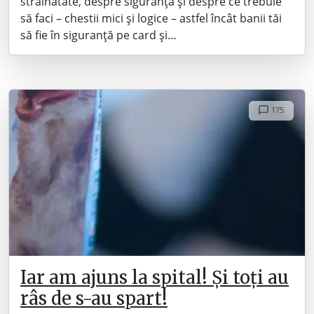
străinătate, despre siguranță și despre ce trebuie
să faci – chestii mici și logice – astfel încât banii tăi
să fie în siguranță pe card și…
175
Iar am ajuns la spital! Și toți au
râs de s-au spart!