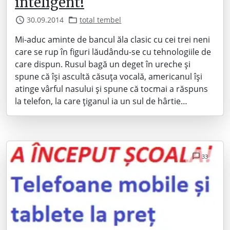
inteligent!
30.09.2014
total tembel
Mi-aduc aminte de bancul ăla clasic cu cei trei neni
care se rup în figuri lăudându-se cu tehnologiile de
care dispun. Rusul bagă un deget în ureche și
spune că își ascultă căsuța vocală, americanul își
atinge vârful nasului și spune că tocmai a răspuns
la telefon, la care țiganul ia un sul de hârtie…
33