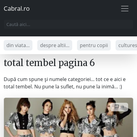
Cabral.ro
din viata...
despre altii...
pentru copii
culture
total tembel pagina 6
După cum spune și numele categoriei... tot ce e aici e
total tembel. Nu pune la suflet, nu pune la inimă... :)
18