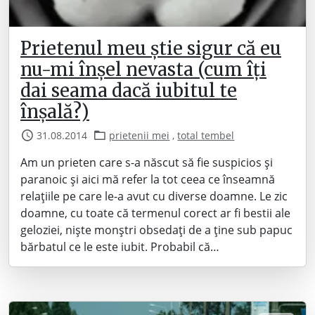
Prietenul meu știe sigur că eu
nu-mi înșel nevasta (cum îți
dai seama dacă iubitul te
înșală?)
31.08.2014
prietenii mei
,
total tembel
Am un prieten care s-a născut să fie suspicios și
paranoic și aici mă refer la tot ceea ce înseamnă
relațiile pe care le-a avut cu diverse doamne. Le zic
doamne, cu toate că termenul corect ar fi bestii ale
geloziei, niște monștri obsedați de a ține sub papuc
bărbatul ce le este iubit. Probabil că…