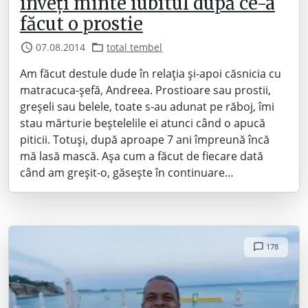
înveți minte iubitul după ce-a
făcut o prostie
07.08.2014
total tembel
Am făcut destule dude în relația și-apoi căsnicia cu
matracuca-șefă, Andreea. Prostioare sau prostii,
greșeli sau belele, toate s-au adunat pe răboj, îmi
stau mărturie beștelelile ei atunci când o apucă
piticii. Totuși, după aproape 7 ani împreună încă
mă lasă mască. Așa cum a făcut de fiecare dată
când am greșit-o, găsește în continuare…
178