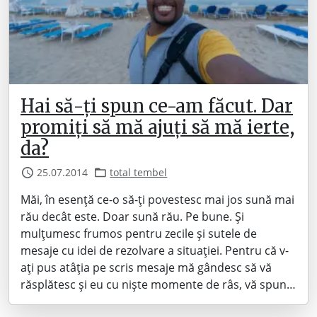
Hai să-ți spun ce-am făcut. Dar
promiți să mă ajuți să mă ierte,
da?
25.07.2014
total tembel
Măi, în esență ce-o să-ți povestesc mai jos sună mai
rău decât este. Doar sună rău. Pe bune. Și
mulțumesc frumos pentru zecile și sutele de
mesaje cu idei de rezolvare a situației. Pentru că v-
ați pus atâția pe scris mesaje mă gândesc să vă
răsplătesc și eu cu niște momente de râs, vă spun…