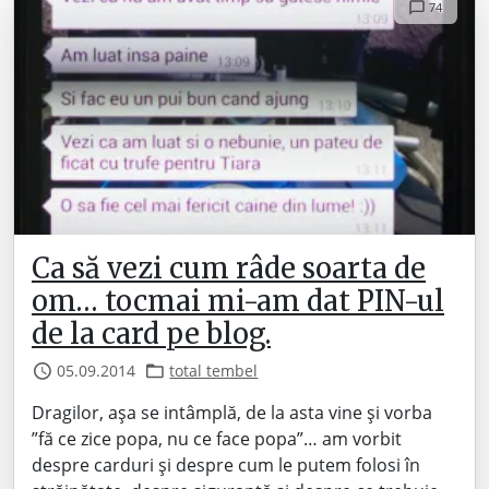
74
Ca să vezi cum râde soarta de
om… tocmai mi-am dat PIN-ul
de la card pe blog.
05.09.2014
total tembel
Dragilor, așa se intâmplă, de la asta vine și vorba
”fă ce zice popa, nu ce face popa”… am vorbit
despre carduri și despre cum le putem folosi în