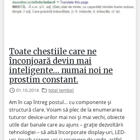
Toate chestiile care ne
înconjoară devin mai
inteligente… numai noi ne
prostim constant.
01.10.2014
total tembel
Am în cap întreg postul… cu componente și
structură clare. Voiam să plec de la enumerarea
tuturor device-urilor mai noi și mai vechi, obiecte
utile dar banale care au ajuns – grație dezvoltării
tehnologiei – să aibă încorporate display-uri, LED-
uri, touch-screen-uri și receivere de unde, astfel