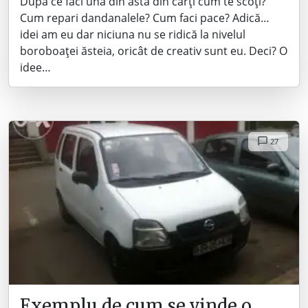
După ce faci una din asta din cărți cum te scoți?
Cum repari dandanalele? Cum faci pace? Adică…
idei am eu dar niciuna nu se ridică la nivelul
boroboaței ăsteia, oricât de creativ sunt eu. Deci? O
idee…
27
Exemplu de cum se vinde o