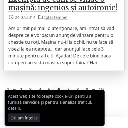
mașină: ingenios și autoironic!
24.07.2014
total tembel
Am primit pe mail o atenționare, am intrat să văd
despre ce e vorba: un anunț de vânzare pentru o
chestie cu roți. Mașina nu-ți ia ochii, nu te face să
visezi la ea noaptea… dar anunțul face cele 3
minute pentru a-l citi. Așadar: De ce e bine daca
cumperi aceasta masina super-faina? Hai…
...
...
1
2
3
4
5
6
7
8
9
19
Acest web site folosește cookie-uri pentru a
furniza serviciile și pentru a analiza traficul,
detalii
.
Ok, am înțeles
Copyright © 2007 - 2026 Cabral.ro