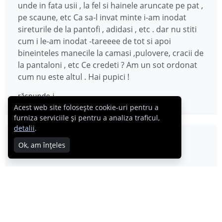
unde in fata usii , la fel si hainele aruncate pe pat ,
pe scaune, etc Ca sa-l invat minte i-am inodat
sireturile de la pantofi , adidasi , etc . dar nu stiti
cum i le-am inodat -tareeee de tot si apoi
bineinteles manecile la camasi ,pulovere, cracii de
la pantaloni , etc Ce credeti ? Am un sot ordonat
cum nu este altul . Hai pupici !
răspunde-i
Acest web site folosește cookie-uri pentru a
furniza serviciile și pentru a analiza traficul,
detalii
.
Florin
Ok, am înțeles
07.08.2014
Doar o intrebare off-topic:
„Acum vreo 5 ani am enervat-o rău. Dar rău. Era o
fată care mă tot suna noaptea, ore nepotrivite,
vorbe nepotrivite. Eu eram perfect și complet