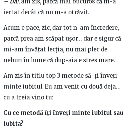
– Da!
, am zis, parcă mai bucuros că m-a
iertat decât că nu m-a otrăvit.
Acum e pace, zic, dar tot n-am încredere,
parcă prea am scăpat ușor… dar e sigur că
mi-am învățat lecția, nu mai plec de
nebun în lume că dup-aia e stres mare.
Am zis în titlu top 3 metode să-ți înveți
minte iubitul. Eu am venit cu două deja…
cu a treia vino tu:
Cu ce metodă îți înveți minte iubitul sau
iubita?