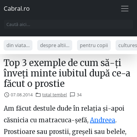
Cabral.ro
din viata...
despre altii...
pentru copii
culture
Top 3 exemple de cum să-ți
înveți minte iubitul după ce-a
făcut o prostie
07.08.2014
total tembel
34
Am făcut destule dude în relația și-apoi
căsnicia cu matracuca-șefă,
Andreea
.
Prostioare sau prostii, greșeli sau belele,