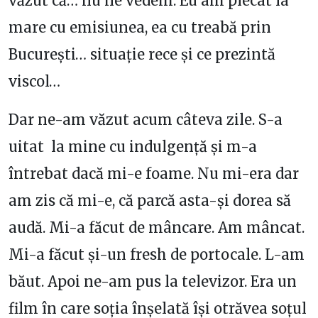
văzut că… nu ne vedem. Eu am plecat la
mare cu emisiunea, ea cu treabă prin
București… situație rece și ce prezintă
viscol…
Dar ne-am văzut acum câteva zile. S-a
uitat la mine cu indulgență și m-a
întrebat dacă mi-e foame. Nu mi-era dar
am zis că mi-e, că parcă asta-și dorea să
audă. Mi-a făcut de mâncare. Am mâncat.
Mi-a făcut și-un fresh de portocale. L-am
băut. Apoi ne-am pus la televizor. Era un
film în care soția înșelată își otrăvea soțul