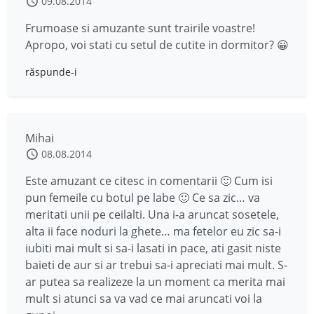
09.08.2014
Frumoase si amuzante sunt trairile voastre!
Apropo, voi stati cu setul de cutite in dormitor? 😀
răspunde-i
Mihai
08.08.2014
Este amuzant ce citesc in comentarii 🙂 Cum isi
pun femeile cu botul pe labe 🙂 Ce sa zic… va
meritati unii pe ceilalti. Una i-a aruncat sosetele,
alta ii face noduri la ghete… ma fetelor eu zic sa-i
iubiti mai mult si sa-i lasati in pace, ati gasit niste
baieti de aur si ar trebui sa-i apreciati mai mult. S-
ar putea sa realizeze la un moment ca merita mai
mult si atunci sa va vad ce mai aruncati voi la