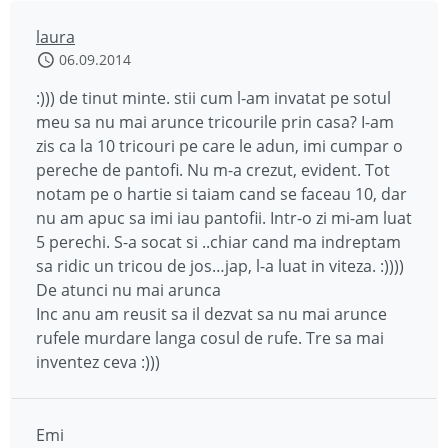
laura
06.09.2014
:))) de tinut minte. stii cum l-am invatat pe sotul
meu sa nu mai arunce tricourile prin casa? I-am
zis ca la 10 tricouri pe care le adun, imi cumpar o
pereche de pantofi. Nu m-a crezut, evident. Tot
notam pe o hartie si taiam cand se faceau 10, dar
nu am apuc sa imi iau pantofii. Intr-o zi mi-am luat
5 perechi. S-a socat si ..chiar cand ma indreptam
sa ridic un tricou de jos…jap, l-a luat in viteza. :))))
De atunci nu mai arunca
Inc anu am reusit sa il dezvat sa nu mai arunce
rufele murdare langa cosul de rufe. Tre sa mai
inventez ceva :)))
Emi