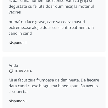
4. dat slana homemade (conservata cu grija si
degustata cu feliuta doar duminica) la motanul
vecinei
numa’ nu face grave, care sa ceara masuri
extreme…se alege doar cu silent treatment din
cand in cand
răspunde-i
Anda
16.08.2014
Mi ai facut ziua frumoasa de dimineata. De fiecare
data cand citesc blogul ma binedispun. Sa aveti o
zi superba.
răspunde-i