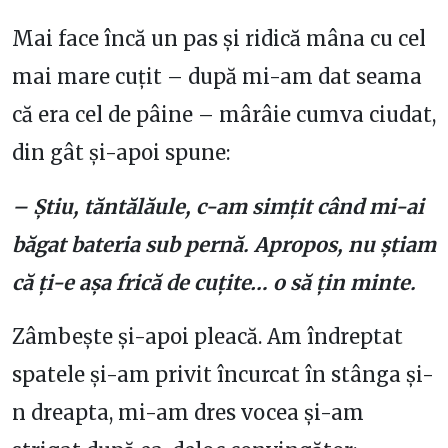
Mai face încă un pas și ridică mâna cu cel
mai mare cuțit – după mi-am dat seama
că era cel de pâine – mârâie cumva ciudat,
din gât și-apoi spune:
– Știu, tăntălăule, c-am simțit când mi-ai
băgat bateria sub pernă. Apropos, nu știam
că ți-e așa frică de cuțite… o să țin minte.
Zâmbește și-apoi pleacă. Am îndreptat
spatele și-am privit încurcat în stânga și-
n dreapta, mi-am dres vocea și-am