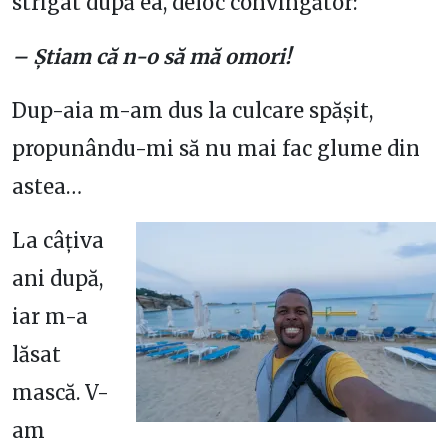
strigat după ea, deloc convingător:
– Știam că n-o să mă omori!
Dup-aia m-am dus la culcare spășit,
propunându-mi să nu mai fac glume din
astea…
La câțiva
ani după,
iar m-a
lăsat
mască. V-
am