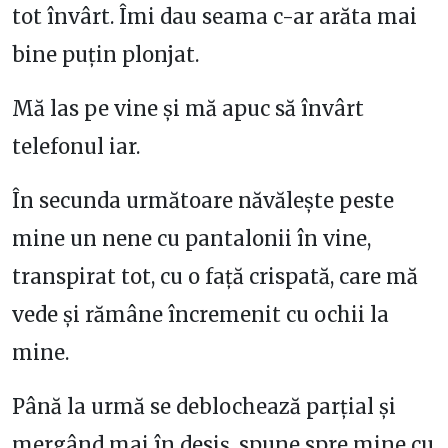
tot învârt. Îmi dau seama c-ar arăta mai
bine puțin plonjat.
Mă las pe vine și mă apuc să învârt
telefonul iar.
În secunda următoare năvălește peste
mine un nene cu pantalonii în vine,
transpirat tot, cu o față crispată, care mă
vede și rămâne încremenit cu ochii la
mine.
Până la urmă se deblochează parțial și
mergând mai în desiș, spune spre mine cu