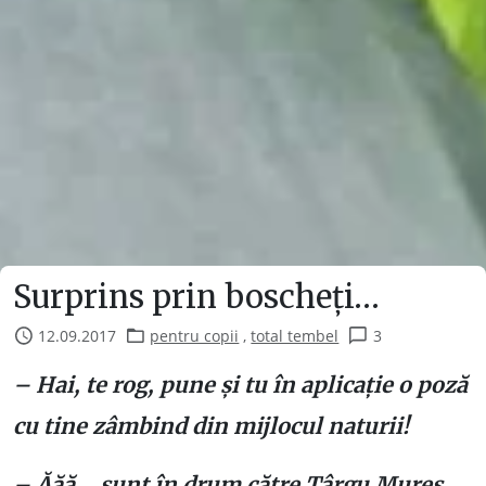
Surprins prin boscheți…
12.09.2017
pentru copii
,
total tembel
3
– Hai, te rog, pune și tu în aplicație o poză
cu tine zâmbind din mijlocul naturii!
– Ăăă… sunt în drum către Târgu Mureș,