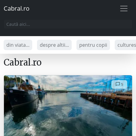
Cabral.ro
din viata...
despre altii...
pentru copii
culture
Cabral.ro
5