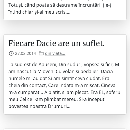
Totuși, când poate să destrame încruntări, ție-ți
întind chiar și-al meu scris.…
Fiecare Dacie are un suflet.
27.02.2014
din viata...
La sud-est de Apuseni, Din suduri, vopsea si fier, M-
am nascut la Mioveni Cu volan si pedalier. Dacia
numele mi-au dat Si-am simtit ceva ciudat. Era
cheia din contact, Care indata m-a miscat. Cineva
m-a cumparat… A platit, si am plecat. Era EL, soferul
meu Cel ce l-am plimbat mereu. Si-a inceput
povestea noastra Drumuri…