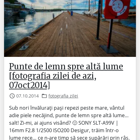
Punte de lemn spre altă lume
[fotografia zilei de azi,
07oct2014]
07.10.2014
fotografia zilei
Sub nori învălurați pași repezi peste mare, vântul
adie piele necăjind, punte de lemn spre altă lume…
salt! Zi-mi, ai ajuns visând? 🙂 SONY SLT-A99V |
16mm F2.8 1/2500 ISO200 Desigur, trăim într-o
lume rece… ce n-are timp să sece supărări prin râs.