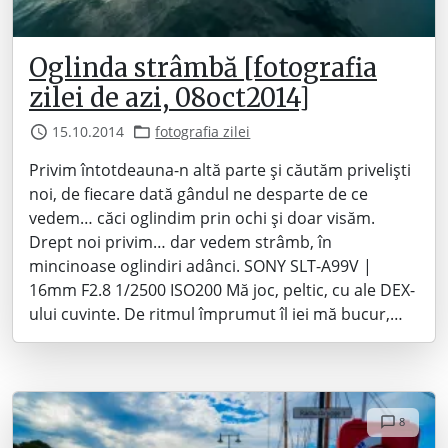
Oglinda strâmbă [fotografia
zilei de azi, 08oct2014]
15.10.2014
fotografia zilei
Privim întotdeauna-n altă parte și căutăm priveliști
noi, de fiecare dată gândul ne desparte de ce
vedem… căci oglindim prin ochi și doar visăm.
Drept noi privim… dar vedem strâmb, în
mincinoase oglindiri adânci. SONY SLT-A99V |
16mm F2.8 1/2500 ISO200 Mă joc, peltic, cu ale DEX-
ului cuvinte. De ritmul împrumut îl iei mă bucur,…
8