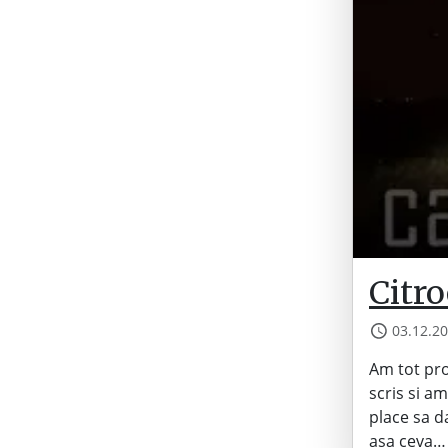
Citr
03.12.2
Am tot pr
scris si a
place sa d
asa ceva… 