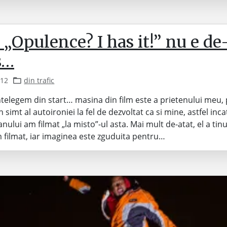
„Opulence? I has it!” nu e de
s…
012
din trafic
ntelegem din start… masina din film este a prietenului meu, 
 simt al autoironiei la fel de dezvoltat ca si mine, astfel inca
nului am filmat „la misto”-ul asta. Mai mult de-atat, el a tinu
 filmat, iar imaginea este zguduita pentru…