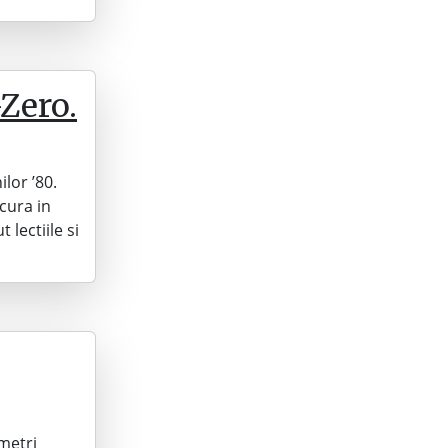
-Zero.
lor ’80.
cura in
 lectiile si
metri