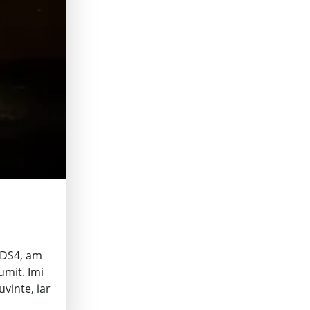
 DS4, am
umit. Imi
vinte, iar