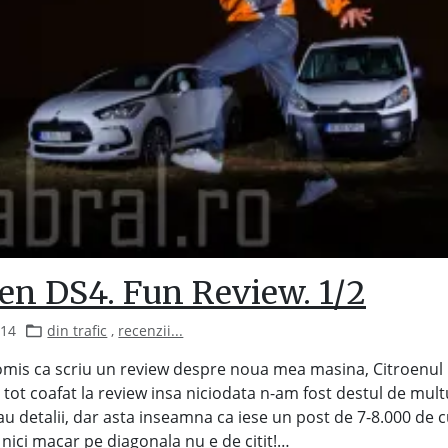
oen DS4. Fun Review. 1/2
014
din trafic
,
recenzii...
omis ca scriu un review despre noua mea masina, Citroenul
m tot coafat la review insa niciodata n-am fost destul de mult
au detalii, dar asta inseamna ca iese un post de 7-8.000 de cu
nici macar pe diagonala nu e de citit!…