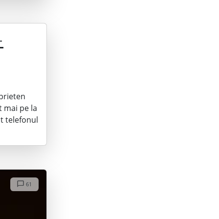
-
prieten
t mai pe la
t telefonul
61