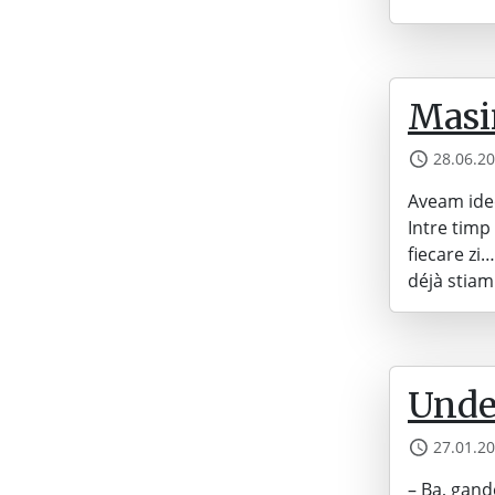
Masin
28.06.2
Aveam idee
Intre timp
fiecare zi…
déjà stiam
Unde
27.01.2
– Ba, gand