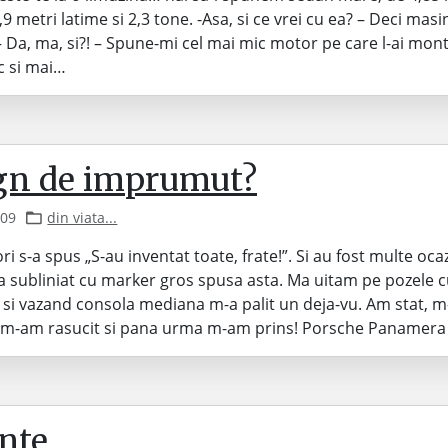
9 metri latime si 2,3 tone. -Asa, si ce vrei cu ea? – Deci masi
– Da, ma, si?! – Spune-mi cel mai mic motor pe care l-ai mo
c si mai…
gn de imprumut?
009
din viata...
i s-a spus „S-au inventat toate, frate!”. Si au fost multe oca
 a subliniat cu marker gros spusa asta. Ma uitam pe pozele 
si vazand consola mediana m-a palit un deja-vu. Am stat, 
, m-am rasucit si pana urma m-am prins! Porsche Panamera 
nte.