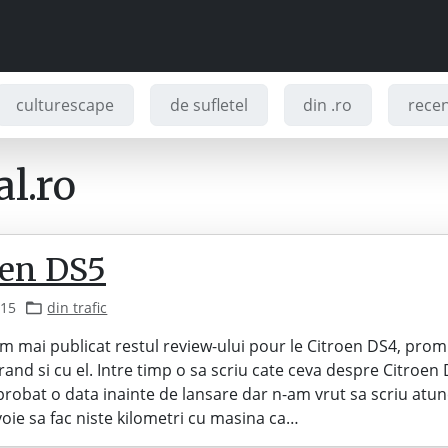
culturescape
de sufletel
din .ro
recenz
l.ro
oen DS5
015
din trafic
am mai publicat restul review-ului pour le Citroen DS4, promi
rand si cu el. Intre timp o sa scriu cate ceva despre Citroen
probat o data inainte de lansare dar n-am vrut sa scriu atun
ie sa fac niste kilometri cu masina ca…