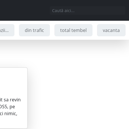
ii...
din trafic
total tembel
vacanta
t sa revin
 DS5, pe
ci nimic,