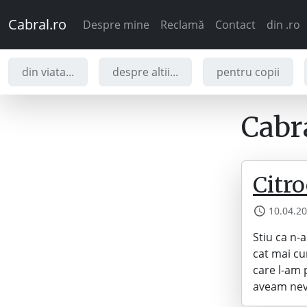
Cabral.ro
Despre mine
Reclamă
Contact
din .ro
din viata...
despre altii...
pentru copii
Cabra
Citr
10.04.2
Stiu ca n-
cat mai cu
care l-am 
aveam nevo