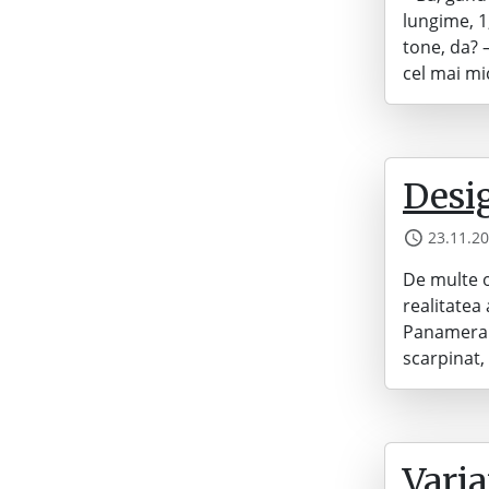
lungime, 1,
tone, da? 
cel mai mi
Desi
23.11.2
De multe or
realitatea
Panamera 
scarpinat
Varia