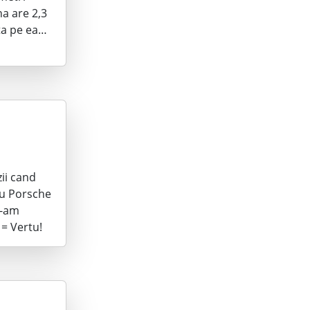
na are 2,3
nta pe ea…
zii cand
cu Porsche
m-am
= Vertu!