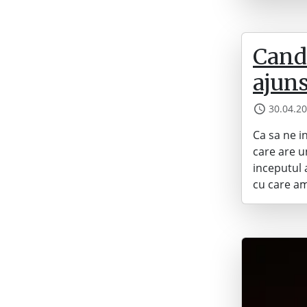
Cand 
ajun
30.04.2
Ca sa ne i
care are un
inceputul a
cu care am