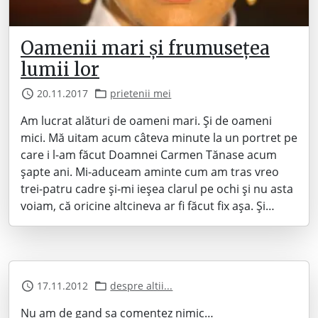
Oamenii mari și frumusețea
lumii lor
20.11.2017
prietenii mei
Am lucrat alături de oameni mari. Și de oameni
mici. Mă uitam acum câteva minute la un portret pe
care i l-am făcut Doamnei Carmen Tănase acum
șapte ani. Mi-aduceam aminte cum am tras vreo
trei-patru cadre și-mi ieșea clarul pe ochi și nu asta
voiam, că oricine altcineva ar fi făcut fix așa. Și…
17.11.2012
despre altii...
Nu am de gand sa comentez nimic…