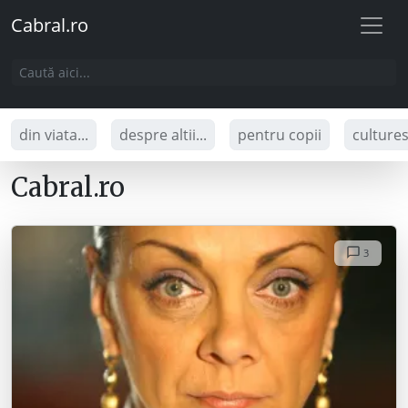
Cabral.ro
din viata...
despre altii...
pentru copii
culture
Cabral.ro
3