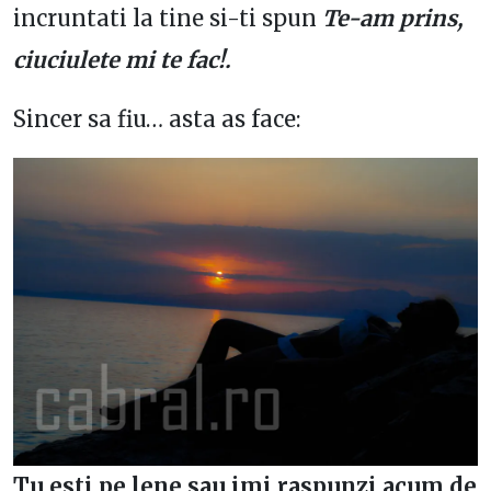
incruntati la tine si-ti spun
Te-am prins,
ciuciulete mi te fac!.
Sincer sa fiu… asta as face:
Tu esti pe lene sau imi raspunzi acum de