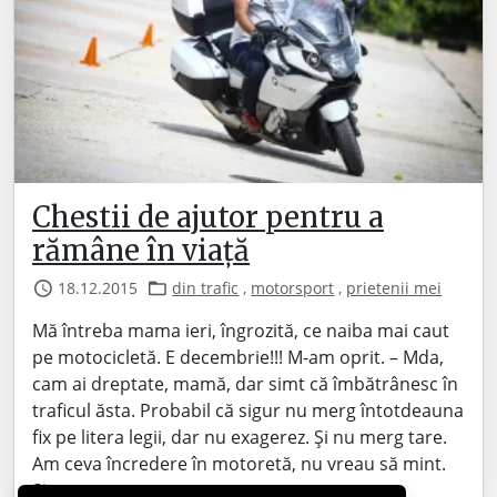
Chestii de ajutor pentru a
rămâne în viață
18.12.2015
din trafic
,
motorsport
,
prietenii mei
Mă întreba mama ieri, îngrozită, ce naiba mai caut
pe motocicletă. E decembrie!!! M-am oprit. – Mda,
cam ai dreptate, mamă, dar simt că îmbătrânesc în
traficul ăsta. Probabil că sigur nu merg întotdeauna
fix pe litera legii, dar nu exagerez. Și nu merg tare.
Am ceva încredere în motoretă, nu vreau să mint.
Sisteme…