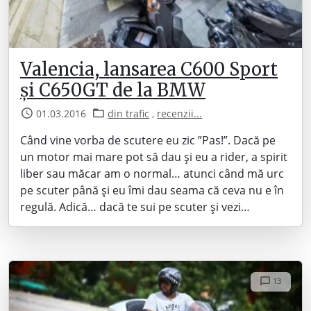
Valencia, lansarea C600 Sport
și C650GT de la BMW
01.03.2016
din trafic
,
recenzii...
Când vine vorba de scutere eu zic ”Pas!”. Dacă pe
un motor mai mare pot să dau și eu a rider, a spirit
liber sau măcar am o normal… atunci când mă urc
pe scuter până și eu îmi dau seama că ceva nu e în
regulă. Adică… dacă te sui pe scuter și vezi…
13