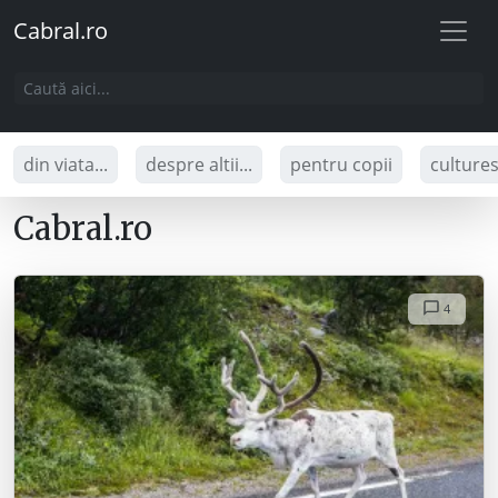
Cabral.ro
din viata...
despre altii...
pentru copii
culture
Cabral.ro
4