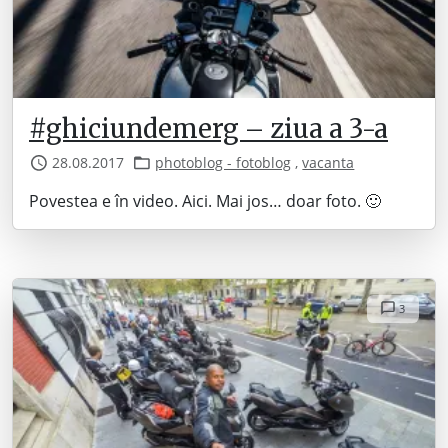
#ghiciundemerg – ziua a 3-a
28.08.2017
photoblog - fotoblog
,
vacanta
Povestea e în video. Aici. Mai jos… doar foto. 🙂
3