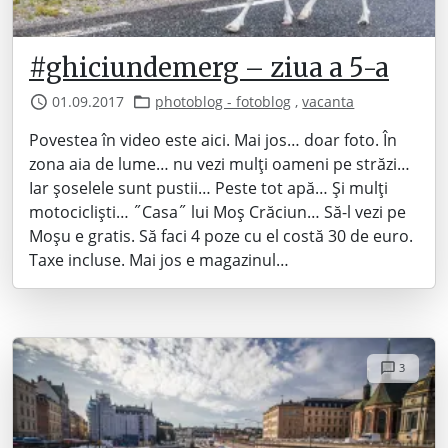
#ghiciundemerg – ziua a 5-a
01.09.2017
photoblog - fotoblog
,
vacanta
Povestea în video este aici. Mai jos… doar foto. În
zona aia de lume… nu vezi mulți oameni pe străzi…
Iar șoselele sunt pustii… Peste tot apă… Și mulți
motocicliști… ˝Casa˝ lui Moș Crăciun… Să-l vezi pe
Moșu e gratis. Să faci 4 poze cu el costă 30 de euro.
Taxe incluse. Mai jos e magazinul…
3