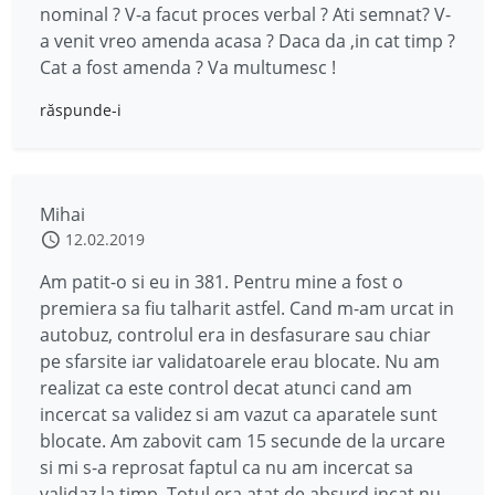
nominal ? V-a facut proces verbal ? Ati semnat? V-
a venit vreo amenda acasa ? Daca da ,in cat timp ?
Cat a fost amenda ? Va multumesc !
răspunde-i
Mihai
12.02.2019
Am patit-o si eu in 381. Pentru mine a fost o
premiera sa fiu talharit astfel. Cand m-am urcat in
autobuz, controlul era in desfasurare sau chiar
pe sfarsite iar validatoarele erau blocate. Nu am
realizat ca este control decat atunci cand am
incercat sa validez si am vazut ca aparatele sunt
blocate. Am zabovit cam 15 secunde de la urcare
si mi s-a reprosat faptul ca nu am incercat sa
validaz la timp. Totul era atat de absurd incat nu