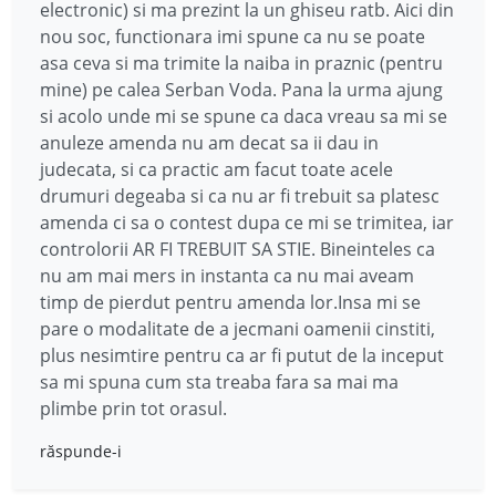
electronic) si ma prezint la un ghiseu ratb. Aici din
nou soc, functionara imi spune ca nu se poate
asa ceva si ma trimite la naiba in praznic (pentru
mine) pe calea Serban Voda. Pana la urma ajung
si acolo unde mi se spune ca daca vreau sa mi se
anuleze amenda nu am decat sa ii dau in
judecata, si ca practic am facut toate acele
drumuri degeaba si ca nu ar fi trebuit sa platesc
amenda ci sa o contest dupa ce mi se trimitea, iar
controlorii AR FI TREBUIT SA STIE. Bineinteles ca
nu am mai mers in instanta ca nu mai aveam
timp de pierdut pentru amenda lor.Insa mi se
pare o modalitate de a jecmani oamenii cinstiti,
plus nesimtire pentru ca ar fi putut de la inceput
sa mi spuna cum sta treaba fara sa mai ma
plimbe prin tot orasul.
răspunde-i