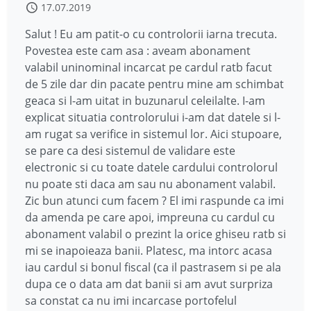
17.07.2019
Salut ! Eu am patit-o cu controlorii iarna trecuta.
Povestea este cam asa : aveam abonament
valabil uninominal incarcat pe cardul ratb facut
de 5 zile dar din pacate pentru mine am schimbat
geaca si l-am uitat in buzunarul celeilalte. I-am
explicat situatia controlorului i-am dat datele si l-
am rugat sa verifice in sistemul lor. Aici stupoare,
se pare ca desi sistemul de validare este
electronic si cu toate datele cardului controlorul
nu poate sti daca am sau nu abonament valabil.
Zic bun atunci cum facem ? El imi raspunde ca imi
da amenda pe care apoi, impreuna cu cardul cu
abonament valabil o prezint la orice ghiseu ratb si
mi se inapoieaza banii. Platesc, ma intorc acasa
iau cardul si bonul fiscal (ca il pastrasem si pe ala
dupa ce o data am dat banii si am avut surpriza
sa constat ca nu imi incarcase portofelul