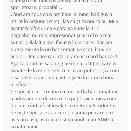
plătești mai mult ! Asta este cea mai nouă
sperietoare, probabil …
Când am spus că n-am bani la mine, bad guy a
intrat în acțiune : minți, las că știm noi că ai ! Mi-a
arătat telefonul, că e gata să sune la 112 –
degeaba, nu m-a impresionat și nici el n-a mai
sunat. Celălalt a mai făcut o încercare : dar am
putea merge la un bancomat, să scoți bani de
acolo … Îmi pare rău, dar n-am nici card bancar !
Așa că a rămas să ajung pe mîna justiției, care va
scoate de la mine ceea ce ei n-au putut … și acum
o să am și cazier, uau, intru și eu în lumea bună,
în sfîrșit !
Ce tipi jalnici … treaba cu mersul la bancomat mi-
a adus aminte de ceea ce a pățit taică-miu acum
doi ani, cînd a fost înșelat cu metoda Accidentul
de niște tipi care i-au cerut o sumă pe care n-o
avea în casă, așa că a fost cu unul la un ATM să
scoată banii …