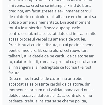
imi venea sa cred ce se intampla. Fiind de buna
credinta, am facut greseala sa-i inmanez cardul
de calatorie controlorului talhar ce era hotarat sa
aplice o amenda nemeritata. Din acel moment
totul a fost pierdut, fiindca dupa spusele
controlorului, mi-a colectat datele si imi va trimite
acasa procesul verbal cu amenda de 500 lei.
Practic nu ai cu cine discuta, nu ai pe cine chema
pentru mediere. El, controlorul cel rauvoitor,
talharul, iti ia datele de pe cardul de calatorie iar
tu, calator cinstit, ramai ca prostul cu gustul amar
al infrangerii si al nedreptatii ce tocmai ti-a fost
facuta.
Dupa mine, in astfel de cazuri, nu ar trebui
acceptat sa se prezinte cardul de calatorie, din
moment ce oricum nu-i validat, pana cand nu se
deblocheaza validatoarele. Daca controlorul nu
cedeaza, trebuie insistat sa se cheme politia,