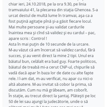
chiar ieri, 24.10.2018, pe la ora 9.30, pe linia
tramvaiului 41, la plecarea din stația Ghencea. S-a
urcat destul de multă lume în tramvai, așa ca a
fost puțină agitație pînă și-a găsit fiecare locul.
Mai multe persoane și-au validat cardurile
înaintea mea și cînd să validez și eu cardul – pac,
apare scris : Control !
Asta în mai puțin de 10 secunde de la urcare.
M-au văzut că am încercat să validez cardul, fără
succes, și au venit direct la mine 2 tipi. Unul era
băiatul bun, celălalt era bad guy. Foarte politicos,
băiatul de treabă mi-a cerut CNP-ul, chipurile să
vadă dacă apar în baza lor de date cu alte fapte
rele. I l-am dat, m-au verificat, nu apar cu nici-o
altă abatere. M-au invitat să cobor la prima, să
discutăm. Cum nu mă grăbeam, am coborît.
În stație, au trecut direct la șantaj. Plătești pe loc
50 de lei sau ajungi la judecătorie, unde o să