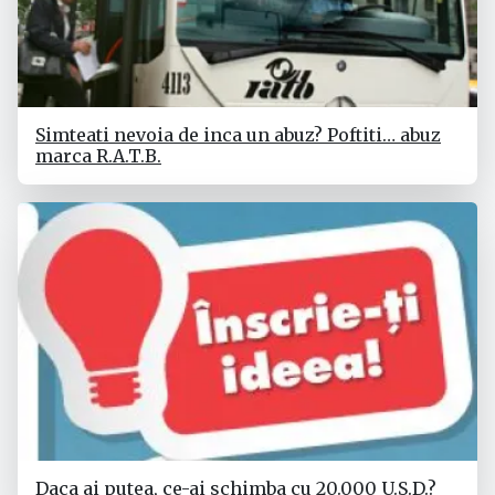
Simteati nevoia de inca un abuz? Poftiti… abuz
marca R.A.T.B.
Daca ai putea, ce-ai schimba cu 20.000 U.S.D.?