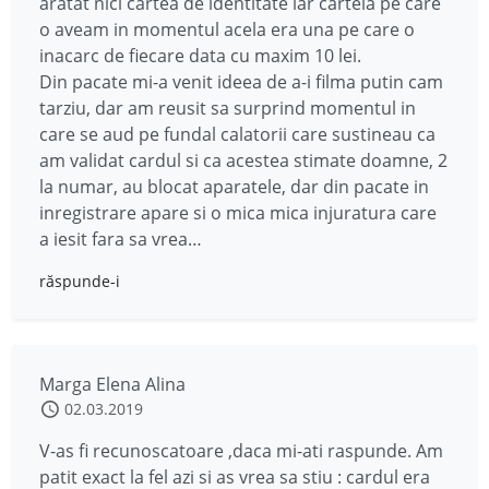
aratat nici cartea de identitate iar cartela pe care
o aveam in momentul acela era una pe care o
inacarc de fiecare data cu maxim 10 lei.
Din pacate mi-a venit ideea de a-i filma putin cam
tarziu, dar am reusit sa surprind momentul in
care se aud pe fundal calatorii care sustineau ca
am validat cardul si ca acestea stimate doamne, 2
la numar, au blocat aparatele, dar din pacate in
inregistrare apare si o mica mica injuratura care
a iesit fara sa vrea…
răspunde-i
Marga Elena Alina
02.03.2019
V-as fi recunoscatoare ,daca mi-ati raspunde. Am
patit exact la fel azi si as vrea sa stiu : cardul era