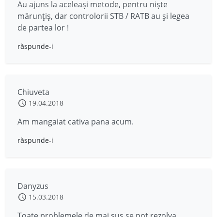
Au ajuns la aceleași metode, pentru niște
mărunțiș, dar controlorii STB / RATB au și legea
de partea lor !
răspunde-i
Chiuveta
19.04.2018
Am mangaiat cativa pana acum.
răspunde-i
Danyzus
15.03.2018
Toate problemele de mai sus se pot rezolva