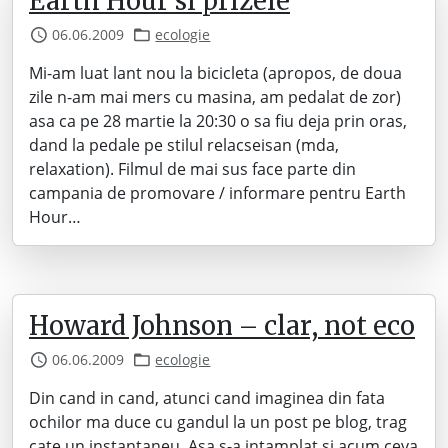
Earth Hour si prizele
06.06.2009
ecologie
Mi-am luat lant nou la bicicleta (apropos, de doua
zile n-am mai mers cu masina, am pedalat de zor)
asa ca pe 28 martie la 20:30 o sa fiu deja prin oras,
dand la pedale pe stilul relacseisan (mda,
relaxation). Filmul de mai sus face parte din
campania de promovare / informare pentru Earth
Hour…
Howard Johnson – clar, not eco
06.06.2009
ecologie
Din cand in cand, atunci cand imaginea din fata
ochilor ma duce cu gandul la un post pe blog, trag
cate un instantaneu. Asa s-a intamplat si acum ceva