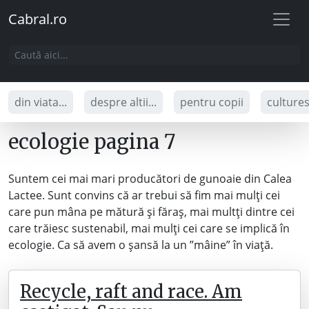
Cabral.ro
din viata...
despre altii...
pentru copii
culture
ecologie pagina 7
Suntem cei mai mari producători de gunoaie din Calea
Lactee. Sunt convins că ar trebui să fim mai mulți cei
care pun mâna pe mătură și făraș, mai multți dintre cei
care trăiesc sustenabil, mai mulți cei care se implică în
ecologie. Ca să avem o șansă la un ”mâine” în viață.
Recycle, raft and race. Am