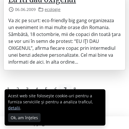
06.06.2009
ecologie
Va zic pe scurt: eco-friendly big gang organizeaza
un eveniment in mai multe orase din Romania.
Sâmbătă, 18 octombrie, mii de copaci din toată ţara
se vor uni în semn de protest: “EU IŢI DAU
OXIGENUL”, afirma fiecare copac prin intermediul
unei benzi adezive personalizate. Cel mai bine va
informati de aici. In alta ordine…
1
2
3
4
5
6
7
8
Acest web site folosește cookie-uri pentru a
furniza serviciile și pentru a analiza traficul,
detalii
.
Ok, am înțeles
Copyright © 2007 - 2026 Cabral.ro