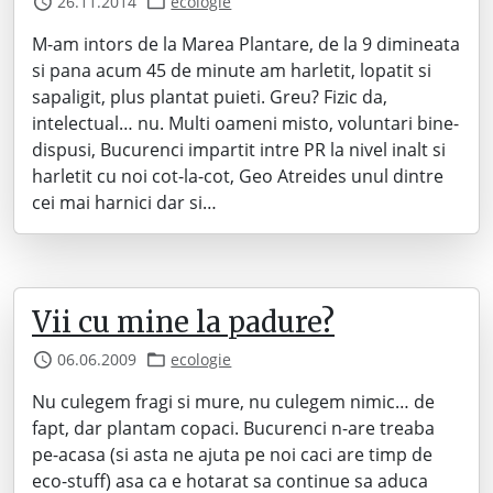
26.11.2014
ecologie
M-am intors de la Marea Plantare, de la 9 dimineata
si pana acum 45 de minute am harletit, lopatit si
sapaligit, plus plantat puieti. Greu? Fizic da,
intelectual… nu. Multi oameni misto, voluntari bine-
dispusi, Bucurenci impartit intre PR la nivel inalt si
harletit cu noi cot-la-cot, Geo Atreides unul dintre
cei mai harnici dar si…
Vii cu mine la padure?
06.06.2009
ecologie
Nu culegem fragi si mure, nu culegem nimic… de
fapt, dar plantam copaci. Bucurenci n-are treaba
pe-acasa (si asta ne ajuta pe noi caci are timp de
eco-stuff) asa ca e hotarat sa continue sa aduca