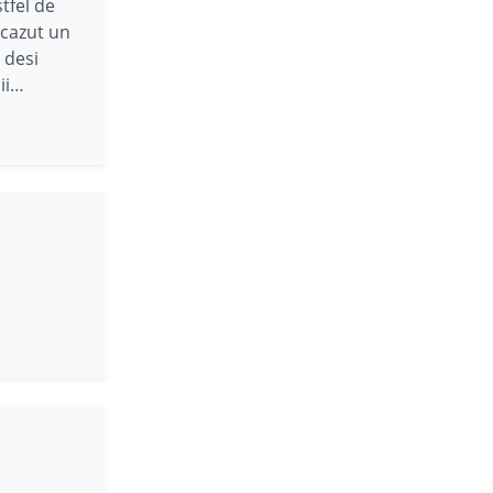
stfel de
 cazut un
 desi
nii…