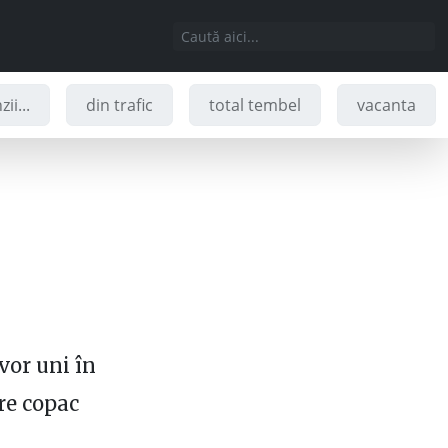
ii...
din trafic
total tembel
vacanta
vor uni în
re copac