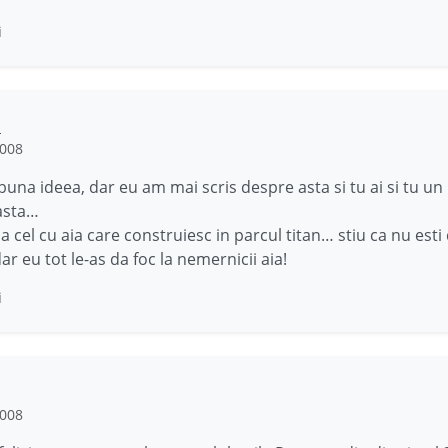
i
o
2008
buna ideea, dar eu am mai scris despre asta si tu ai si tu un
asta…
la cel cu aia care construiesc in parcul titan… stiu ca nu esti
r eu tot le-as da foc la nemernicii aia!
i
2008