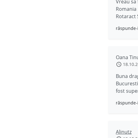
Vreau sa f
Romania s
Rotaract 
răspunde-
Oana Tin
18.10.
Buna dragi
Bucuresti 
fost supe
răspunde-
Alinutz