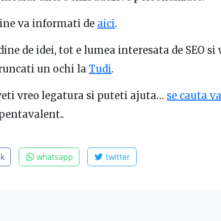
ine va informati de
aici
.
rdine de idei, tot e lumea interesata de SEO si
aruncati un ochi la
Tudi
.
veti vreo legatura si puteti ajuta…
se cauta v
 pentavalent..
ok
whatsapp
twitter