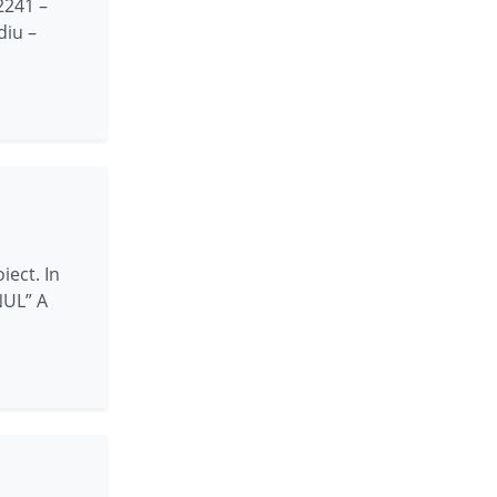
 2241 –
diu –
iect. In
ENUL” A