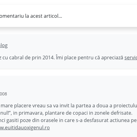
omentariu la acest articol...
ălog
 cu cabral de prin 2014. Îmi place pentru că apreciază
servi
2008
 mare placere vreau sa va invit la partea a doua a proiectului
nul!”, in primavara, plantare de copaci in zonele defrisate.
ci gasiti poze din orasele in care s-a desfasurat actiunea pe
w.euitidauoxigenul.ro