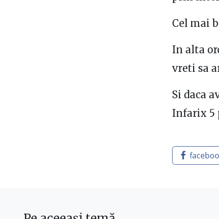
Cel mai b
In alta o
vreti sa 
Si daca a
Infarix 5
facebo
Pe aceeași temă