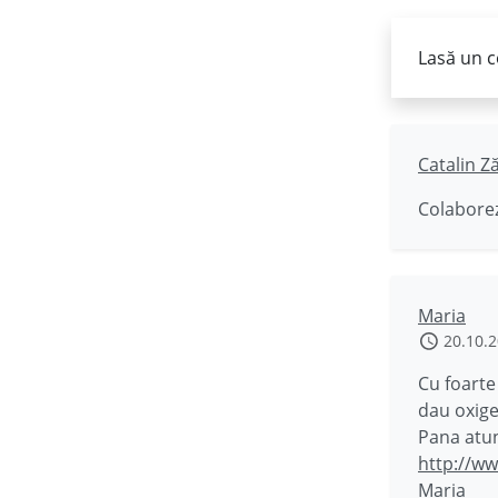
Lasă un c
Catalin Z
Colaborez
Maria
20.10.
Cu foarte
dau oxige
Pana atun
http://ww
Maria