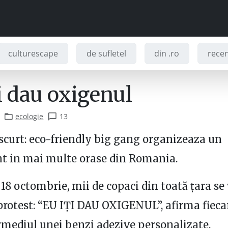
culturescape
de sufletel
din .ro
recenz
i dau oxigenul
ecologie
13
 scurt: eco-friendly big gang organizeaza un
t in mai multe orase din Romania.
18 octombrie, mii de copaci din toată ţara se 
rotest: “EU IŢI DAU OXIGENUL”, afirma fieca
rmediul unei benzi adezive personalizate.