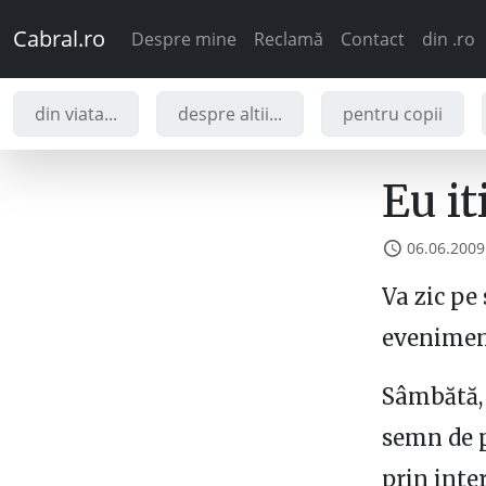
Cabral.ro
Despre mine
Reclamă
Contact
din .ro
din viata...
despre altii...
pentru copii
Eu it
06.06.2009
Va zic pe
evenimen
Sâmbătă, 
semn de p
prin inte