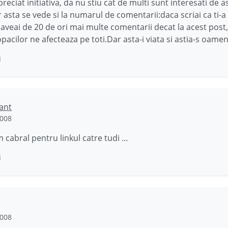
reciat initiativa, da nu stiu cat de multi sunt interesati de a
ar asta se vede si la numarul de comentarii:daca scriai ca ti-a
r aveai de 20 de ori mai multe comentarii decat la acest post,
opacilor ne afecteaza pe toti.Dar asta-i viata si astia-s oame
i
ant
2008
cabral pentru linkul catre tudi …
i
2008