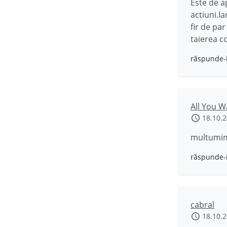
Este de ap
actiuni.I
fir de pa
taierea c
răspunde-
All You W
18.10.
multumim 
răspunde-
cabral
18.10.