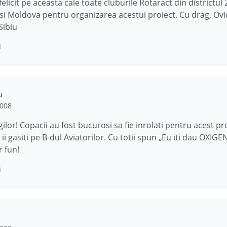
elicit pe aceasta cale toate cluburile Rotaract din districtul
i Moldova pentru organizarea acestui proiect. Cu drag, Ovi
Sibiu
i
u
2008
lor! Copacii au fost bucurosi sa fie inrolati pentru acest pro
ii gasiti pe B-dul Aviatorilor. Cu totii spun „Eu iti dau OXIG
r fun!
i