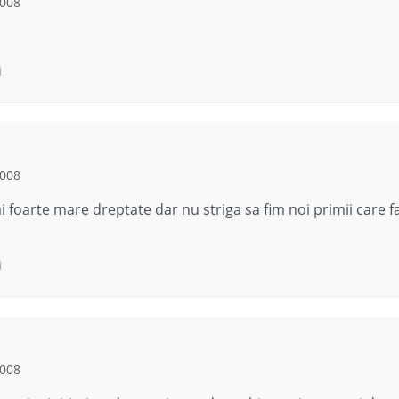
2008
i
2008
i foarte mare dreptate dar nu striga sa fim noi primii care f
i
2008