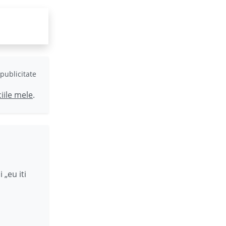
publicitate
ciile mele
.
 „eu iti