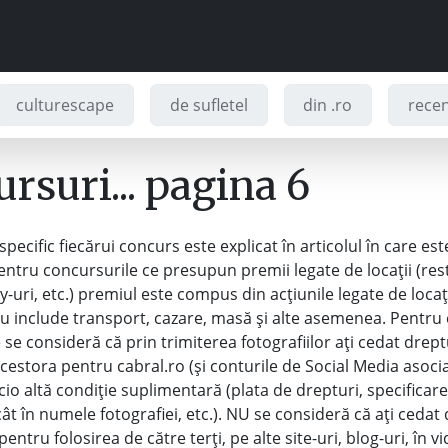
culturescape
de sufletel
din .ro
recenz
rsuri... pagina 6
ecific fiecărui concurs este explicat în articolul în care es
entru concursurile ce presupun premii legate de locații (res
y-uri, etc.) premiul este compus din acțiunile legate de locaț
nu include transport, cazare, masă și alte asemenea. Pentru
 se consideră că prin trimiterea fotografiilor ați cedat drept
acestora pentru cabral.ro (și conturile de Social Media asoci
cio altă condiție suplimentară (plata de drepturi, specificare
t în numele fotografiei, etc.). NU se consideră că ați cedat 
pentru folosirea de către terți, pe alte site-uri, blog-uri, în v