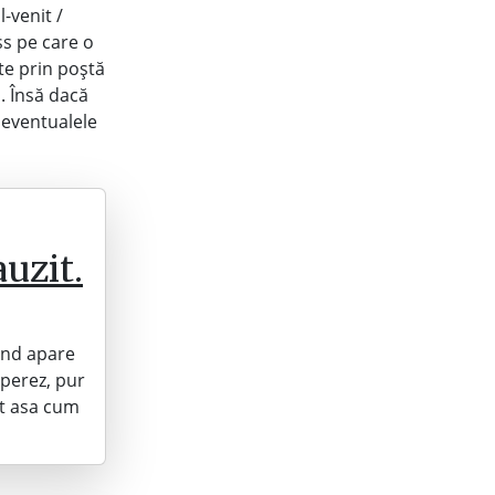
-venit /
ss pe care o
ate prin poștă
u. Însă dacă
 eventualele
auzit.
cand apare
mperez, pur
nt asa cum