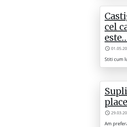
Cast
cel c
este
01.05.2
Stiti cum 
Supl
place
29.03.2
Am prefera