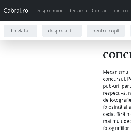
Cabral.ro
Despre mine
Reclamă
Contact
din .ro
din viata...
despre altii...
pentru copii
concu
Mecanismul sp
concursul. P
pub-uri, part
respectivă, 
de fotografie
folosință al 
cedat fără ni
mai mult decâ
fotografiilor 