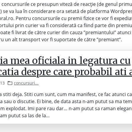
u concursurile ce presupun viteză de reacție (de genul primul
t) se va lua în considerare ora setată de platforma Wordpre
ral.ro. Pentru concursurile cu premii fizice ce vor fi expedi
rtului prin curier va fi considerată ca fiind parte din premi
ate fi livrat de către curier din cauza ”premiantului” atunci
ru un alt transport vor fi suportate de către ”premiant”.
ia mea oficiala in legatura cu
catia despre care probabil ati 
013
concursuri...
 stiti deja. Stiti cum sunt, cum ma manifest, ce fac atunci 
 sau o discutie. Ei bine, de data asta n-am putut sa ma te
am explodat. Imi pare rau dar… n-am putut sa raman elega
n-am putut sa las de la…