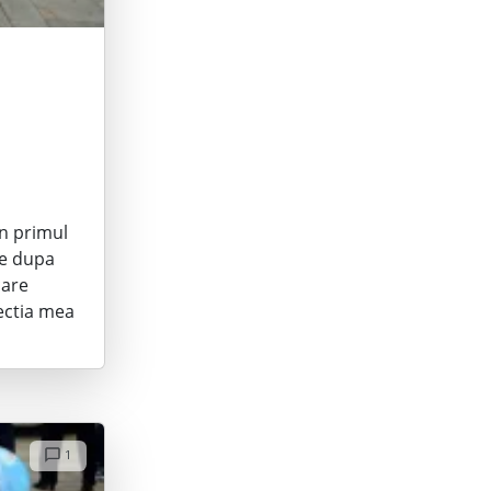
In primul
te dupa
care
lectia mea
1