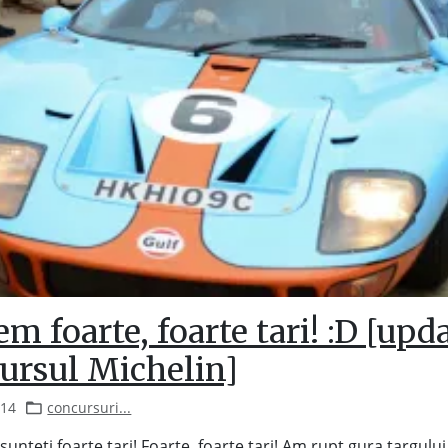
m foarte, foarte tari! :D [upda
ursul Michelin]
014
concursuri...
unteti foarte tari! Foarte, foarte tari! Am rupt gura targului