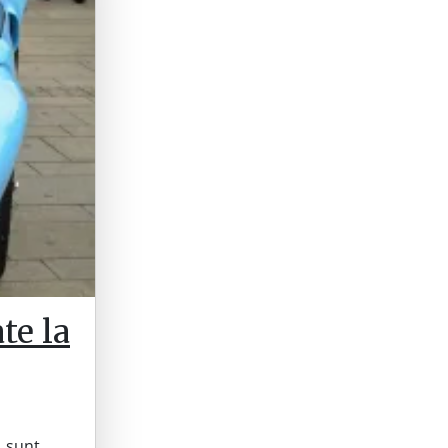
te la
, sunt