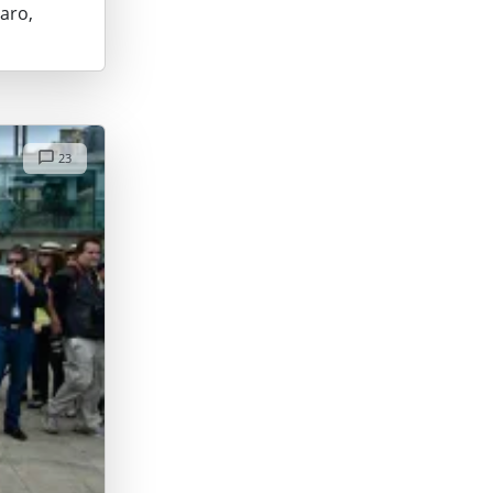
laro,
23