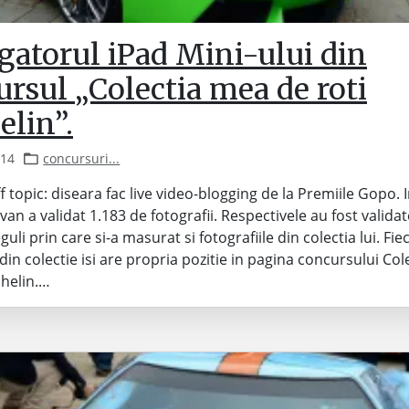
gatorul iPad Mini-ului din
rsul „Colectia mea de roti
elin”.
014
concursuri...
opic: diseara fac live video-blogging de la Premiile Gopo. 
an a validat 1.183 de fotografii. Respectivele au fost valida
guli prin care si-a masurat si fotografiile din colectia lui. Fie
 din colectie isi are propria pozitie in pagina concursului Co
chelin.…