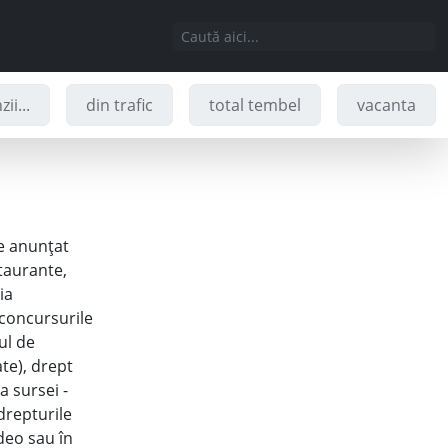
ii...
din trafic
total tembel
vacanta
te anunțat
taurante,
ia
 concursurile
ul de
ate), drept
a sursei -
drepturile
ideo sau în