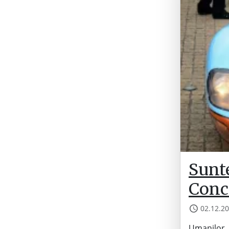
Sunte
Conc
02.12.2
Umanilor, s