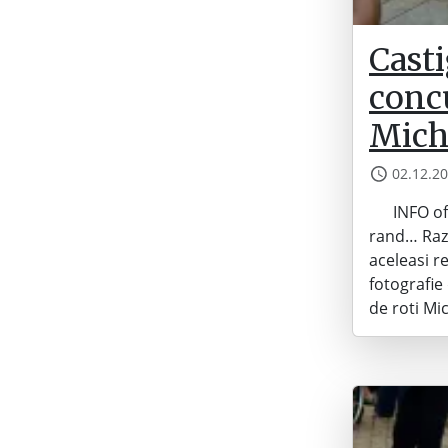
Casti
concu
Mich
02.12.2
INFO off t
rand… Razv
aceleasi re
fotografie
de roti Mi