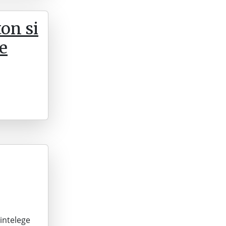
on si
e
 intelege