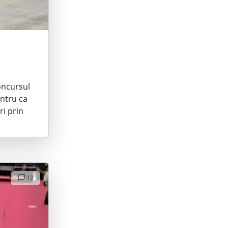
oncursul
entru ca
ri prin
13