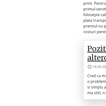
print. Pentr
primul-servi
folosește cab
plata transpo
premiul nu po
costuri pent
Pozit
alter
18.05.2
Cred ca ma
o problema
si simplu 
ma stiti, 