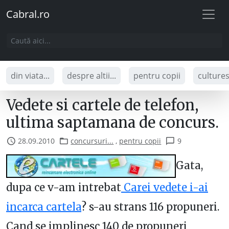
Cabral.ro
din viata...
despre altii...
pentru copii
culture
Vedete si cartele de telefon,
ultima saptamana de concurs.
28.09.2010
concursuri...
,
pentru copii
9
Gata,
dupa ce v-am intrebat
Carei vedete i-ai
incarca cartela
? s-au strans 116 propuneri.
Cand se implinesc 140 de propuneri