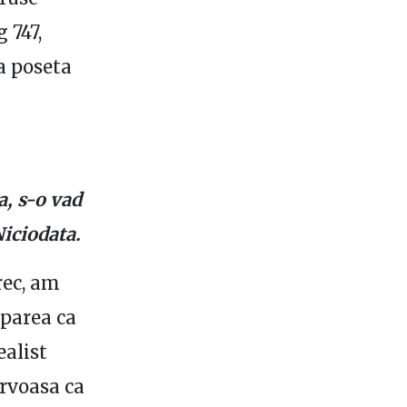
 747,
a poseta
, s-o vad
Niciodata.
rec, am
 parea ca
ealist
rvoasa ca