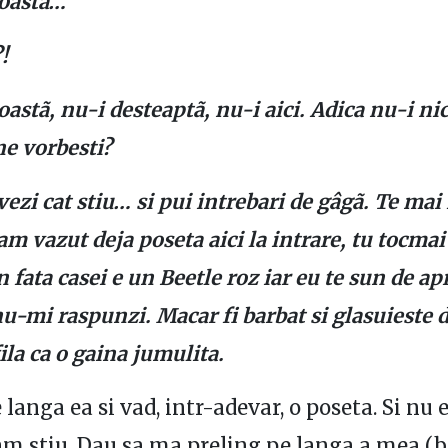
roastã…
!
astã, nu-i desteaptã, nu-i aici. Adica nu-i ni
ne vorbesti?
vezi cat stiu… si pui intrebari de gâgã. Te mai 
m vazut deja poseta aici la intrare, tu tocmai 
n fata casei e un Beetle roz iar eu te sun de a
nu-mi raspunzi. Macar fi barbat si glasuieste d
ila ca o gaina jumulita.
 langa ea si vad, intr-adevar, o poseta. Si nu 
cam stiu. Dau sa
ma preling pe langa a mea (b