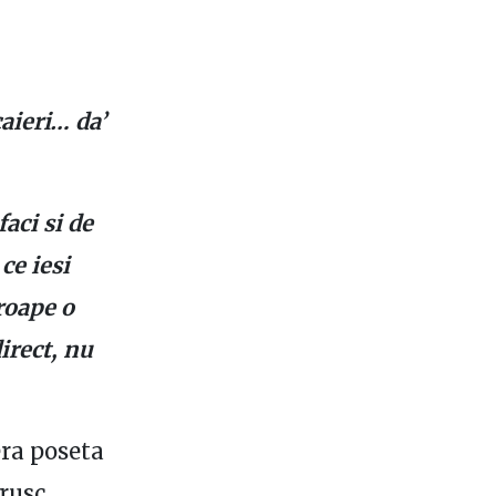
caieri… da’
faci si de
ce iesi
proape o
irect, nu
era poseta
rusc