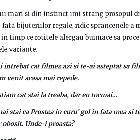
hii mari si din instinct imi strang prosopul d
 fata bijuteriilor regale, ridic sprancenele a 
 in timp ce rotitele alergau buimace sa proce
ele variante.
intrebat cat filmez azi si te-ai asteptat sa fi
am venit acasa mai repede.
stiam cat stai la treaba, dar eu tocmai…
i stai ca Prostea in curu’ gol in fata mea si te
r obosit. Unde-i proasta?