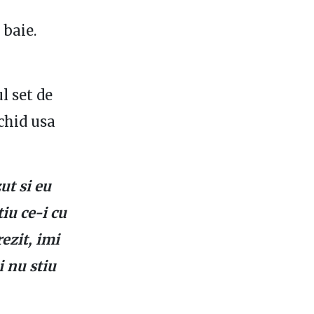
 baie.
l set de
nchid usa
ut si eu
tiu ce-i cu
ezit, imi
i nu stiu