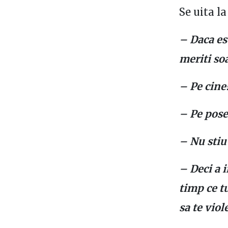
Se uita l
– Daca est
meriti soa
– Pe cine
– Pe pose
– Nu stiu
– Deci a i
timp ce t
sa te viol