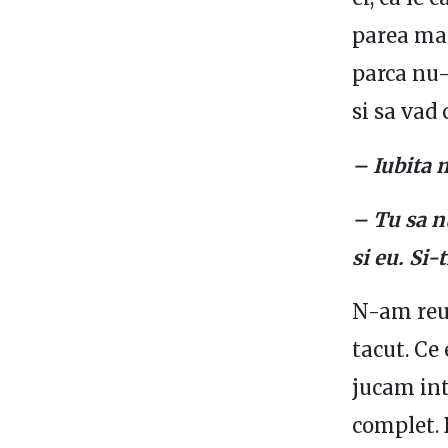
parea mai
parca nu-
si sa vad 
– Iubita
– Tu sa n
si eu. Si-
N-am reus
tacut. Ce
jucam int
complet. 