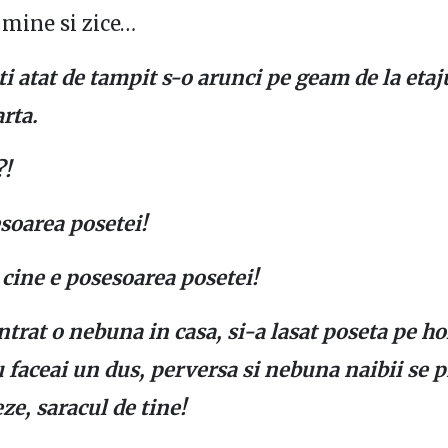
a mine si zice…
i atat de tampit s-o arunci pe geam de la etajul
rta.
?!
soarea posetei!
 cine e posesoarea posetei!
ntrat o nebuna in casa, si-a lasat poseta pe hol
u faceai un dus, perversa si nebuna naibii se 
eze, saracul de tine!