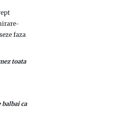
rept
mirare-
seze faza
lmez toata
 balbai ca