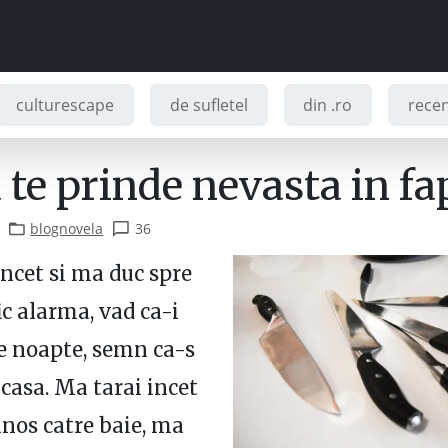
culturescape
de sufletel
din .ro
recenz
 te prinde nevasta in f
blognovela
36
incet si ma duc spre
ic alarma, vad ca-i
e noapte, semn ca-s
 casa. Ma tarai incet
nos catre baie, ma