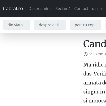
Cabral.ro
Despre mine
Reclamă
Contact
din .ro
din viata...
despre altii...
pentru copii
Cand
04.07.2013
Ma ridic 
dus. Verif
armata d
singur in
si moroca