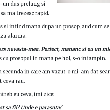
r-un dus prelung si
 sa ma trezesc rapid.
us si intind mana dupa un prosop, aud cum se
za alarma.
ors nevasta-mea. Perfect, mananc si eu un m
es cu prosopul in mana pe hol, s-o intampin.
a secunda in care am vazut-o mi-am dat sea
 ceva rau.
ntreb eu ceva, imi zice:
t sa fii? Unde e parasuta?