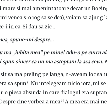
 mare si mai amenintatoare decat un Boeing
mi venea s-o rog sa se dea), voiam sa ajung l
ce-i in ea. Si dau sa zic…
 mea, spune-mi despre…
u ma „iubita mea” pe mine! Adu-o pe curca aia
ti spun sincer ca nu ma asteptam la asa ceva. 
it sa ma preling pe langa, n-aveam loc sa t
 era sa spun?! Nu intelegeam nicio iota, mi se
r-o piesa absurda in care dialogul era suprar
Despre cine vorbea a mea?! A mea era mai ne