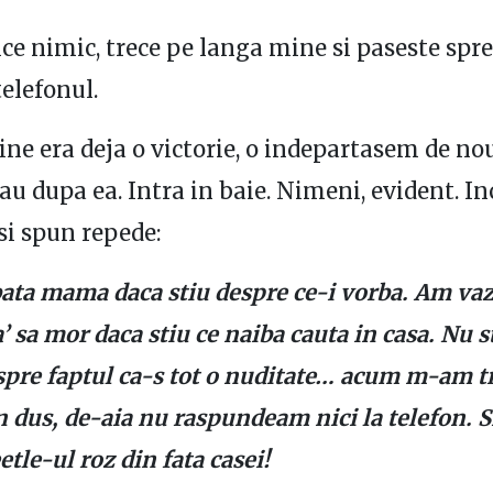
ce nimic, trece pe langa mine si paseste spre
telefonul.
ne era deja o victorie, o indepartasem de nou
iau dupa ea. Intra in baie. Nimeni, evident. I
si spun repede:
ata mama daca stiu despre ce-i vorba. Am vaz
’ sa mor daca stiu ce naiba cauta in casa. Nu s
espre faptul ca-s tot o nuditate… acum m-am tr
 dus, de-aia nu raspundeam nici la telefon. S
etle-ul roz din fata casei!