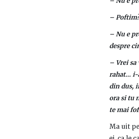
– Nu e p
– Poftim?
– Nu e pro
despre ci
– Vrei sa 
rahat… i-a
din dus, i
ora si tu 
te mai fof
Ma uit pe
ei, ca le 