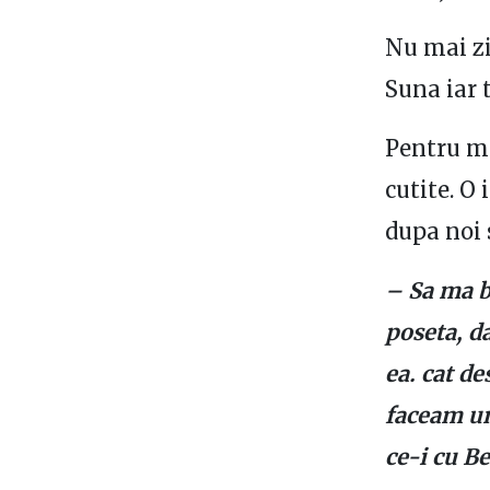
Nu mai zi
Suna iar 
Pentru mi
cutite. O 
dupa noi 
– Sa ma b
poseta, da
ea. cat d
faceam un
ce-i cu Be