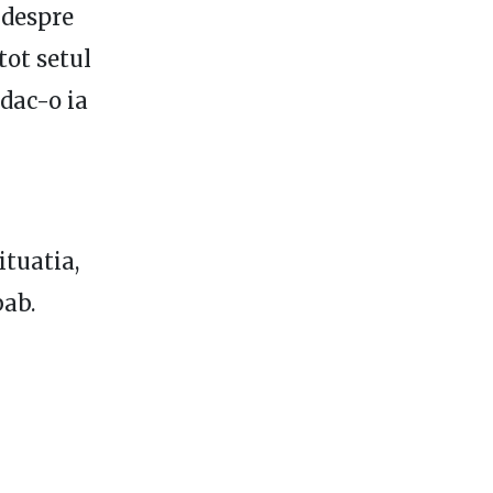
 despre
tot setul
 dac-o ia
ituatia,
bab.