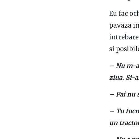
Eu fac oc
pavaza in
intrebare
si posibil
– Nu m-ai 
ziua. Si-
– Pai nu 
– Tu tocma
un tracto