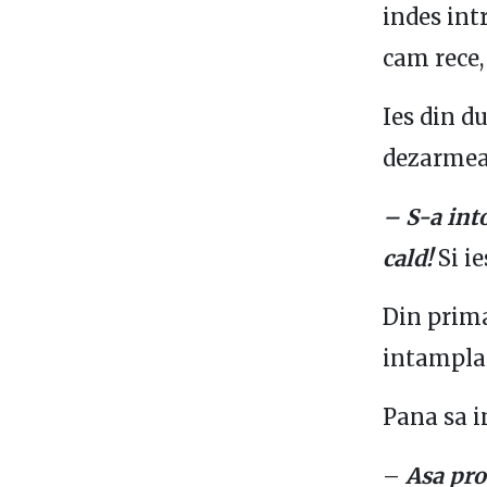
indes int
cam rece,
Ies din d
dezarmea
– S-a int
cald!
Si i
Din prim
intamplat
Pana sa i
–
Asa pros