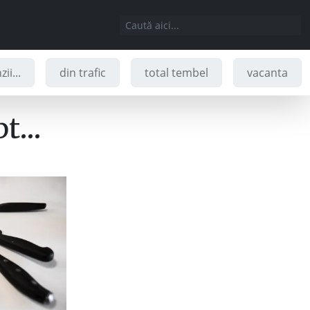
ii...
din trafic
total tembel
vacanta
apt…