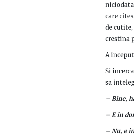
niciodata
care cites
de cutite,
crestina 
A inceput
Si incerc
sa intele
– Bine, h
– E in do
– Nu, e in