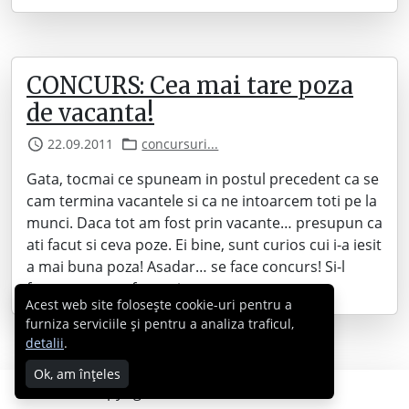
CONCURS: Cea mai tare poza
de vacanta!
22.09.2011
concursuri...
Gata, tocmai ce spuneam in postul precedent ca se
cam termina vacantele si ca ne intoarcem toti pe la
munci. Daca tot am fost prin vacante… presupun ca
ati facut si ceva poze. Ei bine, sunt curios cui i-a iesit
a mai buna poza! Asadar… se face concurs! Si-l
facem cum am facut si pana…
Acest web site folosește cookie-uri pentru a
furniza serviciile și pentru a analiza traficul,
detalii
.
Ok, am înțeles
Copyright © 2007 - 2026 Cabral.ro