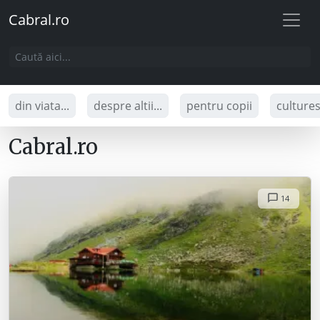
Cabral.ro
din viata...
despre altii...
pentru copii
culture
Cabral.ro
14