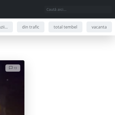
ii...
din trafic
total tembel
vacanta
13