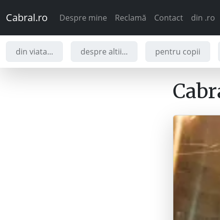
Cabral.ro
Despre mine
Reclamă
Contact
din .ro
din viata...
despre altii...
pentru copii
Cabra