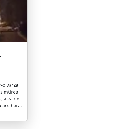
e
r-o varza
esimtirea
e, alea de
 care bara-