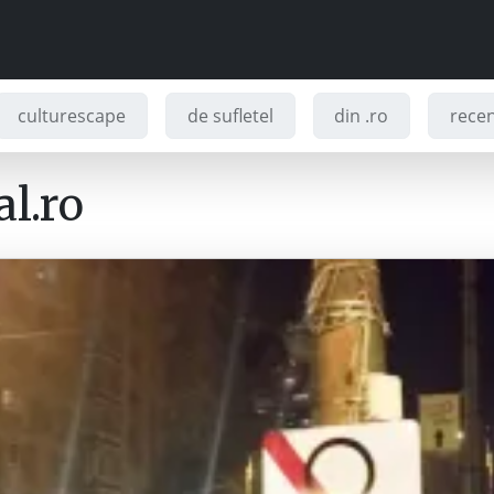
culturescape
de sufletel
din .ro
recenz
l.ro