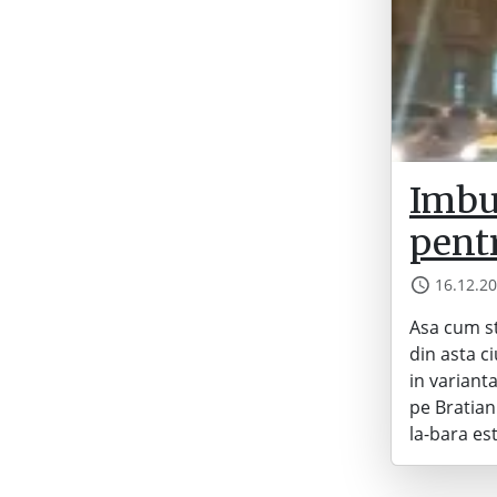
Imbun
pent
16.12.2
Asa cum st
din asta c
in variant
pe Bratian
la-bara es