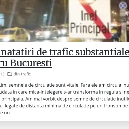
atatiri de trafic substantial
ru Bucuresti
013
din trafic
im, semnele de circulatie sunt vitale. Fara ele am circula int
iudata in care mica-intelegere s-ar transforma in regula si n
a principala. Am mai vorbit despre semne de circulatie inutil
u, legate de distanta minima de circulatie pe un tronson pe
te un…